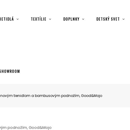
IETIDLÁ
TEXTÍLIE
DOPLNKY
DETSKÝ SVET
SHOWROOM
ľanovým tienidlom a bambusovým podnožím, Good&Mojo