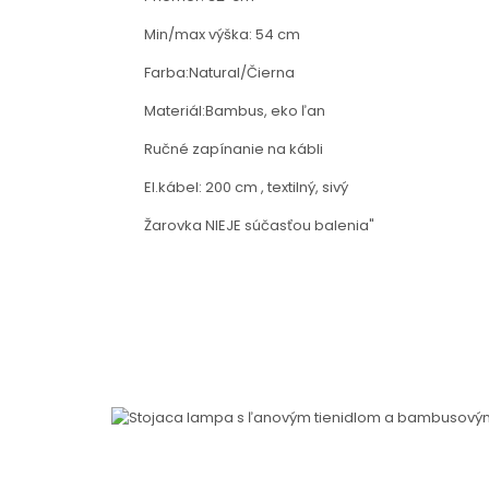
Min/max výška: 54 cm
Farba:Natural/Čierna
Materiál:Bambus, eko ľan
Ručné zapínanie na kábli
El.kábel: 200 cm , textilný, sivý
Žarovka NIEJE súčasťou balenia"