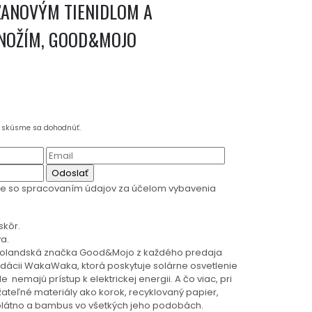
ĽANOVÝM TIENIDLOM A
NOŽÍM, GOOD&MOJO
a skúsme sa dohodnúť.
Odoslať
te so spracovaním údajov za účelom vybavenia
skôr.
a.
 Holandská značka Good&Mojo z každého predaja
nadácii WakaWaka, ktorá poskytuje solárne osvetlenie
e nemajú prístup k elektrickej energii. A čo viac, pri
žateľné materiály ako korok, recyklovaný papier,
 plátno a bambus vo všetkých jeho podobách.