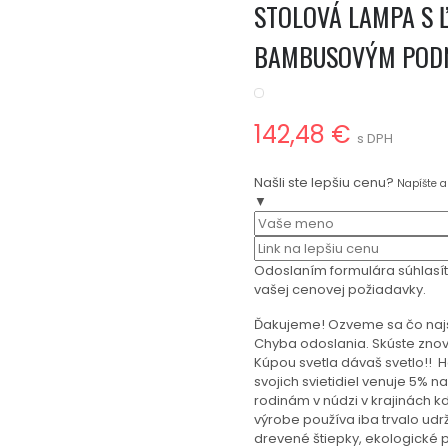
STOLOVÁ LAMPA S 
BAMBUSOVÝM POD
142,48 €
s DPH
Našli ste lepšiu cenu?
Napíšte 
▼
Odoslaním formulára súhlasí
vašej cenovej požiadavky.
Ďakujeme! Ozveme sa čo naj
Chyba odoslania. Skúste znov
Kúpou svetla dávaš svetlo!!
svojich svietidiel venuje 5% 
rodinám v núdzi v krajinách kd
výrobe používa iba trvalo udr
drevené štiepky, ekologické