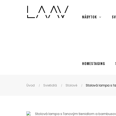
Showroom Košice - Rastislavova 94
NÁBYTOK
SV
HOMESTAGING
Úvod
Svietidlá
Stolové
Stolová lampa s 