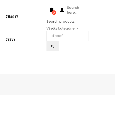
Search
here...
0
ZNAČKY
Search products:
Všetky kategórie
keyboard_arrow_down
ZĽAVY
search