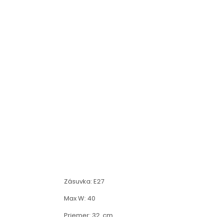
Zásuvka: E27
Max W: 40
Priemer: 32 cm