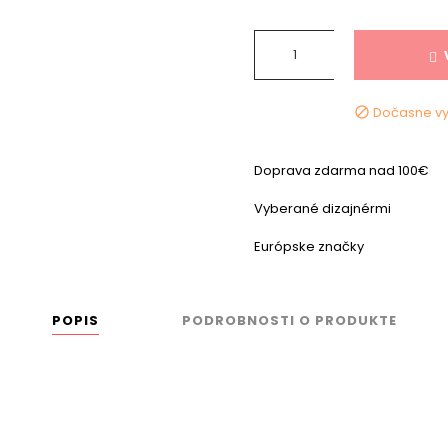
Dočasne v

Doprava zdarma nad 100€
Vyberané dizajnérmi
Európske značky
POPIS
PODROBNOSTI O PRODUKTE