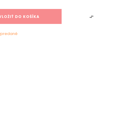
VLOŽIŤ DO KOŠÍKA

ypredané