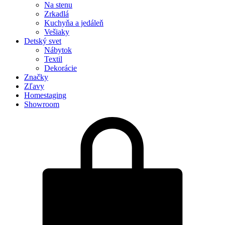
Na stenu
Zrkadlá
Kuchyňa a jedáleň
Vešiaky
Detský svet
Nábytok
Textil
Dekorácie
Značky
Zľavy
Homestaging
Showroom