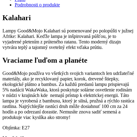
Podrobnosti o produkte
Kalahari
Lampy Good&Mojo Kalahari sú pomenované po polopúšti v južnej
Afrike: Kalahari. Keďže lampa je inšpirovaná púšťou, je to
vyjadrené pletením z prúteného ratanu. Tento moderný dizajn
vytvára teplý a tajomný svetelný efekt vďaka prútiu.
Vraciame ľuďom a planéte
Good&Mojo používa vo všetkých svojich variantoch len udržateľné
materiály, ako je recyklovaný papier, korok, drevené štiepky,
ekologické plátno a bambus. Za každú predanú lampu prispievajú
5% nadácii WakaWaka, ktorá poskytuje solárne osvetlenie rodinám
v núdzi v krajinách kde nemajú prístup k elektrickej energii. Táto
lampa je vyrobená z bambusu, ktorý je silná, pružná a rýchlo rastúca
rastlina. Najrýchlejšie rastúci druh môže dosiahnuť 100 cm za 24
hodín a po odrezaní dorastie. Nemusíte znova sadiť semená a
produkuje viac kyslíka ako stromy!
Objímka: E27