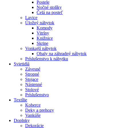
Postele
Nočné stolíky
Čelá na posteľ
Lavice
Úložný nábytok
Komody
Vitríny
Knižnice
Skrine
Vonkajší nábytok
Obaly na záhradný nábytok
Príslušenstvo k nábytku
Svietidlá
Závesné
Stropné
Stojace
Nástenné
Stolové
Príslušenstvo
Textílie
Koberce
Deky a prehozy
Vankúše
Doplnky
Dekorácie