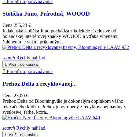

Pridať do porovnávania
Stolička Juno, Prírodná, WOOOD
Cena
255,23 €
Jedálenská stolička Juno pochádza z kolekcie Exclusive od
holandskej interiérovej značky WOOOD a vďaka vlnenému
čalúneniu je veľmi príjemným...
search
Rýchly náhľad

Vložiť do košíka

Pridať do porovnávania
Prehoz Delta z recyklovanej...
Cena
23,00 €
Prehoz Delta od Bloomingville je dokonalým doplnkom vášho
relaxačného kútika. Prehoz je vyrobený z recyklovanej bavlny v
svetlosivej farbe, ktorá...
search
Rýchly náhľad

Vložiť do košíka