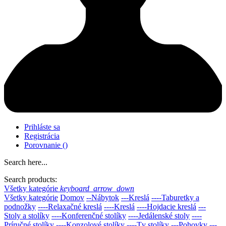
Prihláste sa
Registrácia
Porovnanie
(
)
Search here...
Search products:
Všetky kategórie
keyboard_arrow_down
Všetky kategórie
Domov
--Nábytok
---Kreslá
----Taburetky a
podnožky
----Relaxačné kreslá
----Kreslá
----Hojdacie kreslá
---
Stoly a stolíky
----Konferenčné stolíky
----Jedálenské stoly
----
Príručné stolíky
----Konzolové stolíky
----Tv stolíky
---Pohovky
---