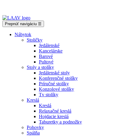
Showroom Košice - Rastislavova 94
Prepnúť navigáciu
☰
Nábytok
Stoličky
Jedálenské
Kancelárske
Barové
Pultové
Stoly a stolíky
Jedálenské stoly
Konferenčné stolíky
Príručné stolíky
Konzolové stolíky
Tv stolíky
Kreslá
Kreslá
Relaxačné kreslá
Hojdacie kreslá
Taburetky a podnožky
Pohovky
Spálňa