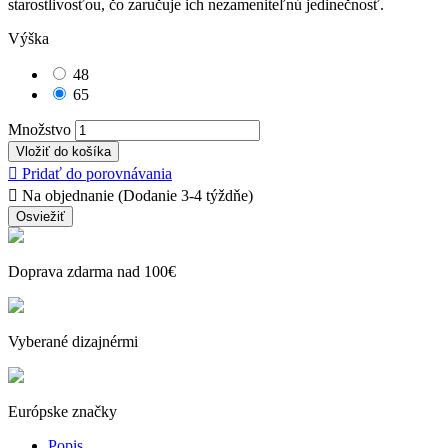
starostlivosťou, čo zaručuje ich nezameniteľnú jedinečnosť.
Výška
48
65
Množstvo
Vložiť do košíka

Pridať do porovnávania

Na objednanie (Dodanie 3-4 týždňe)
Doprava zdarma nad 100€
Vyberané dizajnérmi
Európske značky
Popis