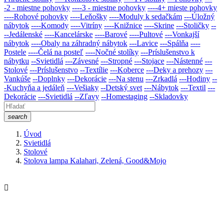
-2 - miestne pohovky
----3 - miestne pohovky
----4+ mieste pohovky
----Rohové pohovky
----Leňošky
----Moduly k sedačkám
---Úložný
nábytok
----Komody
----Vitríny
----Knižnice
----Skrine
---Stoličky
--
--Jedálenské
----Kancelárske
----Barové
----Pultové
---Vonkajší
nábytok
----Obaly na záhradný nábytok
---Lavice
---Spálňa
----
Postele
----Čelá na posteľ
----Nočné stolíky
---Príslušenstvo k
nábytku
--Svietidlá
---Závesné
---Stropné
---Stojace
---Nástenné
---
Stolové
---Príslušenstvo
--Textílie
---Koberce
---Deky a prehozy
---
Vankúše
--Doplnky
---Dekorácie
---Na stenu
---Zrkadlá
---Hodiny
--
-Kuchyňa a jedáleň
---Vešiaky
--Detský svet
---Nábytok
---Textil
---
Dekorácie
---Svietidlá
--Zľavy
--Homestaging
--Skladovky
search
Úvod
Svietidlá
Stolové
Stolova lampa Kalahari, Zelená, Good&Mojo
