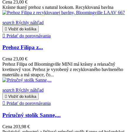
Cena
23,00 €
Krásne tkaný prehoz s natural lookom. Recyklovaná bavlna
search
Rýchly náhľad

Vložiť do košíka

Pridať do porovnávania
Prehoz Filipa z...
Cena
23,00 €
Prehoz Filipa od Bloomingville MINI má krásny a relaxačný
kvetinový vzor. Prehoz je vyrobený z recyklovaného bavlneného
materiálu a má strapce, čo...
search
Rýchly náhľad

Vložiť do košíka

Pridať do porovnávania
Príručný stolík Sanne,...
Cena
203,98 €
Praktický, robustný a štýlový príručný stolík Sanne od holandskej