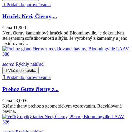

Pridať do porovnávania
Hrnček Neri, Čierny,...
Cena
11,90 €
Neri, čierny kameninový hrnček od Bloomingville, je dokonalým
stelesnením sofistikovanosti a štýlu. Je vyrobený z kameniny a jeho
textúrovaný...
search
Rýchly náhľad

Vložiť do košíka

Pridať do porovnávania
Prehoz Gutte čierny z...
Cena
23,00 €
Krásne tkaný prehoz s geometrickým vzorovaním. Recyklovaná
bavlna.
search
Rýchly náhľad