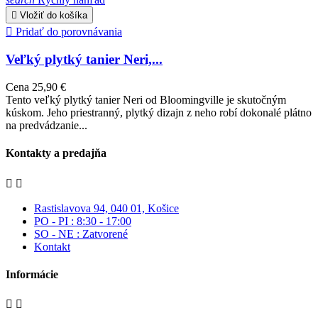

Vložiť do košíka

Pridať do porovnávania
Veľký plytký tanier Neri,...
Cena
25,90 €
Tento veľký plytký tanier Neri od Bloomingville je skutočným
kúskom. Jeho priestranný, plytký dizajn z neho robí dokonalé plátno
na predvádzanie...
Kontakty a predajňa


Rastislavova 94, 040 01, Košice
PO - PI : 8:30 - 17:00
SO - NE : Zatvorené
Kontakt
Informácie

