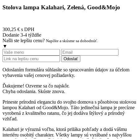
Stolova lampa Kalahari, Zelená, Good&Mojo
300,25 €
s DPH
Dodanie 3-4 týždňe
Našli ste lepšiu cenu?
Napíšte a skúsme sa dohodnúť.
▼
Odoslať
Odoslaním formulára súhlasíte so spracovaním údajov za účelom
vybavenia vašej cenovej požiadavky.
Ďakujeme! Ozveme sa čo najskôr.
Chyba odoslania. Skúste znova.
Prineste prírodnú eleganciu do svojho domova s pôsobivou stolovou
lampou Kalahari od Good&Mojo. Táto jedinečná lampa je precízne
vyrobená z kvalitného ratanu, čo jej dodáva štýlový a prírodný
vzhľad.
Kalahari je výrazná voľba, ktorá priláka pohľady a dodá vášmu
interiéru osobitý charakter. Všetky lampy sú vyrábané s najvyššou