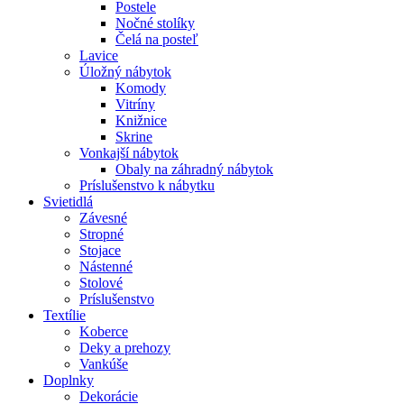
Postele
Nočné stolíky
Čelá na posteľ
Lavice
Úložný nábytok
Komody
Vitríny
Knižnice
Skrine
Vonkajší nábytok
Obaly na záhradný nábytok
Príslušenstvo k nábytku
Svietidlá
Závesné
Stropné
Stojace
Nástenné
Stolové
Príslušenstvo
Textílie
Koberce
Deky a prehozy
Vankúše
Doplnky
Dekorácie