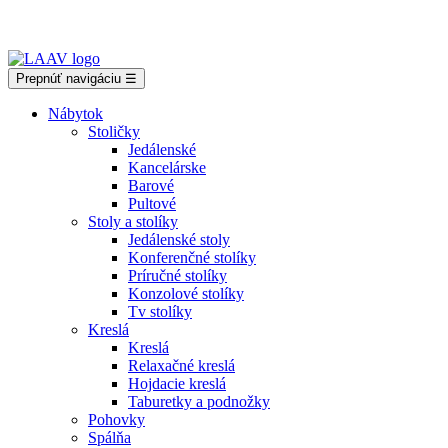
Showroom Košice - Rastislavova 94
Prepnúť navigáciu
☰
Nábytok
Stoličky
Jedálenské
Kancelárske
Barové
Pultové
Stoly a stolíky
Jedálenské stoly
Konferenčné stolíky
Príručné stolíky
Konzolové stolíky
Tv stolíky
Kreslá
Kreslá
Relaxačné kreslá
Hojdacie kreslá
Taburetky a podnožky
Pohovky
Spálňa