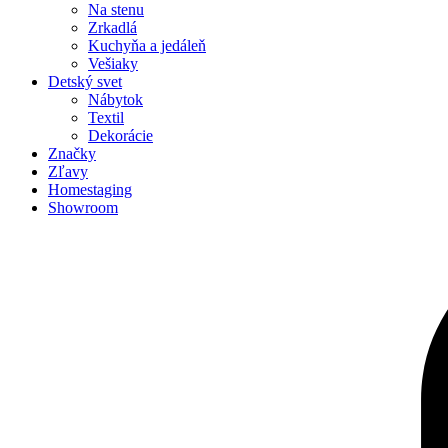
Na stenu
Zrkadlá
Kuchyňa a jedáleň
Vešiaky
Detský svet
Nábytok
Textil
Dekorácie
Značky
Zľavy
Homestaging
Showroom