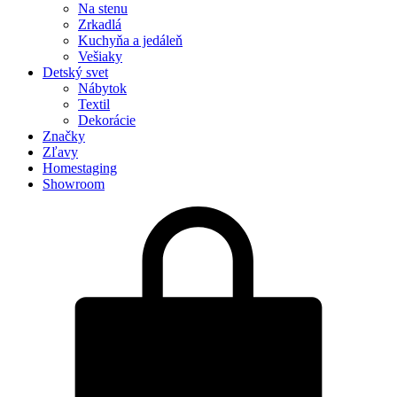
Na stenu
Zrkadlá
Kuchyňa a jedáleň
Vešiaky
Detský svet
Nábytok
Textil
Dekorácie
Značky
Zľavy
Homestaging
Showroom