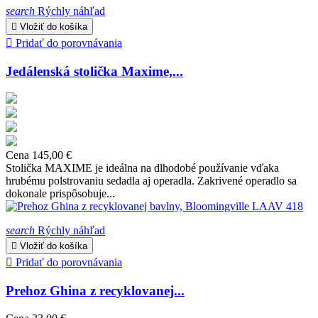
search
Rýchly náhľad

Vložiť do košíka

Pridať do porovnávania
Jedálenská stolička Maxime,...
Cena
145,00 €
Stolička MAXIME je ideálna na dlhodobé používanie vďaka
hrubému polstrovaniu sedadla aj operadla. Zakrivené operadlo sa
dokonale prispôsobuje...
search
Rýchly náhľad

Vložiť do košíka

Pridať do porovnávania
Prehoz Ghina z recyklovanej...