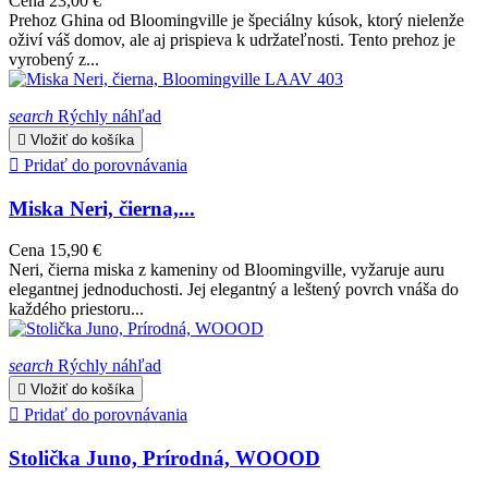
Cena
23,00 €
Prehoz Ghina od Bloomingville je špeciálny kúsok, ktorý nielenže
oživí váš domov, ale aj prispieva k udržateľnosti. Tento prehoz je
vyrobený z...
search
Rýchly náhľad

Vložiť do košíka

Pridať do porovnávania
Miska Neri, čierna,...
Cena
15,90 €
Neri, čierna miska z kameniny od Bloomingville, vyžaruje auru
elegantnej jednoduchosti. Jej elegantný a leštený povrch vnáša do
každého priestoru...
search
Rýchly náhľad

Vložiť do košíka

Pridať do porovnávania
Stolička Juno, Prírodná, WOOOD