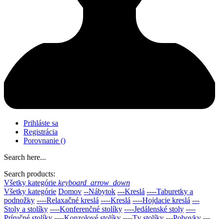
Prihláste sa
Registrácia
Porovnanie
(
)
Search here...
Search products:
Všetky kategórie
keyboard_arrow_down
Všetky kategórie
Domov
--Nábytok
---Kreslá
----Taburetky a
podnožky
----Relaxačné kreslá
----Kreslá
----Hojdacie kreslá
---
Stoly a stolíky
----Konferenčné stolíky
----Jedálenské stoly
----
Príručné stolíky
----Konzolové stolíky
----Tv stolíky
---Pohovky
---