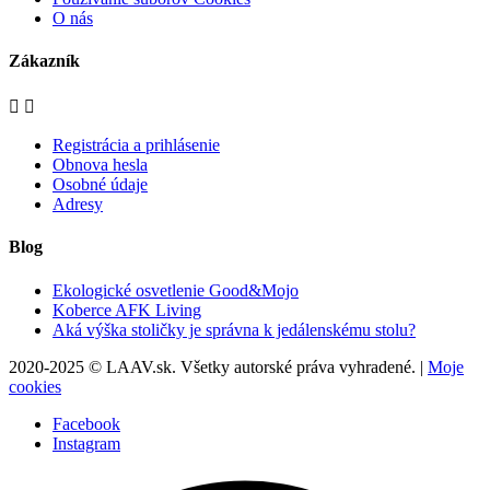
O nás
Zákazník


Registrácia a prihlásenie
Obnova hesla
Osobné údaje
Adresy
Blog
Ekologické osvetlenie Good&Mojo
Koberce AFK Living
Aká výška stoličky je správna k jedálenskému stolu?
2020-2025 © LAAV.sk. Všetky autorské práva vyhradené. |
Moje
cookies
Facebook
Instagram