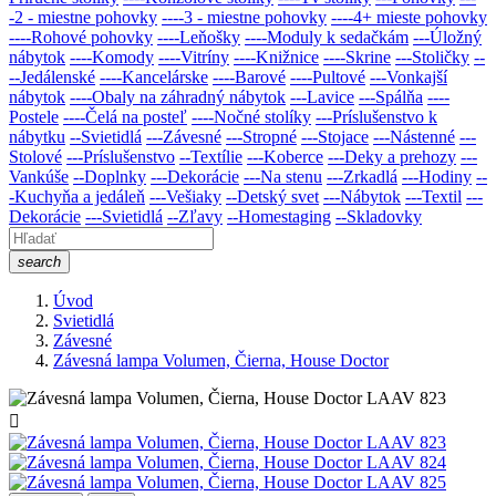
-2 - miestne pohovky
----3 - miestne pohovky
----4+ mieste pohovky
----Rohové pohovky
----Leňošky
----Moduly k sedačkám
---Úložný
nábytok
----Komody
----Vitríny
----Knižnice
----Skrine
---Stoličky
--
--Jedálenské
----Kancelárske
----Barové
----Pultové
---Vonkajší
nábytok
----Obaly na záhradný nábytok
---Lavice
---Spálňa
----
Postele
----Čelá na posteľ
----Nočné stolíky
---Príslušenstvo k
nábytku
--Svietidlá
---Závesné
---Stropné
---Stojace
---Nástenné
---
Stolové
---Príslušenstvo
--Textílie
---Koberce
---Deky a prehozy
---
Vankúše
--Doplnky
---Dekorácie
---Na stenu
---Zrkadlá
---Hodiny
--
-Kuchyňa a jedáleň
---Vešiaky
--Detský svet
---Nábytok
---Textil
---
Dekorácie
---Svietidlá
--Zľavy
--Homestaging
--Skladovky
search
Úvod
Svietidlá
Závesné
Závesná lampa Volumen, Čierna, House Doctor
