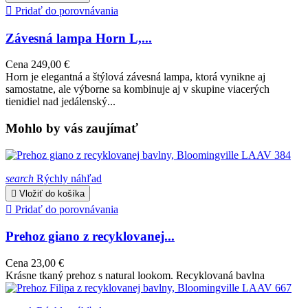

Pridať do porovnávania
Závesná lampa Horn L,...
Cena
249,00 €
Horn je elegantná a štýlová závesná lampa, ktorá vynikne aj
samostatne, ale výborne sa kombinuje aj v skupine viacerých
tienidiel nad jedálenský...
Mohlo by vás zaujímať
search
Rýchly náhľad

Vložiť do košíka

Pridať do porovnávania
Prehoz giano z recyklovanej...
Cena
23,00 €
Krásne tkaný prehoz s natural lookom. Recyklovaná bavlna