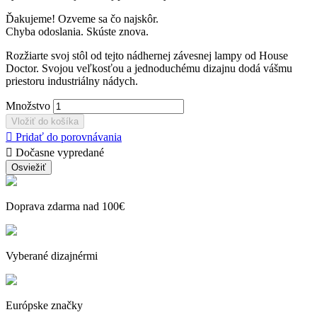
Ďakujeme! Ozveme sa čo najskôr.
Chyba odoslania. Skúste znova.
Rozžiarte svoj stôl od tejto nádhernej závesnej lampy od House
Doctor. Svojou veľkosťou a jednoduchému dizajnu dodá vášmu
priestoru industriálny nádych.
Množstvo
Vložiť do košíka

Pridať do porovnávania

Dočasne vypredané
Doprava zdarma nad 100€
Vyberané dizajnérmi
Európske značky