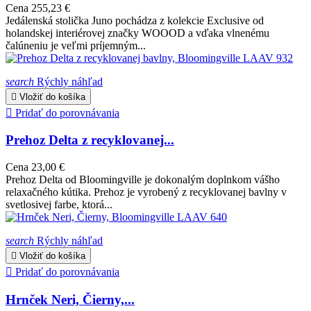
Cena
255,23 €
Jedálenská stolička Juno pochádza z kolekcie Exclusive od
holandskej interiérovej značky WOOOD a vďaka vlnenému
čalúneniu je veľmi príjemným...
search
Rýchly náhľad

Vložiť do košíka

Pridať do porovnávania
Prehoz Delta z recyklovanej...
Cena
23,00 €
Prehoz Delta od Bloomingville je dokonalým doplnkom vášho
relaxačného kútika. Prehoz je vyrobený z recyklovanej bavlny v
svetlosivej farbe, ktorá...
search
Rýchly náhľad

Vložiť do košíka

Pridať do porovnávania
Hrnček Neri, Čierny,...