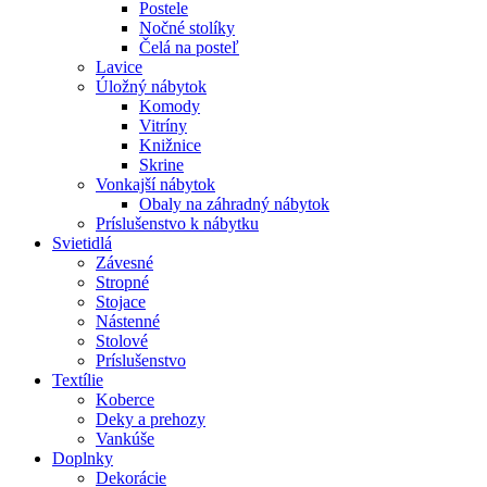
Postele
Nočné stolíky
Čelá na posteľ
Lavice
Úložný nábytok
Komody
Vitríny
Knižnice
Skrine
Vonkajší nábytok
Obaly na záhradný nábytok
Príslušenstvo k nábytku
Svietidlá
Závesné
Stropné
Stojace
Nástenné
Stolové
Príslušenstvo
Textílie
Koberce
Deky a prehozy
Vankúše
Doplnky
Dekorácie