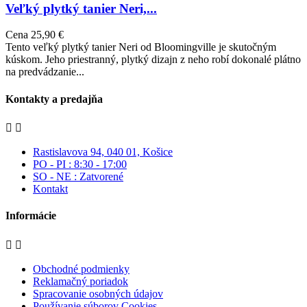
Veľký plytký tanier Neri,...
Cena
25,90 €
Tento veľký plytký tanier Neri od Bloomingville je skutočným
kúskom. Jeho priestranný, plytký dizajn z neho robí dokonalé plátno
na predvádzanie...
Kontakty a predajňa


Rastislavova 94, 040 01, Košice
PO - PI : 8:30 - 17:00
SO - NE : Zatvorené
Kontakt
Informácie


Obchodné podmienky
Reklamačný poriadok
Spracovanie osobných údajov
Používanie súborov Cookies