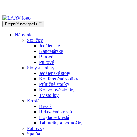
Showroom Košice - Rastislavova 94
Prepnúť navigáciu
☰
Nábytok
Stoličky
Jedálenské
Kancelárske
Barové
Pultové
Stoly a stolíky
Jedálenské stoly
Konferenčné stolíky
Príručné stolíky
Konzolové stolíky
Tv stolíky
Kreslá
Kreslá
Relaxačné kreslá
Hojdacie kreslá
Taburetky a podnožky
Pohovky
Spálňa