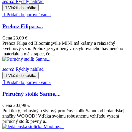
search
Rýchly náhľad

Vložiť do košíka

Pridať do porovnávania
Prehoz Filipa z...
Cena
23,00 €
Prehoz Filipa od Bloomingville MINI má krásny a relaxačný
kvetinový vzor. Prehoz je vyrobený z recyklovaného bavlneného
materiálu a má strapce, čo...
search
Rýchly náhľad

Vložiť do košíka

Pridať do porovnávania
Príručný stolík Sanne,...
Cena
203,98 €
Praktický, robustný a štýlový príručný stolík Sanne od holandskej
značky WOOOD! Vďaka svojmu robustnému vzhľadu vyzerá
príručný stolík pevný a...