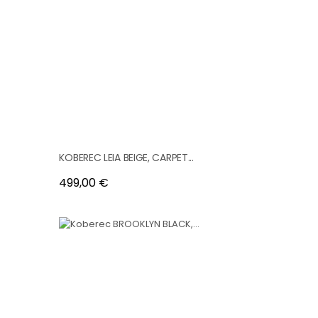
KOBEREC LEIA BEIGE, CARPET...
Cena
499,00 €