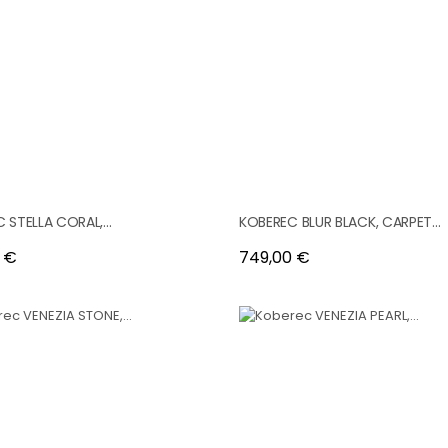
 STELLA CORAL,...
KOBEREC BLUR BLACK, CARPET...
Cena
 €
749,00 €