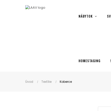
Showroom Košice - Rastislavova 94
NÁBYTOK
SV
HOMESTAGING
Úvod
Textílie
Koberce