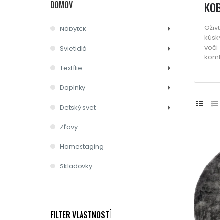
DOMOV
KO
Oživ
Nábytok
kúsky
voči
Svietidlá
komfo
Textílie
Doplnky
Detský svet
Zľavy
Homestaging
Skladovky
FILTER VLASTNOSTÍ