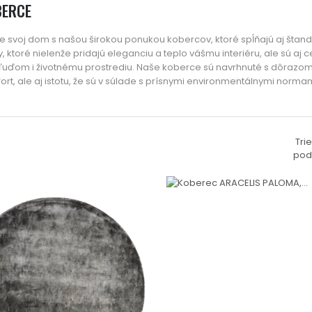
BERCE
te svoj dom s našou širokou ponukou kobercov, ktoré spĺňajú aj štan
, ktoré nielenže pridajú eleganciu a teplo vášmu interiéru, ale sú aj
 ľuďom i životnému prostrediu. Naše koberce sú navrhnuté s dôrazom na
rt, ale aj istotu, že sú v súlade s prísnymi environmentálnymi normam
Trie
pod