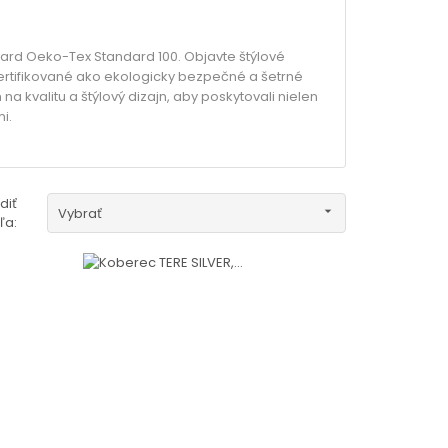
dard Oeko-Tex Standard 100. Objavte štýlové
 certifikované ako ekologicky bezpečné a šetrné
 kvalitu a štýlový dizajn, aby poskytovali nielen
i.
diť

Vybrať
ľa: