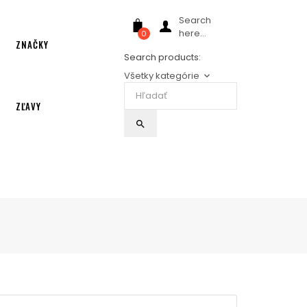
Search
here...
0
ZNAČKY
Search products:
Všetky kategórie
keyboard_arrow_down
ZĽAVY
search