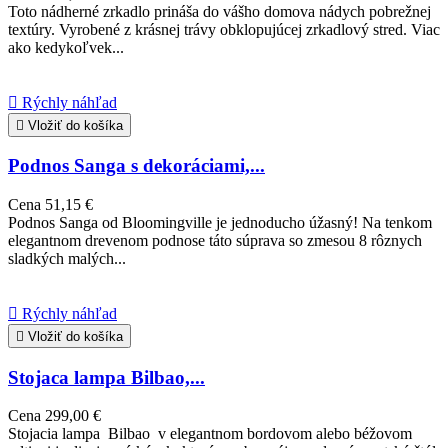
Toto nádherné zrkadlo prináša do vášho domova nádych pobrežnej
textúry. Vyrobené z krásnej trávy obklopujúcej zrkadlový stred. Viac
ako kedykoľvek...

Rýchly náhľad

Vložiť do košíka
Podnos Sanga s dekoráciami,...
Cena
51,15 €
Podnos Sanga od Bloomingville je jednoducho úžasný! Na tenkom
elegantnom drevenom podnose táto súprava so zmesou 8 rôznych
sladkých malých...

Rýchly náhľad

Vložiť do košíka
Stojaca lampa Bilbao,...
Cena
299,00 €
Stojacia lampa Bilbao v elegantnom bordovom alebo béžovom