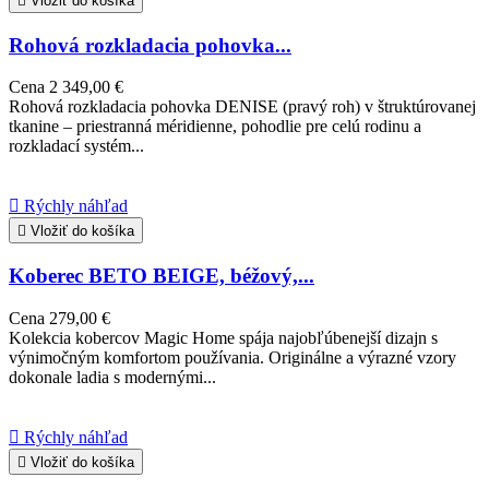

Vložiť do košíka
Rohová rozkladacia pohovka...
Cena
2 349,00 €
Rohová rozkladacia pohovka DENISE (pravý roh) v štruktúrovanej
tkanine – priestranná méridienne, pohodlie pre celú rodinu a
rozkladací systém...

Rýchly náhľad

Vložiť do košíka
Koberec BETO BEIGE, béžový,...
Cena
279,00 €
Kolekcia kobercov Magic Home spája najobľúbenejší dizajn s
výnimočným komfortom používania. Originálne a výrazné vzory
dokonale ladia s modernými...

Rýchly náhľad

Vložiť do košíka