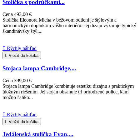
Stolička s podrúčkami...
Cena
493,00 €
Stolička Eleonora Micha v béžovom odtieni je štýlovým a
harmonickým doplnkom vášho interiéru. Jej dizajn vyžaruje typický
škandinávsky štýl,...

Rýchly náhľad

Vložiť do košíka
Stojaca lampa Cambridge,...
Cena
399,00 €
Stojaca lampa Cambridge kombinuje estetiku dizajnu s praktickým
úložným riešením. Jej stojan obsahuje tri prirodzené police, kam
možno ľahko...

Rýchly náhľad

Vložiť do košíka
Jedálenská stolička Evan,...