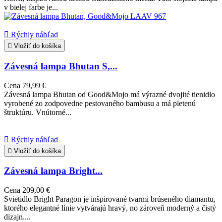
v bielej farbe je...

Rýchly náhľad

Vložiť do košíka
Závesná lampa Bhutan S,...
Cena
79,99 €
Závesná lampa Bhutan od Good&Mojo má výrazné dvojité tienidlo
vyrobené zo zodpovedne pestovaného bambusu a má pletenú
štruktúru. Vnútorné...

Rýchly náhľad

Vložiť do košíka
Závesná lampa Bright...
Cena
209,00 €
Svietidlo Bright Paragon je inšpirované tvarmi brúseného diamantu,
ktorého elegantné línie vytvárajú hravý, no zároveň moderný a čistý
dizajn....