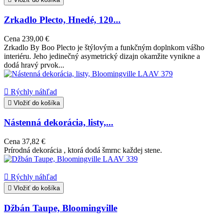
Zrkadlo Plecto, Hnedé, 120...
Cena
239,00 €
Zrkadlo By Boo Plecto je štýlovým a funkčným doplnkom vášho
interiéru. Jeho jedinečný asymetrický dizajn okamžite vynikne a
dodá hravý prvok...

Rýchly náhľad

Vložiť do košíka
Nástenná dekorácia, listy,...
Cena
37,82 €
Prírodná dekorácia , ktorá dodá šmrnc každej stene.

Rýchly náhľad

Vložiť do košíka
Džbán Taupe, Bloomingville