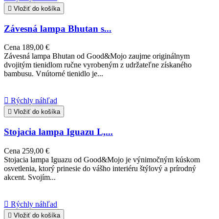

Vložiť do košíka
Závesná lampa Bhutan s...
Cena
189,00 €
Závesná lampa Bhutan od Good&Mojo zaujme originálnym
dvojitým tienidlom ručne vyrobeným z udržateľne získaného
bambusu. Vnútorné tienidlo je...

Rýchly náhľad

Vložiť do košíka
Stojacia lampa Iguazu L,...
Cena
259,00 €
Stojacia lampa Iguazu od Good&Mojo je výnimočným kúskom
osvetlenia, ktorý prinesie do vášho interiéru štýlový a prírodný
akcent. Svojím...

Rýchly náhľad

Vložiť do košíka