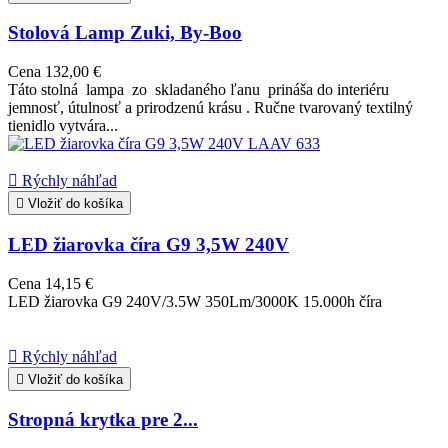
Stolová Lamp Zuki, By-Boo
Cena
132,00 €
Táto stolná lampa zo skladaného ľanu prináša do interiéru
jemnosť, útulnosť a prirodzenú krásu . Ručne tvarovaný textilný
tienidlo vytvára...

Rýchly náhľad

Vložiť do košíka
LED žiarovka číra G9 3,5W 240V
Cena
14,15 €
LED žiarovka G9 240V/3.5W 350Lm/3000K 15.000h číra

Rýchly náhľad

Vložiť do košíka
Stropná krytka pre 2...