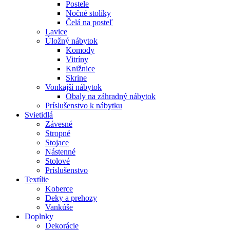
Postele
Nočné stolíky
Čelá na posteľ
Lavice
Úložný nábytok
Komody
Vitríny
Knižnice
Skrine
Vonkajší nábytok
Obaly na záhradný nábytok
Príslušenstvo k nábytku
Svietidlá
Závesné
Stropné
Stojace
Nástenné
Stolové
Príslušenstvo
Textílie
Koberce
Deky a prehozy
Vankúše
Doplnky
Dekorácie