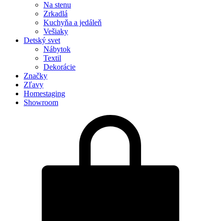
Na stenu
Zrkadlá
Kuchyňa a jedáleň
Vešiaky
Detský svet
Nábytok
Textil
Dekorácie
Značky
Zľavy
Homestaging
Showroom