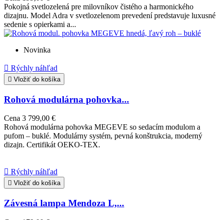
Pokojná svetlozelená pre milovníkov čistého a harmonického
dizajnu. Model Adra v svetlozelenom prevedení predstavuje luxusné
sedenie s opierkami a...
Novinka

Rýchly náhľad

Vložiť do košíka
Rohová modulárna pohovka...
Cena
3 799,00 €
Rohová modulárna pohovka MEGEVE so sedacím modulom a
pufom – buklé. Modulárny systém, pevná konštrukcia, moderný
dizajn. Certifikát OEKO-TEX.

Rýchly náhľad

Vložiť do košíka
Závesná lampa Mendoza L,...