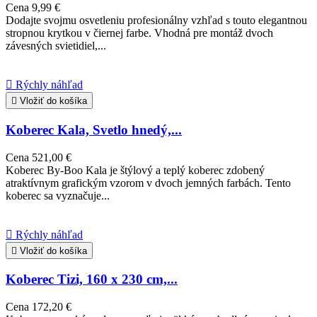
Cena
9,99 €
Dodajte svojmu osvetleniu profesionálny vzhľad s touto elegantnou
stropnou krytkou v čiernej farbe. Vhodná pre montáž dvoch
závesných svietidiel,...

Rýchly náhľad

Vložiť do košíka
Koberec Kala, Svetlo hnedý,...
Cena
521,00 €
Koberec By-Boo Kala je štýlový a teplý koberec zdobený
atraktívnym grafickým vzorom v dvoch jemných farbách. Tento
koberec sa vyznačuje...

Rýchly náhľad

Vložiť do košíka
Koberec Tizi, 160 x 230 cm,...
Cena
172,20 €