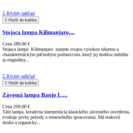

Rýchly náhľad

Vložiť do košíka
Stojaca lampa Kilimanjaro,...
Cena
289,00 €
Stojaca lampa Kilimanjaro zaujme svojou vysokou siluetou a
charakteristickým päťnohým podstavcom, ktorý jej dodáva stabilitu
aj originálny...

Rýchly náhľad

Vložiť do košíka
Závesná lampa Banjo L,...
Cena
269,00 €
Táto lampa, kreatívna interpretácia klasického závesného osvetlenia,
evokuje prvky prírody a remeselného spracovania. Má teakovú
dosku a organicky...