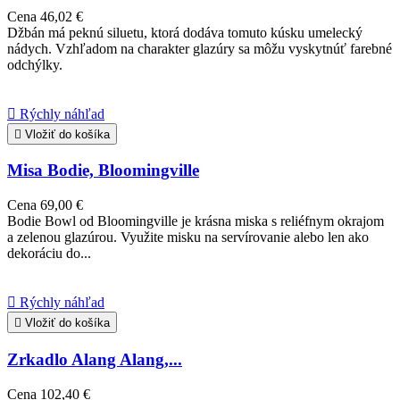
Cena
46,02 €
Džbán má peknú siluetu, ktorá dodáva tomuto kúsku umelecký
nádych. Vzhľadom na charakter glazúry sa môžu vyskytnúť farebné
odchýlky.

Rýchly náhľad

Vložiť do košíka
Misa Bodie, Bloomingville
Cena
69,00 €
Bodie Bowl od Bloomingville je krásna miska s reliéfnym okrajom
a zelenou glazúrou. Využite misku na servírovanie alebo len ako
dekoráciu do...

Rýchly náhľad

Vložiť do košíka
Zrkadlo Alang Alang,...
Cena
102,40 €