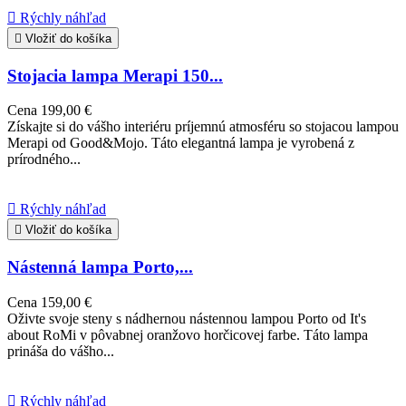

Rýchly náhľad

Vložiť do košíka
Stojacia lampa Merapi 150...
Cena
199,00 €
Získajte si do vášho interiéru príjemnú atmosféru so stojacou lampou
Merapi od Good&Mojo. Táto elegantná lampa je vyrobená z
prírodného...

Rýchly náhľad

Vložiť do košíka
Nástenná lampa Porto,...
Cena
159,00 €
Oživte svoje steny s nádhernou nástennou lampou Porto od It's
about RoMi v pôvabnej oranžovo horčicovej farbe. Táto lampa
prináša do vášho...

Rýchly náhľad