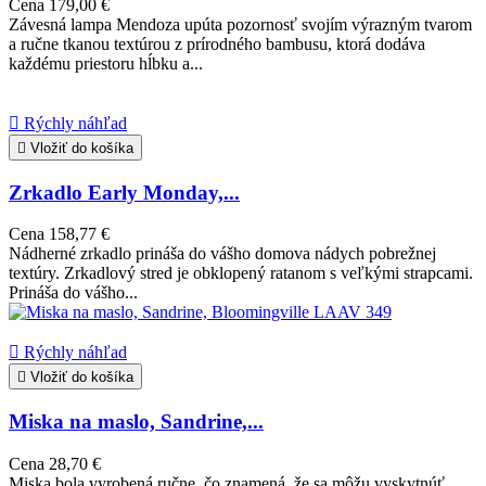
Cena
179,00 €
Závesná lampa Mendoza upúta pozornosť svojím výrazným tvarom
a ručne tkanou textúrou z prírodného bambusu, ktorá dodáva
každému priestoru hĺbku a...

Rýchly náhľad

Vložiť do košíka
Zrkadlo Early Monday,...
Cena
158,77 €
Nádherné zrkadlo prináša do vášho domova nádych pobrežnej
textúry. Zrkadlový stred je obklopený ratanom s veľkými strapcami.
Prináša do vášho...

Rýchly náhľad

Vložiť do košíka
Miska na maslo, Sandrine,...
Cena
28,70 €
Miska bola vyrobená ručne, čo znamená, že sa môžu vyskytnúť