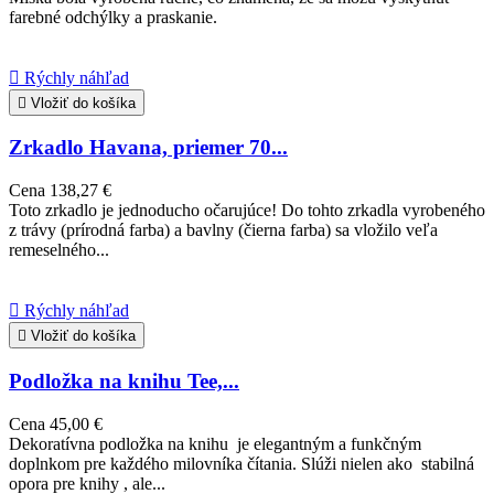
farebné odchýlky a praskanie.

Rýchly náhľad

Vložiť do košíka
Zrkadlo Havana, priemer 70...
Cena
138,27 €
Toto zrkadlo je jednoducho očarujúce! Do tohto zrkadla vyrobeného
z trávy (prírodná farba) a bavlny (čierna farba) sa vložilo veľa
remeselného...

Rýchly náhľad

Vložiť do košíka
Podložka na knihu Tee,...
Cena
45,00 €
Dekoratívna podložka na knihu je elegantným a funkčným
doplnkom pre každého milovníka čítania. Slúži nielen ako stabilná
opora pre knihy , ale...