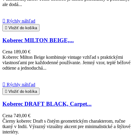
ale dodá...

Rýchly náhľad

Vložiť do košíka
Koberec MILTON BEIGE,...
Cena
189,00 €
Koberec Milton Beige kombinuje vintage vzhľad s praktickými
vlastnosťami pre každodenné používanie. Jemný vzor, teplé béžové
odtiene a jednoduchá...

Rýchly náhľad

Vložiť do košíka
Koberec DRAFT BLACK, Carpet...
Cena
749,00 €
Čierny koberec Draft s čistým geometrickým charakterom, ručne
tkaný v Indii. Výrazný vizuálny akcent pre minimalistické a štýlové
interiéry.