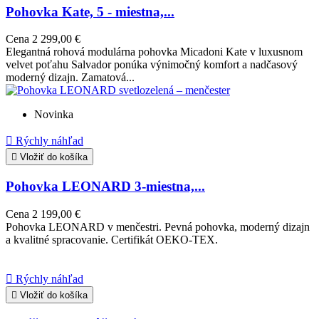
Pohovka Kate, 5 - miestna,...
Cena
2 299,00 €
Elegantná rohová modulárna pohovka Micadoni Kate v luxusnom
velvet poťahu Salvador ponúka výnimočný komfort a nadčasový
moderný dizajn. Zamatová...
Novinka

Rýchly náhľad

Vložiť do košíka
Pohovka LEONARD 3-miestna,...
Cena
2 199,00 €
Pohovka LEONARD v menčestri. Pevná pohovka, moderný dizajn
a kvalitné spracovanie. Certifikát OEKO-TEX.

Rýchly náhľad

Vložiť do košíka