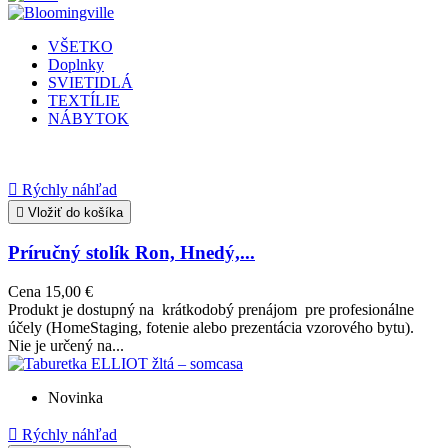
VŠETKO
Doplnky
SVIETIDLÁ
TEXTÍLIE
NÁBYTOK

Rýchly náhľad

Vložiť do košíka
Príručný stolík Ron, Hnedý,...
Cena
15,00 €
Produkt je dostupný na krátkodobý prenájom pre profesionálne
účely (HomeStaging, fotenie alebo prezentácia vzorového bytu).
Nie je určený na...
Novinka

Rýchly náhľad