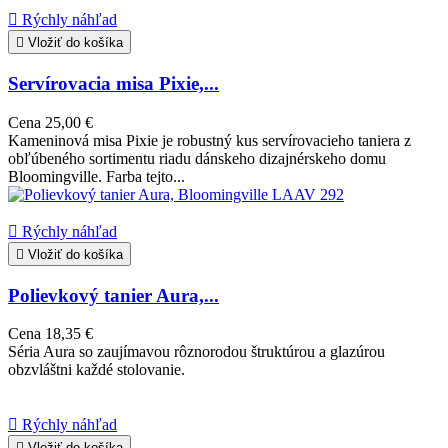

Rýchly náhľad

Vložiť do košíka
Servírovacia misa Pixie,...
Cena
25,00 €
Kameninová misa Pixie je robustný kus servírovacieho taniera z
obľúbeného sortimentu riadu dánskeho dizajnérskeho domu
Bloomingville. Farba tejto...

Rýchly náhľad

Vložiť do košíka
Polievkový tanier Aura,...
Cena
18,35 €
Séria Aura so zaujímavou rôznorodou štruktúrou a glazúrou
obzvláštni každé stolovanie.

Rýchly náhľad

Vložiť do košíka