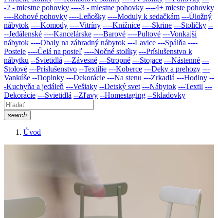
-2 - miestne pohovky
----3 - miestne pohovky
----4+ mieste pohovky
----Rohové pohovky
----Leňošky
----Moduly k sedačkám
---Úložný
nábytok
----Komody
----Vitríny
----Knižnice
----Skrine
---Stoličky
--
--Jedálenské
----Kancelárske
----Barové
----Pultové
---Vonkajší
nábytok
----Obaly na záhradný nábytok
---Lavice
---Spálňa
----
Postele
----Čelá na posteľ
----Nočné stolíky
---Príslušenstvo k
nábytku
--Svietidlá
---Závesné
---Stropné
---Stojace
---Nástenné
---
Stolové
---Príslušenstvo
--Textílie
---Koberce
---Deky a prehozy
---
Vankúše
--Doplnky
---Dekorácie
---Na stenu
---Zrkadlá
---Hodiny
--
-Kuchyňa a jedáleň
---Vešiaky
--Detský svet
---Nábytok
---Textil
---
Dekorácie
---Svietidlá
--Zľavy
--Homestaging
--Skladovky
search
Úvod