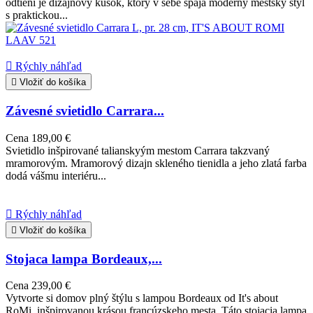
odtieni je dizajnový kúsok, ktorý v sebe spája moderný mestský štýl
s praktickou...

Rýchly náhľad

Vložiť do košíka
Závesné svietidlo Carrara...
Cena
189,00 €
Svietidlo inšpirované talianskyým mestom Carrara takzvaný
mramorovým. Mramorový dizajn skleného tienidla a jeho zlatá farba
dodá vášmu interiéru...

Rýchly náhľad

Vložiť do košíka
Stojaca lampa Bordeaux,...
Cena
239,00 €
Vytvorte si domov plný štýlu s lampou Bordeaux od It's about
RoMi, inšpirovanou krásou francúzskeho mesta. Táto stojacia lampa