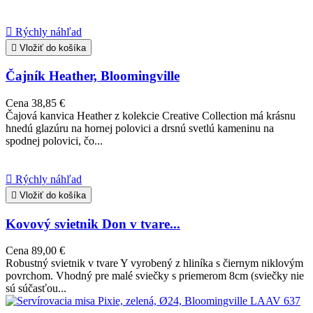

Rýchly náhľad

Vložiť do košíka
Čajník Heather, Bloomingville
Cena
38,85 €
Čajová kanvica Heather z kolekcie Creative Collection má krásnu
hnedú glazúru na hornej polovici a drsnú svetlú kameninu na
spodnej polovici, čo...

Rýchly náhľad

Vložiť do košíka
Kovový svietnik Don v tvare...
Cena
89,00 €
Robustný svietnik v tvare Y vyrobený z hliníka s čiernym niklovým
povrchom. Vhodný pre malé sviečky s priemerom 8cm (sviečky nie
sú súčasťou...