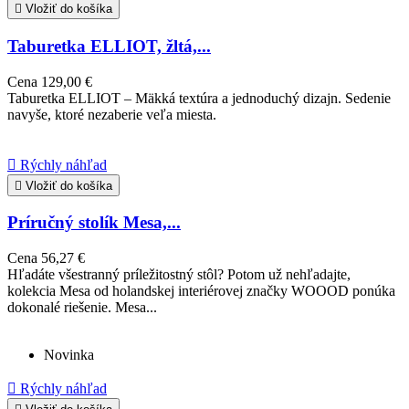

Vložiť do košíka
Taburetka ELLIOT, žltá,...
Cena
129,00 €
Taburetka ELLIOT – Mäkká textúra a jednoduchý dizajn. Sedenie
navyše, ktoré nezaberie veľa miesta.

Rýchly náhľad

Vložiť do košíka
Príručný stolík Mesa,...
Cena
56,27 €
Hľadáte všestranný príležitostný stôl? Potom už nehľadajte,
kolekcia Mesa od holandskej interiérovej značky WOOOD ponúka
dokonalé riešenie. Mesa...
Novinka

Rýchly náhľad