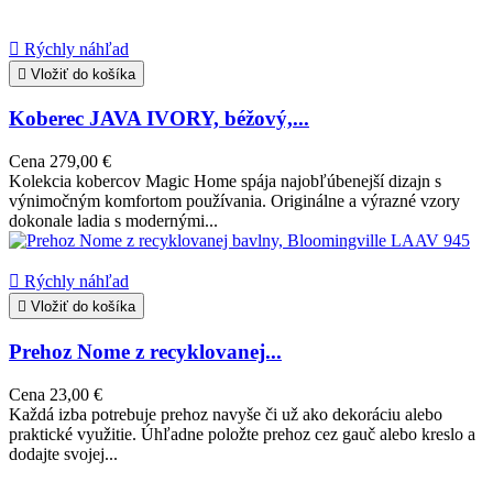

Rýchly náhľad

Vložiť do košíka
Koberec JAVA IVORY, béžový,...
Cena
279,00 €
Kolekcia kobercov Magic Home spája najobľúbenejší dizajn s
výnimočným komfortom používania. Originálne a výrazné vzory
dokonale ladia s modernými...

Rýchly náhľad

Vložiť do košíka
Prehoz Nome z recyklovanej...
Cena
23,00 €
Každá izba potrebuje prehoz navyše či už ako dekoráciu alebo
praktické využitie. Úhľadne položte prehoz cez gauč alebo kreslo a
dodajte svojej...