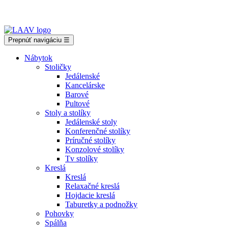
Showroom Košice - Rastislavova 94
Prepnúť navigáciu
☰
Nábytok
Stoličky
Jedálenské
Kancelárske
Barové
Pultové
Stoly a stolíky
Jedálenské stoly
Konferenčné stolíky
Príručné stolíky
Konzolové stolíky
Tv stolíky
Kreslá
Kreslá
Relaxačné kreslá
Hojdacie kreslá
Taburetky a podnožky
Pohovky
Spálňa