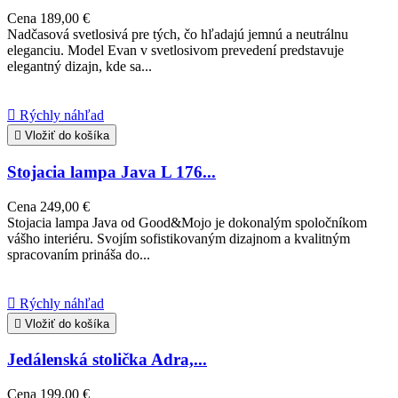
Cena
189,00 €
Nadčasová svetlosivá pre tých, čo hľadajú jemnú a neutrálnu
eleganciu. Model Evan v svetlosivom prevedení predstavuje
elegantný dizajn, kde sa...

Rýchly náhľad

Vložiť do košíka
Stojacia lampa Java L 176...
Cena
249,00 €
Stojacia lampa Java od Good&Mojo je dokonalým spoločníkom
vášho interiéru. Svojím sofistikovaným dizajnom a kvalitným
spracovaním prináša do...

Rýchly náhľad

Vložiť do košíka
Jedálenská stolička Adra,...
Cena
199,00 €