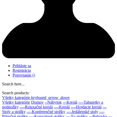
Prihláste sa
Registrácia
Porovnanie
(
)
Search here...
Search products:
Všetky kategórie
keyboard_arrow_down
Všetky kategórie
Domov
--Nábytok
---Kreslá
----Taburetky a
podnožky
----Relaxačné kreslá
----Kreslá
----Hojdacie kreslá
---
Stoly a stolíky
----Konferenčné stolíky
----Jedálenské stoly
----
Príručné stolíky
----Konzolové stolíky
----Tv stolíky
---Pohovky
---