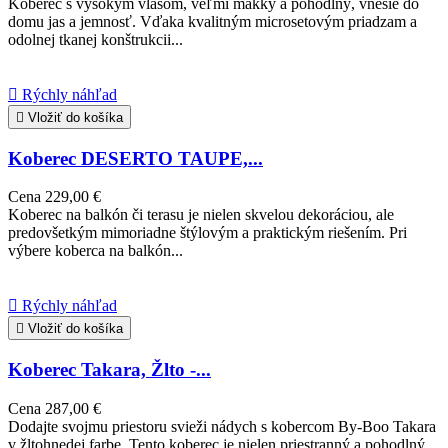
Koberec s vysokým vlasom, veľmi mäkký a pohodlný, vnesie do
domu jas a jemnosť. Vďaka kvalitným microsetovým priadzam a
odolnej tkanej konštrukcii...

Rýchly náhľad

Vložiť do košíka
Koberec DESERTO TAUPE,...
Cena
229,00 €
Koberec na balkón či terasu je nielen skvelou dekoráciou, ale
predovšetkým mimoriadne štýlovým a praktickým riešením. Pri
výbere koberca na balkón...

Rýchly náhľad

Vložiť do košíka
Koberec Takara, Žlto -...
Cena
287,00 €
Dodajte svojmu priestoru svieži nádych s kobercom By-Boo Takara
v žltohnedej farbe. Tento koberec je nielen priestranný a pohodlný,