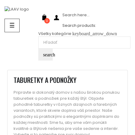
Showroom Košice - Rastislavova 94
Search here...
0
Prepnúť
☰
Search products:
navigáciu
Všetky kategórie
keyboard_arrow_down
search
TABURETKY A PODNOŽKY
Pripravte si dokonalý domov s našou širokou ponukou
taburetiek a podnožiek pre každý štýl. Objavte
pohodlné taburetky v rôznych dizajnoch a farebných
variantoch, ktoré skvele doplnia váš priestor. Naše
podnožky sú praktickými a elegantnými doplnkami do
každej miestnosti. Sme tu, aby sme vám ponúkli
kvalitné a štýlové riešenia pre vaše sedenie a interiér.
Vyberte si to najlepšie pre svoj domov!