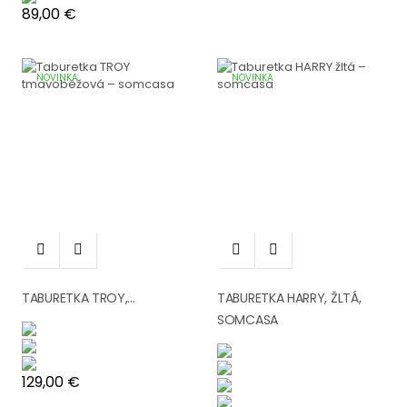
Cena
89,00 €
NOVINKA
NOVINKA




TABURETKA TROY,...
TABURETKA HARRY, ŽLTÁ,
SOMCASA
Cena
129,00 €