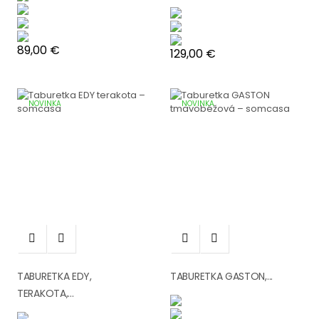
Cena
89,00 €
Cena
129,00 €
NOVINKA
NOVINKA




TABURETKA EDY,
TABURETKA GASTON,...
TERAKOTA,...