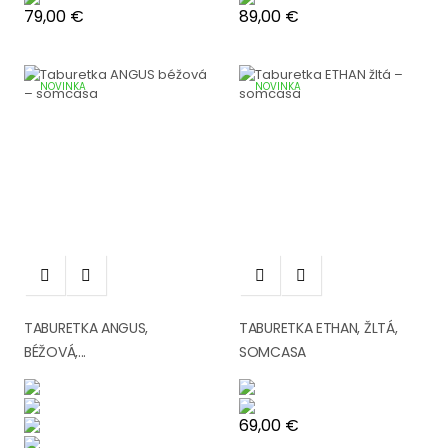
Cena
Cena
79,00 €
89,00 €
NOVINKA
NOVINKA




TABURETKA ANGUS,
TABURETKA ETHAN, ŽLTÁ,
BÉŽOVÁ,...
SOMCASA
Cena
69,00 €