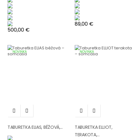
Cena
89,00 €
Cena
500,00 €
NOVINKA
NOVINKA




TABURETKA ELIAS, BÉŽOVÁ,...
TABURETKA ELLIOT,
TERAKOTA,...