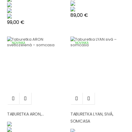
Cena
89,00 €
Cena
99,00 €
NOVINKA
NOVINKA




TABURETKA ARON,...
TABURETKA LYAN, SIVÁ,
SOMCASA