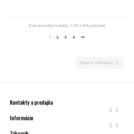
Zobrazené produkty: 1-50 z 169 položiek
1
2
3
4
Späť k záhlaviu

Kontakty a predajňa


Informácie


Zákazník