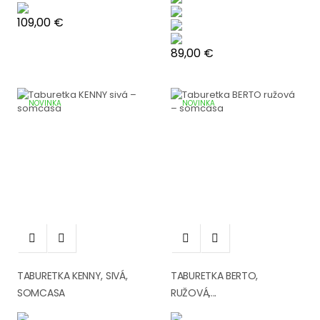
Cena
109,00 €
Cena
89,00 €
NOVINKA
NOVINKA




TABURETKA KENNY, SIVÁ,
TABURETKA BERTO,
SOMCASA
RUŽOVÁ,...