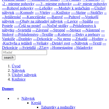
-2 - miestne pohovky
----3 - miestne pohovky
----4+ mieste pohovky
----Rohové pohovky
----Leňošky
----Moduly k sedačkám
---Úložný
nábytok
----Komody
----Vitríny
----Knižnice
----Skrine
---Stoličky
--
--Jedálenské
----Kancelárske
----Barové
----Pultové
---Vonkajší
nábytok
----Obaly na záhradný nábytok
---Lavice
---Spálňa
----
Postele
----Čelá na posteľ
----Nočné stolíky
---Príslušenstvo k
nábytku
--Svietidlá
---Závesné
---Stropné
---Stojace
---Nástenné
---
Stolové
---Príslušenstvo
--Textílie
---Koberce
---Deky a prehozy
---
Vankúše
--Doplnky
---Dekorácie
---Na stenu
---Zrkadlá
---Hodiny
--
-Kuchyňa a jedáleň
---Vešiaky
--Detský svet
---Nábytok
---Textil
---
Dekorácie
---Svietidlá
--Zľavy
--Homestaging
--Skladovky
search
Úvod
Nábytok
Úložný nábytok
Knižnice
Domov
Nábytok
Kreslá
Taburetky a podnožky