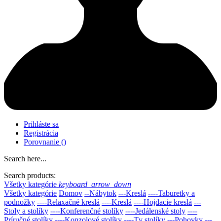
Prihláste sa
Registrácia
Porovnanie
(
)
Search here...
Search products:
Všetky kategórie
keyboard_arrow_down
Všetky kategórie
Domov
--Nábytok
---Kreslá
----Taburetky a
podnožky
----Relaxačné kreslá
----Kreslá
----Hojdacie kreslá
---
Stoly a stolíky
----Konferenčné stolíky
----Jedálenské stoly
----
Príručné stolíky
----Konzolové stolíky
----Tv stolíky
---Pohovky
---