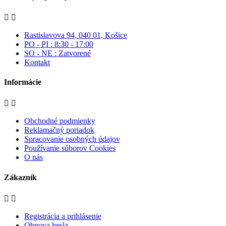


Rastislavova 94, 040 01, Košice
PO - PI : 8:30 - 17:00
SO - NE : Zatvorené
Kontakt
Informácie


Obchodné podmienky
Reklamačný poriadok
Spracovanie osobných údajov
Používanie súborov Cookies
O nás
Zákazník


Registrácia a prihlásenie
Obnova hesla