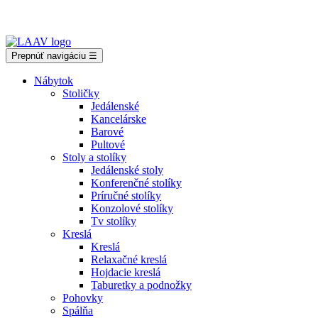
Showroom Košice - Rastislavova 94
Prepnúť navigáciu
☰
Nábytok
Stoličky
Jedálenské
Kancelárske
Barové
Pultové
Stoly a stolíky
Jedálenské stoly
Konferenčné stolíky
Príručné stolíky
Konzolové stolíky
Tv stolíky
Kreslá
Kreslá
Relaxačné kreslá
Hojdacie kreslá
Taburetky a podnožky
Pohovky
Spálňa