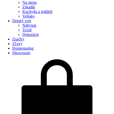
Na stenu
Zrkadlá
Kuchyňa a jedáleň
Vešiaky
Detský svet
Nábytok
Textil
Dekorácie
Značky
Zľavy
Homestaging
Showroom