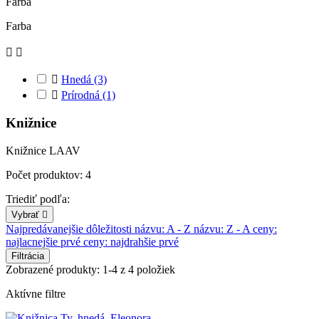
Farba
Farba



Hnedá
(3)

Prírodná
(1)
Knižnice
Knižnice LAAV
Počet produktov: 4
Triediť podľa:
Vybrať

Najpredávanejšie
dôležitosti
názvu: A - Z
názvu: Z - A
ceny:
najlacnejšie prvé
ceny: najdrahšie prvé
Filtrácia
Zobrazené produkty: 1-4 z 4 položiek
Aktívne filtre