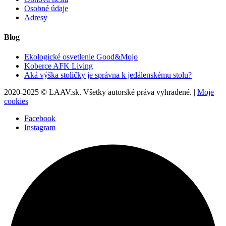
Osobné údaje
Adresy
Blog
Ekologické osvetlenie Good&Mojo
Koberce AFK Living
Aká výška stoličky je správna k jedálenskému stolu?
2020-2025 © LAAV.sk. Všetky autorské práva vyhradené. |
Moje
cookies
Facebook
Instagram