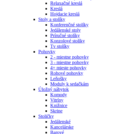
Relaxačné kreslá
Kreslá
Hojdacie kreslá
Stoly a stolíky
Konferenčné stolíky
Jedálenské stoly
Príručné stolíky
Konzolové stolíky
Tv stolíky
Pohovky
2 - miestne pohovky
3 - miestne pohovky
4+ mieste pohovky
Rohové pohovky
Leňošky
Moduly k sedačkám
Úložný nábytok
Komody
Vitríny
Knižnice
Skrine
Stoličky
Jedálenské
Kancelárske
Barové