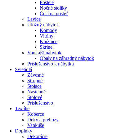
Postele
Nočné stolíky
Čelá na posteľ
Lavice
Úložný nábytok
Komody
Vitríny
Knižnice
Skrine
Vonkajší nábytok
Obaly na záhradný nábytok
Príslušenstvo k nábytku
Svietidlá
Závesné
Stropné
Stojace
Nástenné
Stolové
Príslušenstvo
Textílie
Koberce
Deky a prehozy
Vankúše
Doplnky
Dekorácie