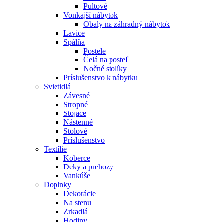
Pultové
Vonkajší nábytok
Obaly na záhradný nábytok
Lavice
Spálňa
Postele
Čelá na posteľ
Nočné stolíky
Príslušenstvo k nábytku
Svietidlá
Závesné
Stropné
Stojace
Nástenné
Stolové
Príslušenstvo
Textílie
Koberce
Deky a prehozy
Vankúše
Doplnky
Dekorácie
Na stenu
Zrkadlá
Hodiny