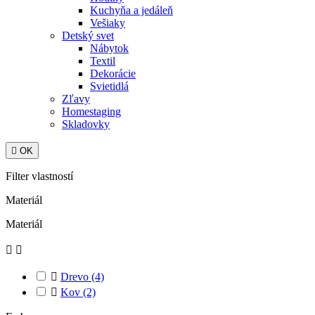
Kuchyňa a jedáleň
Vešiaky
Detský svet
Nábytok
Textil
Dekorácie
Svietidlá
Zľavy
Homestaging
Skladovky

OK
Filter vlastností
Materiál
Materiál



Drevo
(4)

Kov
(2)