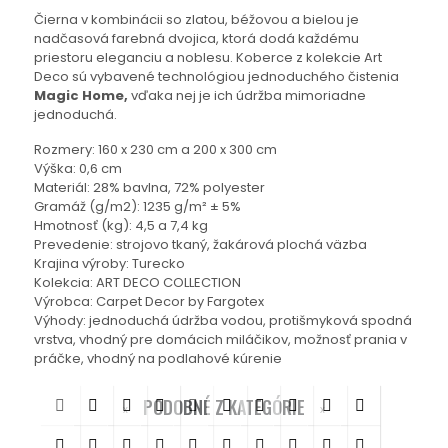
Čierna v kombinácii so zlatou, béžovou a bielou je
nadčasová farebná dvojica, ktorá dodá každému
priestoru eleganciu a noblesu. Koberce z kolekcie Art
Deco sú vybavené technológiou jednoduchého čistenia
Magic Home,
vďaka nej je ich údržba mimoriadne
jednoduchá.
Rozmery: 160 x 230 cm a 200 x 300 cm
Výška: 0,6 cm
Materiál: 28% bavlna, 72% polyester
Gramáž (g/m2): 1235 g/m² ± 5%
Hmotnosť (kg): 4,5 a 7,4 kg
Prevedenie: strojovo tkaný, žakárová plochá väzba
Krajina výroby: Turecko
Kolekcia: ART DECO COLLECTION
Výrobca: Carpet Decor by Fargotex
Výhody: jednoduchá údržba vodou, protišmyková spodná
vrstva, vhodný pre domácich miláčikov, možnosť prania v
práčke, vhodný na podlahové kúrenie
PODOBNÉ Z KATEGÓRIE



















