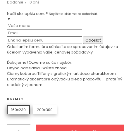
Dodanie 7-10 dní
Našli ste lepšiu cenu?
Napíšte a skúsme sa dohodnúť.
▼
Odoslať
Odoslaním formulára súhlasíte so spracovaním údajov za
účelom vybavenia vašej cenovej požiadavky.
Ďakujeme! Ozveme sa čo najskôr.
Chyba odoslania. Skúste znova.
Čierny koberec Tiffany s grafickým art deco charakterom.
Dramatický akcent pre obývačku alebo pracovňu – prateľný
a odolný v jednom.
ROZMER
160x230
200x300