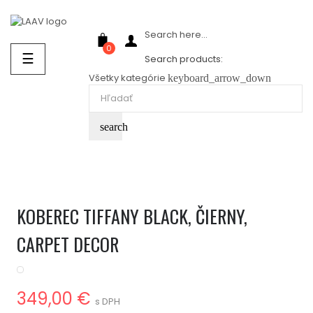
Showroom Košice - Rastislavova 94
Search here...
0
Prepnúť
☰
Search products:
navigáciu
Všetky kategórie
keyboard_arrow_down
search
KOBEREC TIFFANY BLACK, ČIERNY,
CARPET DECOR
349,00 €
s DPH