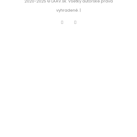
2020-2025 © LAAV.sk. Všetky autorské práva
vyhradené. |
Facebook
Instagram