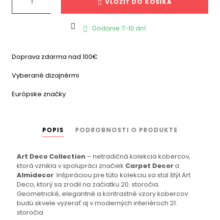
VLOŽIŤ DO KOŠÍKA

Dodanie 7-10 dní

Doprava zdarma nad 100€
Vyberané dizajnérmi
Európske značky
POPIS
PODROBNOSTI O PRODUKTE
Art Deco Collection
– netradičná kolekcia kobercov,
ktorá vznikla v spolupráci značiek
Carpet Decor
a
Almidecor
. Inšpiráciou pre túto kolekciu sa stal štýl Art
Deco, ktorý sa zrodil na začiatku 20. storočia.
Geometrické, elegantné a kontrastné vzory kobercov
budú skvele vyzerať aj v moderných interiéroch 21.
storočia.