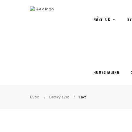
Showroom Košice - Rastislavova 94
NÁBYTOK
SV
HOMESTAGING
Úvod
Detský svet
Textil