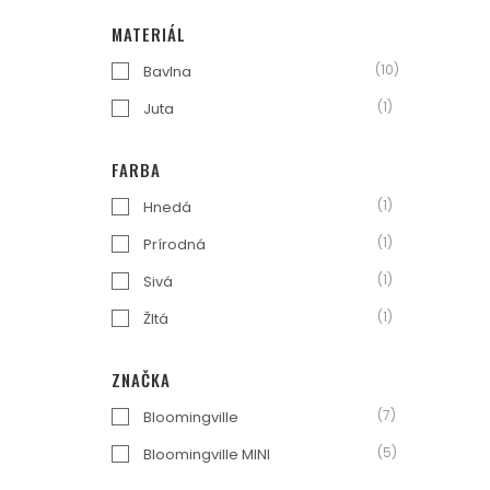
MATERIÁL
(10)
Bavlna
(1)
Juta
FARBA
(1)
Hnedá
(1)
Prírodná
(1)
Sivá
(1)
Žltá
ZNAČKA
(7)
Bloomingville
(5)
Bloomingville MINI