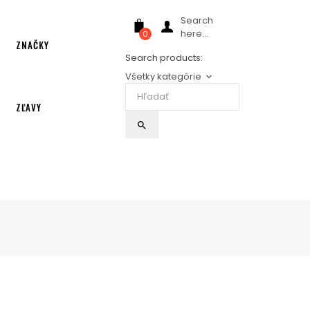
Search
here...
0
ZNAČKY
Search products:
Všetky kategórie
keyboard_arrow_down
ZĽAVY
search