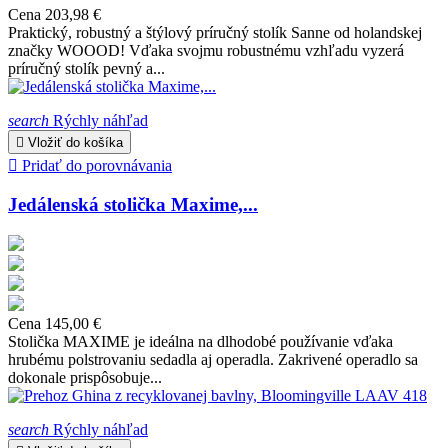
Cena
203,98 €
Praktický, robustný a štýlový príručný stolík Sanne od holandskej
značky WOOOD! Vďaka svojmu robustnému vzhľadu vyzerá
príručný stolík pevný a...
search
Rýchly náhľad

Vložiť do košíka

Pridať do porovnávania
Jedálenská stolička Maxime,...
Cena
145,00 €
Stolička MAXIME je ideálna na dlhodobé používanie vďaka
hrubému polstrovaniu sedadla aj operadla. Zakrivené operadlo sa
dokonale prispôsobuje...
search
Rýchly náhľad