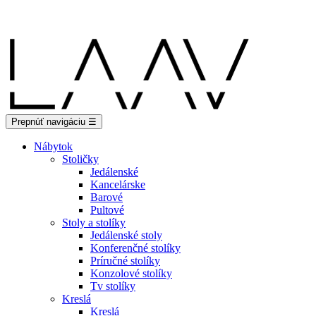
Showroom Košice - Rastislavova 94
Prepnúť navigáciu
☰
Nábytok
Stoličky
Jedálenské
Kancelárske
Barové
Pultové
Stoly a stolíky
Jedálenské stoly
Konferenčné stolíky
Príručné stolíky
Konzolové stolíky
Tv stolíky
Kreslá
Kreslá