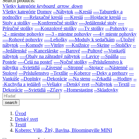
Search products:
Všetky kategórie
keyboard_arrow_down
Všetky kategórie
Domov
--Nábytok
---Kreslá
----Taburetky a
podnožky
----Relaxačné kreslá
----Kreslá
----Hojdacie kreslá
---
Stoly a stolíky
----Konferenčné stolíky
----Jedálenské stoly
----
Príručné stolíky
----Konzolové stolíky
----Tv stolíky
---Pohovky
---
-2 - miestne pohovky
----3 - miestne pohovky
----4+ mieste pohovky
----Rohové pohovky
----Leňošky
----Moduly k sedačkám
---Úložný
nábytok
----Komody
----Vitríny
----Knižnice
----Skrine
---Stoličky
--
--Jedálenské
----Kancelárske
----Barové
----Pultové
---Vonkajší
nábytok
----Obaly na záhradný nábytok
---Lavice
---Spálňa
----
Postele
----Čelá na posteľ
----Nočné stolíky
---Príslušenstvo k
nábytku
--Svietidlá
---Závesné
---Stropné
---Stojace
---Nástenné
---
Stolové
---Príslušenstvo
--Textílie
---Koberce
---Deky a prehozy
---
Vankúše
--Doplnky
---Dekorácie
---Na stenu
---Zrkadlá
---Hodiny
--
-Kuchyňa a jedáleň
---Vešiaky
--Detský svet
---Nábytok
---Textil
---
Dekorácie
---Svietidlá
--Zľavy
--Homestaging
--Skladovky
search
Úvod
Detský svet
Textil
Koberec Ville, Žltý, Bavlna, Bloomingville MINI