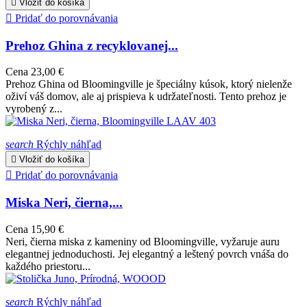

Vložiť do košíka

Pridať do porovnávania
Prehoz Ghina z recyklovanej...
Cena
23,00 €
Prehoz Ghina od Bloomingville je špeciálny kúsok, ktorý nielenže
oživí váš domov, ale aj prispieva k udržateľnosti. Tento prehoz je
vyrobený z...
search
Rýchly náhľad

Vložiť do košíka

Pridať do porovnávania
Miska Neri, čierna,...
Cena
15,90 €
Neri, čierna miska z kameniny od Bloomingville, vyžaruje auru
elegantnej jednoduchosti. Jej elegantný a leštený povrch vnáša do
každého priestoru...
search
Rýchly náhľad