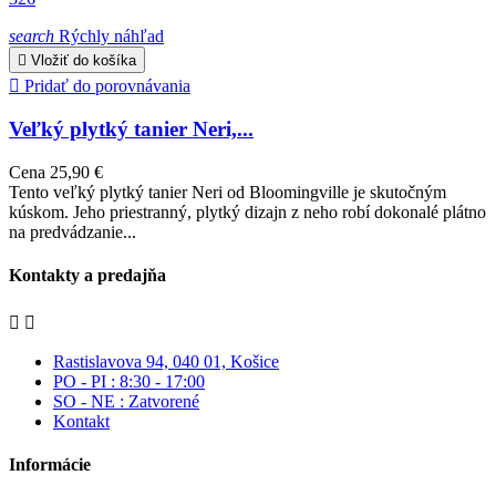
search
Rýchly náhľad

Vložiť do košíka

Pridať do porovnávania
Veľký plytký tanier Neri,...
Cena
25,90 €
Tento veľký plytký tanier Neri od Bloomingville je skutočným
kúskom. Jeho priestranný, plytký dizajn z neho robí dokonalé plátno
na predvádzanie...
Kontakty a predajňa


Rastislavova 94, 040 01, Košice
PO - PI : 8:30 - 17:00
SO - NE : Zatvorené
Kontakt
Informácie