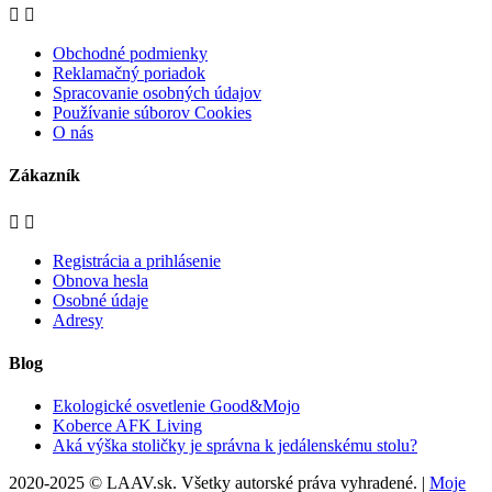


Obchodné podmienky
Reklamačný poriadok
Spracovanie osobných údajov
Používanie súborov Cookies
O nás
Zákazník


Registrácia a prihlásenie
Obnova hesla
Osobné údaje
Adresy
Blog
Ekologické osvetlenie Good&Mojo
Koberce AFK Living
Aká výška stoličky je správna k jedálenskému stolu?
2020-2025 © LAAV.sk. Všetky autorské práva vyhradené. |
Moje