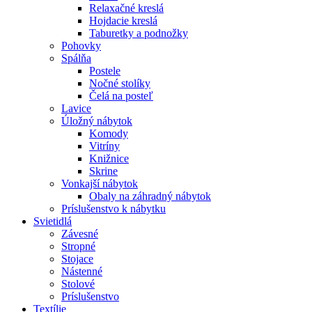
Relaxačné kreslá
Hojdacie kreslá
Taburetky a podnožky
Pohovky
Spálňa
Postele
Nočné stolíky
Čelá na posteľ
Lavice
Úložný nábytok
Komody
Vitríny
Knižnice
Skrine
Vonkajší nábytok
Obaly na záhradný nábytok
Príslušenstvo k nábytku
Svietidlá
Závesné
Stropné
Stojace
Nástenné
Stolové
Príslušenstvo
Textílie