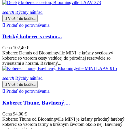
search
Rýchly náhľad

Vložiť do košíka

Pridať do porovnávania
Detský koberec s cestou...
Cena
102,40 €
Koberec Dennis od Bloomingville MINI je krásny svetlosivý
koberec so vzorom cesty vedúcej do prírodnej rezervácie so
zvieratami a horami. Bavlnený...
search
Rýchly náhľad

Vložiť do košíka

Pridať do porovnávania
Koberec Thune, Bavlnený,...
Cena
94,00 €
Koberec Thune od Bloomingville MINI je krásny prírodný farebný
koberec so vzorom farmy a krásnym životom okolo nej. Bavlnený