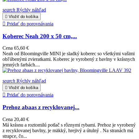
search
Rýchly náhľad

Vložiť do košíka

Pridať do porovnávania
Koberec Neah 200 x 50 cm,...
Cena
65,60 €
Neah od Bloomingville MINI je sladký koberec so všetkými vašimi
obľúbenými zvieratkami. Koberec je vyrobený z bavlny v krásnych
jemných farbách....
search
Rýchly náhľad

Vložiť do košíka

Pridať do porovnávania
Prehoz abaas z recyklovanej...
Cena
20,40 €
Má krásnu a roztomilú potlač s rôznymi rybami. Prehoz je vyrobený
z recyklovanej bavlny, je mäkký, hrejivý a útulný . Na stranách má
strapce, čo...