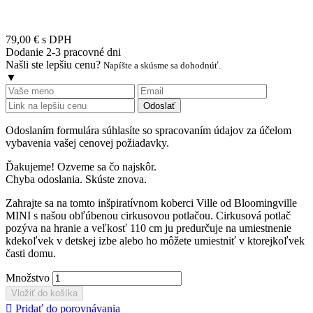
79,00 €
s DPH
Dodanie 2-3 pracovné dni
Našli ste lepšiu cenu?
Napíšte a skúsme sa dohodnúť.
▼
Odoslať
Odoslaním formulára súhlasíte so spracovaním údajov za účelom
vybavenia vašej cenovej požiadavky.
Ďakujeme! Ozveme sa čo najskôr.
Chyba odoslania. Skúste znova.
Zahrajte sa na tomto inšpiratívnom koberci Ville od Bloomingville
MINI s našou obľúbenou cirkusovou potlačou. Cirkusová potlač
pozýva na hranie a veľkosť 110 cm ju predurčuje na umiestnenie
kdekoľvek v detskej izbe alebo ho môžete umiestniť v ktorejkoľvek
časti domu.
Množstvo
Vložiť do košíka

Pridať do porovnávania