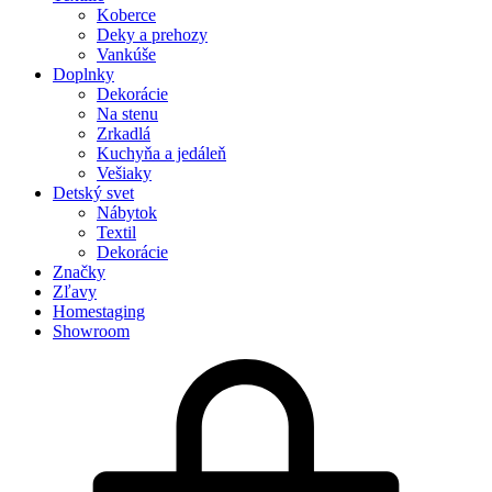
Koberce
Deky a prehozy
Vankúše
Doplnky
Dekorácie
Na stenu
Zrkadlá
Kuchyňa a jedáleň
Vešiaky
Detský svet
Nábytok
Textil
Dekorácie
Značky
Zľavy
Homestaging
Showroom