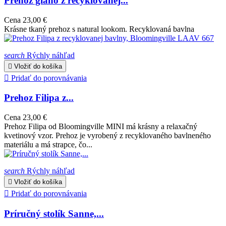
Prehoz giano z recyklovanej...
Cena
23,00 €
Krásne tkaný prehoz s natural lookom. Recyklovaná bavlna
search
Rýchly náhľad

Vložiť do košíka

Pridať do porovnávania
Prehoz Filipa z...
Cena
23,00 €
Prehoz Filipa od Bloomingville MINI má krásny a relaxačný
kvetinový vzor. Prehoz je vyrobený z recyklovaného bavlneného
materiálu a má strapce, čo...
search
Rýchly náhľad

Vložiť do košíka

Pridať do porovnávania
Príručný stolík Sanne,...