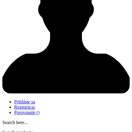
Prihláste sa
Registrácia
Porovnanie
(
)
Search here...