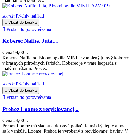
materiál robí koberec...
search
Rýchly náhľad

Vložiť do košíka

Pridať do porovnávania
Koberec Naffie, Juta,...
Cena
94,00 €
Koberec Naffie od Bloomingville MINI je zaoblený jutový koberec
v krásnych prírodných farbách. Koberec je v tvare leoparda s
malými uškami. Proste...
search
Rýchly náhľad

Vložiť do košíka

Pridať do porovnávania
Prehoz Loome z recyklovanej...
Cena
23,00 €
Prehoz Loome má sladkú cirkusovú potlač. Je mäkký, teplý a hodí
sa k vankúšu Loome. Prehoz je vyrobený z recyklovanej bavlny. V