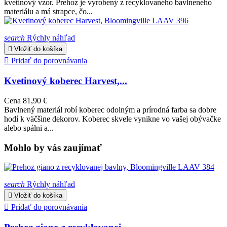
kvetinový vzor. Prehoz je vyrobený z recyklovaného bavlneného
materiálu a má strapce, čo...
search
Rýchly náhľad

Vložiť do košíka

Pridať do porovnávania
Kvetinový koberec Harvest,...
Cena
81,90 €
Bavlnený materiál robí koberec odolným a prírodná farba sa dobre
hodí k väčšine dekorov. Koberec skvele vynikne vo vašej obývačke
alebo spálni a...
Mohlo by vás zaujímať
search
Rýchly náhľad

Vložiť do košíka

Pridať do porovnávania