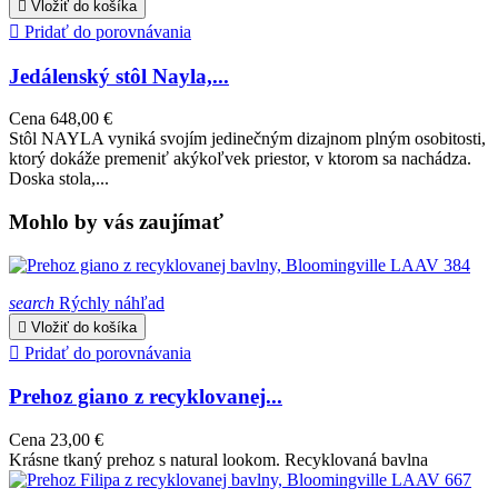

Vložiť do košíka

Pridať do porovnávania
Jedálenský stôl Nayla,...
Cena
648,00 €
Stôl NAYLA vyniká svojím jedinečným dizajnom plným osobitosti,
ktorý dokáže premeniť akýkoľvek priestor, v ktorom sa nachádza.
Doska stola,...
Mohlo by vás zaujímať
search
Rýchly náhľad

Vložiť do košíka

Pridať do porovnávania
Prehoz giano z recyklovanej...
Cena
23,00 €
Krásne tkaný prehoz s natural lookom. Recyklovaná bavlna