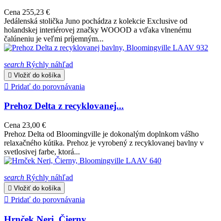
Cena
255,23 €
Jedálenská stolička Juno pochádza z kolekcie Exclusive od
holandskej interiérovej značky WOOOD a vďaka vlnenému
čalúneniu je veľmi príjemným...
search
Rýchly náhľad

Vložiť do košíka

Pridať do porovnávania
Prehoz Delta z recyklovanej...
Cena
23,00 €
Prehoz Delta od Bloomingville je dokonalým doplnkom vášho
relaxačného kútika. Prehoz je vyrobený z recyklovanej bavlny v
svetlosivej farbe, ktorá...
search
Rýchly náhľad

Vložiť do košíka

Pridať do porovnávania
Hrnček Neri, Čierny,...