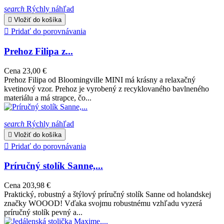
search
Rýchly náhľad

Vložiť do košíka

Pridať do porovnávania
Prehoz Filipa z...
Cena
23,00 €
Prehoz Filipa od Bloomingville MINI má krásny a relaxačný
kvetinový vzor. Prehoz je vyrobený z recyklovaného bavlneného
materiálu a má strapce, čo...
search
Rýchly náhľad

Vložiť do košíka

Pridať do porovnávania
Príručný stolík Sanne,...
Cena
203,98 €
Praktický, robustný a štýlový príručný stolík Sanne od holandskej
značky WOOOD! Vďaka svojmu robustnému vzhľadu vyzerá
príručný stolík pevný a...