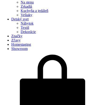
Na stenu
Zrkadlá
Kuchyňa a jedáleň
Vešiaky
Detský svet
Nábytok
Textil
Dekorácie
Značky
Zľavy
Homestaging
Showroom