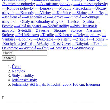
-2 - miestne pohovky
----3 - miestne pohovky
----4+ mieste pohovky
----Rohové pohovky
----Leňošky
----Moduly k sedačkám
---Úložný
nábytok
----Komody
----Vitríny
----Knižnice
----Skrine
---Stoličky
--
--Jedálenské
----Kancelárske
----Barové
----Pultové
---Vonkajší
nábytok
----Obaly na záhradný nábytok
---Lavice
---Spálňa
----
Postele
----Čelá na posteľ
----Nočné stolíky
---Príslušenstvo k
nábytku
--Svietidlá
---Závesné
---Stropné
---Stojace
---Nástenné
---
Stolové
---Príslušenstvo
--Textílie
---Koberce
---Deky a prehozy
---
Vankúše
--Doplnky
---Dekorácie
---Na stenu
---Zrkadlá
---Hodiny
--
-Kuchyňa a jedáleň
---Vešiaky
--Detský svet
---Nábytok
---Textil
---
Dekorácie
---Svietidlá
--Zľavy
--Homestaging
--Skladovky
search
Úvod
Nábytok
Stoly a stolíky
Jedálenské stoly
Jedálenský stôl Elijah, Prírodný, 260 x 100 cm, Eleonora
