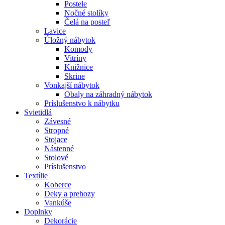
Postele
Nočné stolíky
Čelá na posteľ
Lavice
Úložný nábytok
Komody
Vitríny
Knižnice
Skrine
Vonkajší nábytok
Obaly na záhradný nábytok
Príslušenstvo k nábytku
Svietidlá
Závesné
Stropné
Stojace
Nástenné
Stolové
Príslušenstvo
Textílie
Koberce
Deky a prehozy
Vankúše
Doplnky
Dekorácie