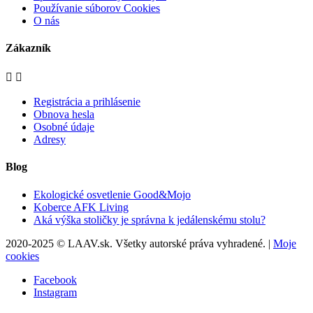
Používanie súborov Cookies
O nás
Zákazník


Registrácia a prihlásenie
Obnova hesla
Osobné údaje
Adresy
Blog
Ekologické osvetlenie Good&Mojo
Koberce AFK Living
Aká výška stoličky je správna k jedálenskému stolu?
2020-2025 © LAAV.sk. Všetky autorské práva vyhradené. |
Moje
cookies
Facebook
Instagram