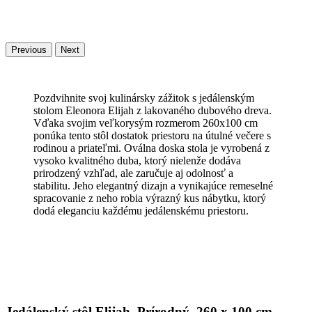
Previous
Next
Pozdvihnite svoj kulinársky zážitok s jedálenským
stolom Eleonora Elijah z lakovaného dubového dreva.
Vďaka svojim veľkorysým rozmerom 260x100 cm
ponúka tento stôl dostatok priestoru na útulné večere s
rodinou a priateľmi. Oválna doska stola je vyrobená z
vysoko kvalitného duba, ktorý nielenže dodáva
prirodzený vzhľad, ale zaručuje aj odolnosť a
stabilitu. Jeho elegantný dizajn a vynikajúce remeselné
spracovanie z neho robia výrazný kus nábytku, ktorý
dodá eleganciu každému jedálenskému priestoru.
Jedálenský stôl Elijah, Prírodný, 260 x 100 cm,