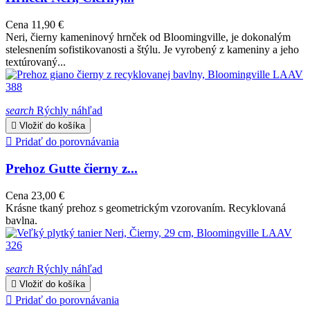
Cena
11,90 €
Neri, čierny kameninový hrnček od Bloomingville, je dokonalým
stelesnením sofistikovanosti a štýlu. Je vyrobený z kameniny a jeho
textúrovaný...
search
Rýchly náhľad

Vložiť do košíka

Pridať do porovnávania
Prehoz Gutte čierny z...
Cena
23,00 €
Krásne tkaný prehoz s geometrickým vzorovaním. Recyklovaná
bavlna.
search
Rýchly náhľad

Vložiť do košíka

Pridať do porovnávania