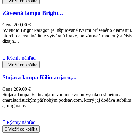

Vložiť do košíka
Závesná lampa Bright...
Cena
209,00 €
Svietidlo Bright Paragon je inšpirované tvarmi brúseného diamantu,
ktorého elegantné línie vytvárajú hravý, no zároveň moderný a čistý
dizajn....

Rýchly náhľad

Vložiť do košíka
Stojaca lampa Kilimanjaro,...
Cena
289,00 €
Stojaca lampa Kilimanjaro zaujme svojou vysokou siluetou a
charakteristickým päťnohým podstavcom, ktorý jej dodáva stabilitu
aj originálny...

Rýchly náhľad

Vložiť do košíka