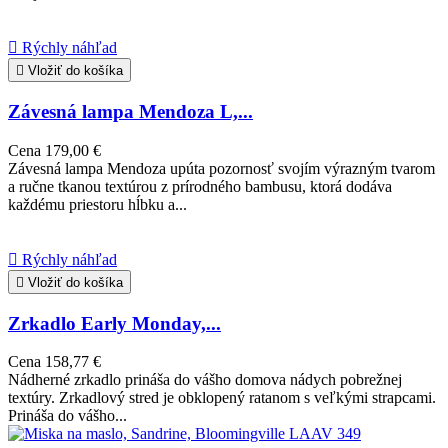

Rýchly náhľad

Vložiť do košíka
Závesná lampa Mendoza L,...
Cena
179,00 €
Závesná lampa Mendoza upúta pozornosť svojím výrazným tvarom
a ručne tkanou textúrou z prírodného bambusu, ktorá dodáva
každému priestoru hĺbku a...

Rýchly náhľad

Vložiť do košíka
Zrkadlo Early Monday,...
Cena
158,77 €
Nádherné zrkadlo prináša do vášho domova nádych pobrežnej
textúry. Zrkadlový stred je obklopený ratanom s veľkými strapcami.
Prináša do vášho...