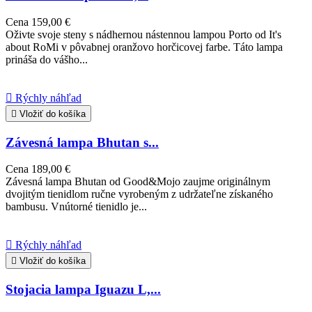
Cena
159,00 €
Oživte svoje steny s nádhernou nástennou lampou Porto od It's
about RoMi v pôvabnej oranžovo horčicovej farbe. Táto lampa
prináša do vášho...

Rýchly náhľad

Vložiť do košíka
Závesná lampa Bhutan s...
Cena
189,00 €
Závesná lampa Bhutan od Good&Mojo zaujme originálnym
dvojitým tienidlom ručne vyrobeným z udržateľne získaného
bambusu. Vnútorné tienidlo je...

Rýchly náhľad

Vložiť do košíka
Stojacia lampa Iguazu L,...