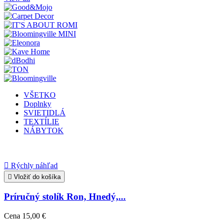
VŠETKO
Doplnky
SVIETIDLÁ
TEXTÍLIE
NÁBYTOK

Rýchly náhľad

Vložiť do košíka
Príručný stolík Ron, Hnedý,...
Cena
15,00 €