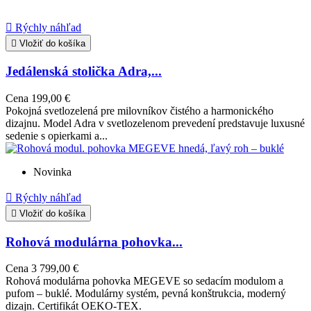

Rýchly náhľad

Vložiť do košíka
Jedálenská stolička Adra,...
Cena
199,00 €
Pokojná svetlozelená pre milovníkov čistého a harmonického
dizajnu. Model Adra v svetlozelenom prevedení predstavuje luxusné
sedenie s opierkami a...
Novinka

Rýchly náhľad

Vložiť do košíka
Rohová modulárna pohovka...
Cena
3 799,00 €
Rohová modulárna pohovka MEGEVE so sedacím modulom a
pufom – buklé. Modulárny systém, pevná konštrukcia, moderný
dizajn. Certifikát OEKO-TEX.