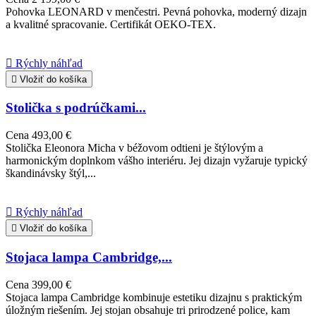
Pohovka LEONARD v menčestri. Pevná pohovka, moderný dizajn
a kvalitné spracovanie. Certifikát OEKO-TEX.

Rýchly náhľad

Vložiť do košíka
Stolička s podrúčkami...
Cena
493,00 €
Stolička Eleonora Micha v béžovom odtieni je štýlovým a
harmonickým doplnkom vášho interiéru. Jej dizajn vyžaruje typický
škandinávsky štýl,...

Rýchly náhľad

Vložiť do košíka
Stojaca lampa Cambridge,...
Cena
399,00 €
Stojaca lampa Cambridge kombinuje estetiku dizajnu s praktickým
úložným riešením. Jej stojan obsahuje tri prirodzené police, kam