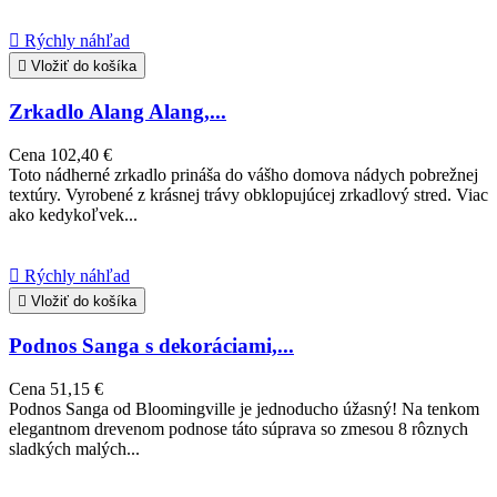

Rýchly náhľad

Vložiť do košíka
Zrkadlo Alang Alang,...
Cena
102,40 €
Toto nádherné zrkadlo prináša do vášho domova nádych pobrežnej
textúry. Vyrobené z krásnej trávy obklopujúcej zrkadlový stred. Viac
ako kedykoľvek...

Rýchly náhľad

Vložiť do košíka
Podnos Sanga s dekoráciami,...
Cena
51,15 €
Podnos Sanga od Bloomingville je jednoducho úžasný! Na tenkom
elegantnom drevenom podnose táto súprava so zmesou 8 rôznych
sladkých malých...