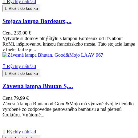

Rýchly náhľad

Vložiť do košíka
Stojaca lampa Bordeaux,...
Cena
239,00 €
Vytvorte si domov plný štýlu s lampou Bordeaux od It's about
RoMi, inšpirovanou krásou francúzskeho mesta. Táto stojacia lampa
v bielej farbe je...

Rýchly náhľad

Vložiť do košíka
Závesná lampa Bhutan S,...
Cena
79,99 €
Závesná lampa Bhutan od Good&Mojo má výrazné dvojité tienidlo
vyrobené zo zodpovedne pestovaného bambusu a má pletenú
štruktúru. Vnútorné...

Rýchly náhľad