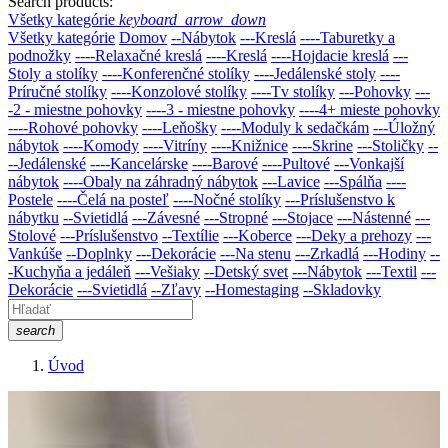
Search products:
Všetky kategórie
keyboard_arrow_down
Všetky kategórie
Domov
--Nábytok
---Kreslá
----Taburetky a
podnožky
----Relaxačné kreslá
----Kreslá
----Hojdacie kreslá
---
Stoly a stolíky
----Konferenčné stolíky
----Jedálenské stoly
----
Príručné stolíky
----Konzolové stolíky
----Tv stolíky
---Pohovky
---
-2 - miestne pohovky
----3 - miestne pohovky
----4+ mieste pohovky
----Rohové pohovky
----Leňošky
----Moduly k sedačkám
---Úložný
nábytok
----Komody
----Vitríny
----Knižnice
----Skrine
---Stoličky
--
--Jedálenské
----Kancelárske
----Barové
----Pultové
---Vonkajší
nábytok
----Obaly na záhradný nábytok
---Lavice
---Spálňa
----
Postele
----Čelá na posteľ
----Nočné stolíky
---Príslušenstvo k
nábytku
--Svietidlá
---Závesné
---Stropné
---Stojace
---Nástenné
---
Stolové
---Príslušenstvo
--Textílie
---Koberce
---Deky a prehozy
---
Vankúše
--Doplnky
---Dekorácie
---Na stenu
---Zrkadlá
---Hodiny
--
-Kuchyňa a jedáleň
---Vešiaky
--Detský svet
---Nábytok
---Textil
---
Dekorácie
---Svietidlá
--Zľavy
--Homestaging
--Skladovky
search
Úvod