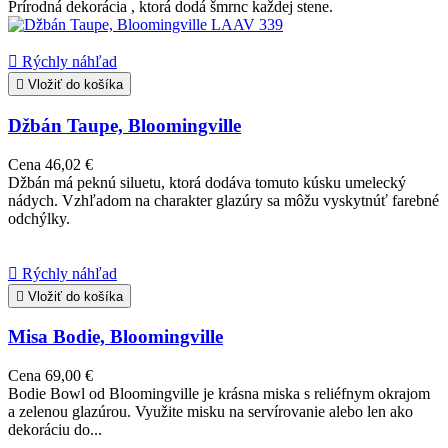
Prírodná dekorácia , ktorá dodá šmrnc každej stene.

Rýchly náhľad

Vložiť do košíka
Džbán Taupe, Bloomingville
Cena
46,02 €
Džbán má peknú siluetu, ktorá dodáva tomuto kúsku umelecký
nádych. Vzhľadom na charakter glazúry sa môžu vyskytnúť farebné
odchýlky.

Rýchly náhľad

Vložiť do košíka
Misa Bodie, Bloomingville
Cena
69,00 €
Bodie Bowl od Bloomingville je krásna miska s reliéfnym okrajom
a zelenou glazúrou. Využite misku na servírovanie alebo len ako
dekoráciu do...