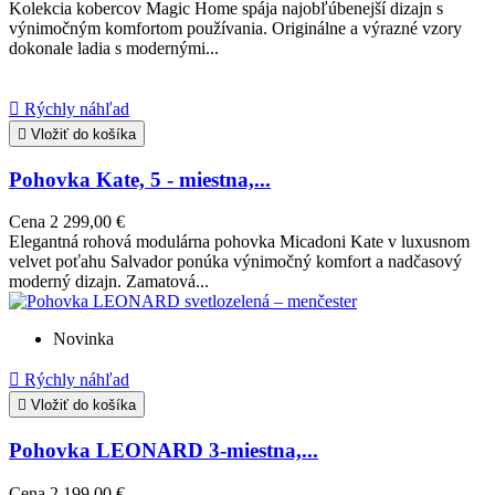
Kolekcia kobercov Magic Home spája najobľúbenejší dizajn s
výnimočným komfortom používania. Originálne a výrazné vzory
dokonale ladia s modernými...

Rýchly náhľad

Vložiť do košíka
Pohovka Kate, 5 - miestna,...
Cena
2 299,00 €
Elegantná rohová modulárna pohovka Micadoni Kate v luxusnom
velvet poťahu Salvador ponúka výnimočný komfort a nadčasový
moderný dizajn. Zamatová...
Novinka

Rýchly náhľad

Vložiť do košíka
Pohovka LEONARD 3-miestna,...
Cena
2 199,00 €