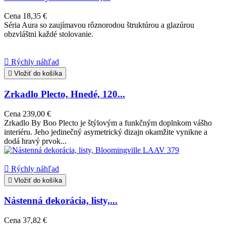
Cena
18,35 €
Séria Aura so zaujímavou rôznorodou štruktúrou a glazúrou
obzvláštni každé stolovanie.

Rýchly náhľad

Vložiť do košíka
Zrkadlo Plecto, Hnedé, 120...
Cena
239,00 €
Zrkadlo By Boo Plecto je štýlovým a funkčným doplnkom vášho
interiéru. Jeho jedinečný asymetrický dizajn okamžite vynikne a
dodá hravý prvok...

Rýchly náhľad

Vložiť do košíka
Nástenná dekorácia, listy,...
Cena
37,82 €