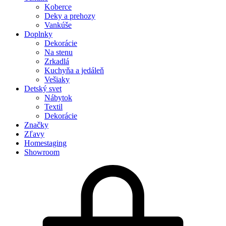
Koberce
Deky a prehozy
Vankúše
Doplnky
Dekorácie
Na stenu
Zrkadlá
Kuchyňa a jedáleň
Vešiaky
Detský svet
Nábytok
Textil
Dekorácie
Značky
Zľavy
Homestaging
Showroom