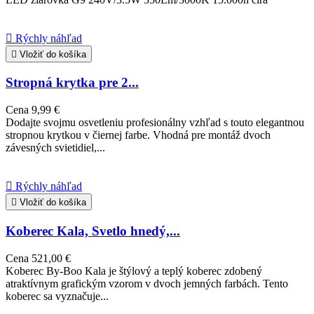

Rýchly náhľad

Vložiť do košíka
Stropná krytka pre 2...
Cena
9,99 €
Dodajte svojmu osvetleniu profesionálny vzhľad s touto elegantnou
stropnou krytkou v čiernej farbe. Vhodná pre montáž dvoch
závesných svietidiel,...

Rýchly náhľad

Vložiť do košíka
Koberec Kala, Svetlo hnedý,...
Cena
521,00 €
Koberec By-Boo Kala je štýlový a teplý koberec zdobený
atraktívnym grafickým vzorom v dvoch jemných farbách. Tento
koberec sa vyznačuje...