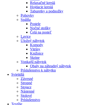
Relaxačné kreslá
Hojdacie kreslá
Taburetky a podnožky
Pohovky
Spálňa
Postele
Nočné stolíky
Čelá na posteľ
Lavice
Úložný nábytok
Komody
Vitríny
Knižnice
Skrine
Vonkajší nábytok
Obaly na záhradný nábytok
Príslušenstvo k nábytku
Svietidlá
Závesné
Stropné
Stojace
Nástenné
Stolové
Príslušenstvo
Textílie