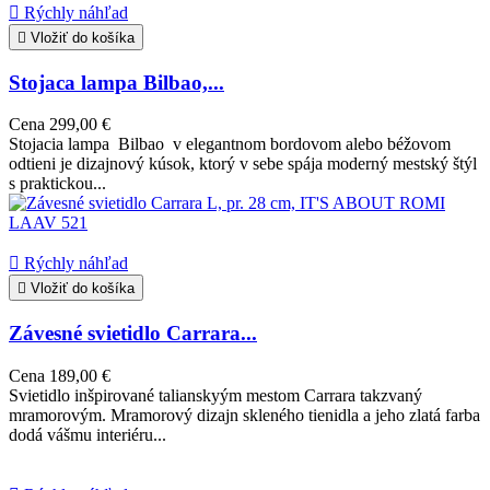

Rýchly náhľad

Vložiť do košíka
Stojaca lampa Bilbao,...
Cena
299,00 €
Stojacia lampa Bilbao v elegantnom bordovom alebo béžovom
odtieni je dizajnový kúsok, ktorý v sebe spája moderný mestský štýl
s praktickou...

Rýchly náhľad

Vložiť do košíka
Závesné svietidlo Carrara...
Cena
189,00 €
Svietidlo inšpirované talianskyým mestom Carrara takzvaný
mramorovým. Mramorový dizajn skleného tienidla a jeho zlatá farba
dodá vášmu interiéru...