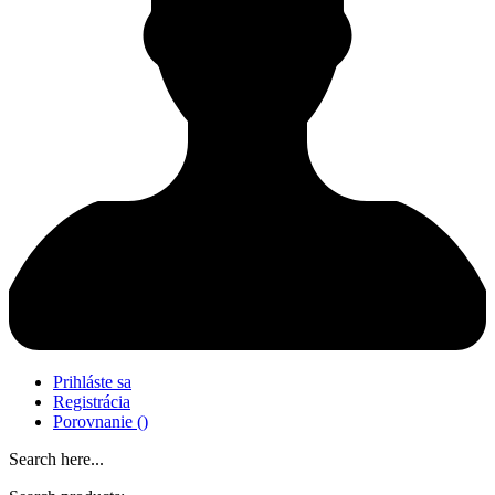
Prihláste sa
Registrácia
Porovnanie
(
)
Search here...