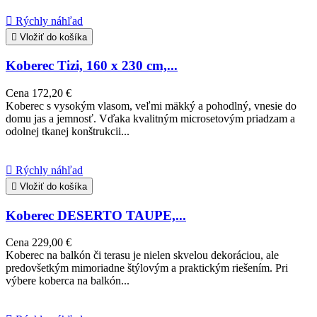

Rýchly náhľad

Vložiť do košíka
Koberec Tizi, 160 x 230 cm,...
Cena
172,20 €
Koberec s vysokým vlasom, veľmi mäkký a pohodlný, vnesie do
domu jas a jemnosť. Vďaka kvalitným microsetovým priadzam a
odolnej tkanej konštrukcii...

Rýchly náhľad

Vložiť do košíka
Koberec DESERTO TAUPE,...
Cena
229,00 €
Koberec na balkón či terasu je nielen skvelou dekoráciou, ale
predovšetkým mimoriadne štýlovým a praktickým riešením. Pri
výbere koberca na balkón...