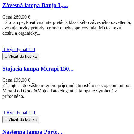
Závesná lampa Banjo L,...
Cena
269,00 €
Táto lampa, kreatívna interpretácia klasického závesného osvetlenia,
evokuje prvky prírody a remeselného spracovania. Má teakovú
dosku a organicky...

Rýchly náhľad

Vložiť do košíka
Stojacia lampa Merapi 150...
Cena
199,00 €
Získajte si do vášho interiéru príjemnú atmosféru so stojacou lampou
Merapi od Good&Mojo. Táto elegantná lampa je vyrobená z
prírodného...

Rýchly náhľad

Vložiť do košíka
Nástenná lampa Porto,...