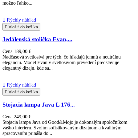
možno ľahko...

Rýchly náhľad

Vložiť do košíka
Jedálenská stolička Evan,...
Cena
189,00 €
Nadčasová svetlosivá pre tých, čo hľadajú jemnú a neutrálnu
eleganciu. Model Evan v svetlosivom prevedení predstavuje
elegantný dizajn, kde sa...

Rýchly náhľad

Vložiť do košíka
Stojacia lampa Java L 176...
Cena
249,00 €
Stojacia lampa Java od Good&Mojo je dokonalým spoločníkom
vášho interiéru. Svojím sofistikovaným dizajnom a kvalitným
spracovaním prináša do...