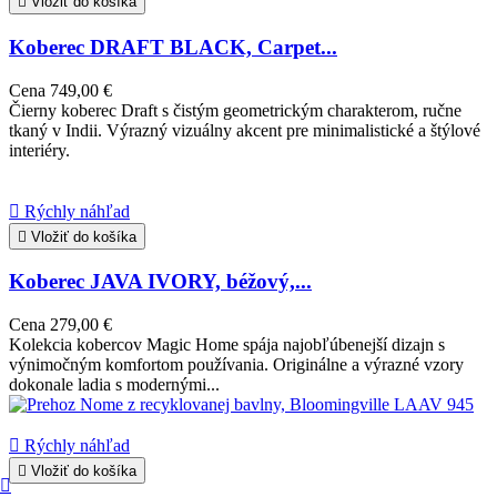

Vložiť do košíka
Koberec DRAFT BLACK, Carpet...
Cena
749,00 €
Čierny koberec Draft s čistým geometrickým charakterom, ručne
tkaný v Indii. Výrazný vizuálny akcent pre minimalistické a štýlové
interiéry.

Rýchly náhľad

Vložiť do košíka
Koberec JAVA IVORY, béžový,...
Cena
279,00 €
Kolekcia kobercov Magic Home spája najobľúbenejší dizajn s
výnimočným komfortom používania. Originálne a výrazné vzory
dokonale ladia s modernými...

Rýchly náhľad

Vložiť do košíka
