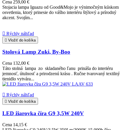
Cena
259,00 €
Stojacia lampa Iguazu od Good&Mojo je výnimočným kúskom
osvetlenia, ktorý prinesie do vášho interiéru štýlový a prírodný
akcent. Svojím...

Rýchly náhľad

Vložiť do košíka
Stolová Lamp Zuki, By-Boo
Cena
132,00 €
Táto stolná lampa zo skladaného ľanu prináša do interiéru
jemnosť, útulnosť a prirodzenú krásu . Ručne tvarovaný textilný
tienidlo vytvára...

Rýchly náhľad

Vložiť do košíka
LED žiarovka číra G9 3,5W 240V
Cena
14,15 €
LED žiarovka G9 240V/3.5W 350Lm/3000K 15.000h číra