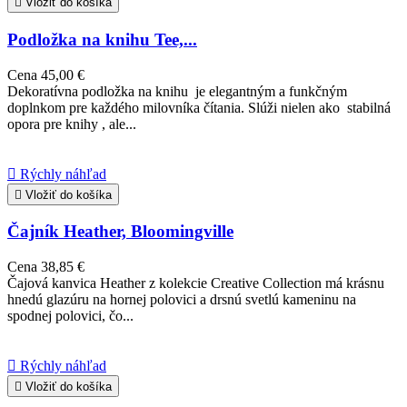

Vložiť do košíka
Podložka na knihu Tee,...
Cena
45,00 €
Dekoratívna podložka na knihu je elegantným a funkčným
doplnkom pre každého milovníka čítania. Slúži nielen ako stabilná
opora pre knihy , ale...

Rýchly náhľad

Vložiť do košíka
Čajník Heather, Bloomingville
Cena
38,85 €
Čajová kanvica Heather z kolekcie Creative Collection má krásnu
hnedú glazúru na hornej polovici a drsnú svetlú kameninu na
spodnej polovici, čo...

Rýchly náhľad

Vložiť do košíka