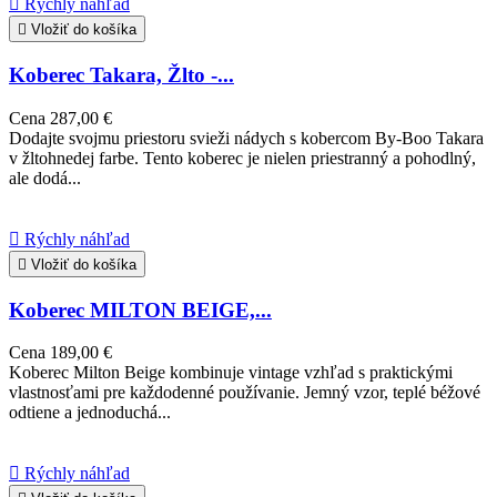

Rýchly náhľad

Vložiť do košíka
Koberec Takara, Žlto -...
Cena
287,00 €
Dodajte svojmu priestoru svieži nádych s kobercom By-Boo Takara
v žltohnedej farbe. Tento koberec je nielen priestranný a pohodlný,
ale dodá...

Rýchly náhľad

Vložiť do košíka
Koberec MILTON BEIGE,...
Cena
189,00 €
Koberec Milton Beige kombinuje vintage vzhľad s praktickými
vlastnosťami pre každodenné používanie. Jemný vzor, teplé béžové
odtiene a jednoduchá...

Rýchly náhľad