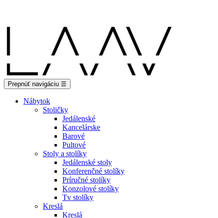
Showroom Košice - Rastislavova 94
Prepnúť navigáciu
☰
Nábytok
Stoličky
Jedálenské
Kancelárske
Barové
Pultové
Stoly a stolíky
Jedálenské stoly
Konferenčné stolíky
Príručné stolíky
Konzolové stolíky
Tv stolíky
Kreslá
Kreslá