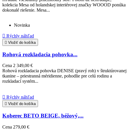
kolekcia Mesa od holandskej interiérovej značky WOOOD ponúka
dokonalé riešenie. Mesa...
Novinka

Rýchly náhľad

Vložiť do košíka
Rohová rozkladacia pohovka...
Cena
2 349,00 €
Rohová rozkladacia pohovka DENISE (pravý roh) v štruktúrovanej
tkanine – priestranná méridienne, pohodlie pre celú rodinu a
rozkladací systém...

Rýchly náhľad

Vložiť do košíka
Koberec BETO BEIGE, béžový,...
Cena
279,00 €