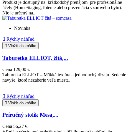
Produkt je dostupný na krátkodobý prenájom pre profesionálne
účely (HomeStaging, fotenie alebo prezentácia vzorového bytu).
Nie je určený na...
Novinka

Rýchly náhľad

Vložiť do košíka
Taburetka ELLIOT, žltá,...
Cena
129,00 €
Taburetka ELLIOT – Mäkká textúra a jednoduchý dizajn. Sedenie
navyše, ktoré nezaberie veľa miesta.

Rýchly náhľad

Vložiť do košíka
Príručný stolík Mesa,...
Cena
56,27 €
Hľadáte všestranný príležitostný stôl? Potom už nehľadajte,