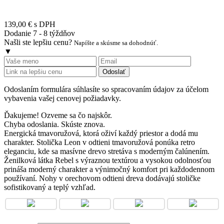
139,00 €
s DPH
Dodanie 7 - 8 týždňov
Našli ste lepšiu cenu?
Napíšte a skúsme sa dohodnúť.
▼
Odoslať
Odoslaním formulára súhlasíte so spracovaním údajov za účelom
vybavenia vašej cenovej požiadavky.
Ďakujeme! Ozveme sa čo najskôr.
Chyba odoslania. Skúste znova.
Energická tmavoružová, ktorá oživí každý priestor a dodá mu
charakter. Stolička Leon v odtieni tmavoružová ponúka retro
eleganciu, kde sa masívne drevo stretáva s moderným čalúnením.
Ženilková látka Rebel s výraznou textúrou a vysokou odolnosťou
prináša moderný charakter a výnimočný komfort pri každodennom
používaní. Nohy v orechovom odtieni dreva dodávajú stoličke
sofistikovaný a teplý vzhľad.