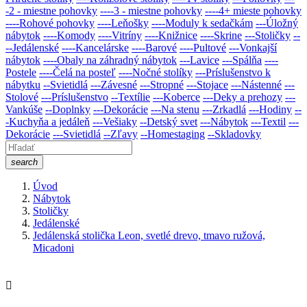
-2 - miestne pohovky
----3 - miestne pohovky
----4+ mieste pohovky
----Rohové pohovky
----Leňošky
----Moduly k sedačkám
---Úložný
nábytok
----Komody
----Vitríny
----Knižnice
----Skrine
---Stoličky
--
--Jedálenské
----Kancelárske
----Barové
----Pultové
---Vonkajší
nábytok
----Obaly na záhradný nábytok
---Lavice
---Spálňa
----
Postele
----Čelá na posteľ
----Nočné stolíky
---Príslušenstvo k
nábytku
--Svietidlá
---Závesné
---Stropné
---Stojace
---Nástenné
---
Stolové
---Príslušenstvo
--Textílie
---Koberce
---Deky a prehozy
---
Vankúše
--Doplnky
---Dekorácie
---Na stenu
---Zrkadlá
---Hodiny
--
-Kuchyňa a jedáleň
---Vešiaky
--Detský svet
---Nábytok
---Textil
---
Dekorácie
---Svietidlá
--Zľavy
--Homestaging
--Skladovky
search
Úvod
Nábytok
Stoličky
Jedálenské
Jedálenská stolička Leon, svetlé drevo, tmavo ružová,
Micadoni
