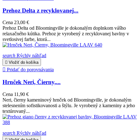
Prehoz Delta z recyklovanej...
Cena
23,00 €
Prehoz Delta od Bloomingville je dokonalým doplnkom vášho
relaxačného kútika. Prehoz je vyrobený z recyklovanej bavlny v
svetlosivej farbe, ktorá...
search
Rýchly náhľad

Vložiť do košíka

Pridať do porovnávania
Hrnček Neri, Čierny,...
Cena
11,90 €
Neri, čierny kameninový hrnček od Bloomingville, je dokonalým
stelesnením sofistikovanosti a štýlu. Je vyrobený z kameniny a jeho
textúrovaný...
search
Rýchly náhľad

Vložiť do košíka