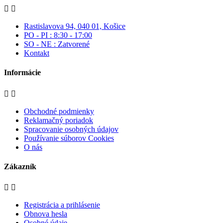


Rastislavova 94, 040 01, Košice
PO - PI : 8:30 - 17:00
SO - NE : Zatvorené
Kontakt
Informácie


Obchodné podmienky
Reklamačný poriadok
Spracovanie osobných údajov
Používanie súborov Cookies
O nás
Zákazník


Registrácia a prihlásenie
Obnova hesla
Osobné údaje