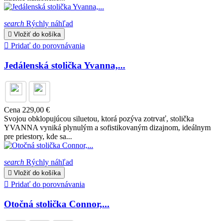
search
Rýchly náhľad

Vložiť do košíka

Pridať do porovnávania
Jedálenská stolička Yvanna,...
Cena
229,00 €
Svojou obklopujúcou siluetou, ktorá pozýva zotrvať, stolička
YVANNA vyniká plynulým a sofistikovaným dizajnom, ideálnym
pre priestory, kde sa...
search
Rýchly náhľad

Vložiť do košíka

Pridať do porovnávania
Otočná stolička Connor,...