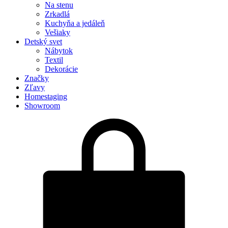
Na stenu
Zrkadlá
Kuchyňa a jedáleň
Vešiaky
Detský svet
Nábytok
Textil
Dekorácie
Značky
Zľavy
Homestaging
Showroom