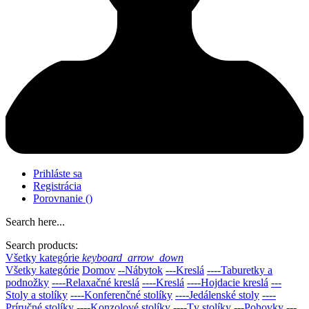
Prihláste sa
Registrácia
Porovnanie
(
)
Search here...
Search products:
Všetky kategórie
keyboard_arrow_down
Všetky kategórie
Domov
--Nábytok
---Kreslá
----Taburetky a
podnožky
----Relaxačné kreslá
----Kreslá
----Hojdacie kreslá
---
Stoly a stolíky
----Konferenčné stolíky
----Jedálenské stoly
----
Príručné stolíky
----Konzolové stolíky
----Tv stolíky
---Pohovky
---