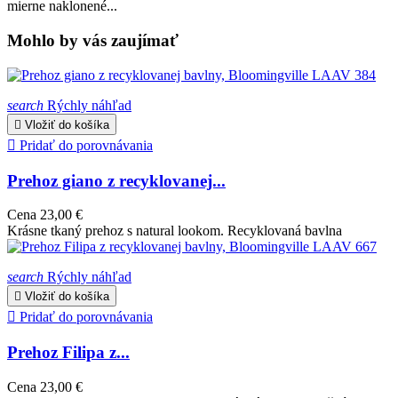
mierne naklonené...
Mohlo by vás zaujímať
search
Rýchly náhľad

Vložiť do košíka

Pridať do porovnávania
Prehoz giano z recyklovanej...
Cena
23,00 €
Krásne tkaný prehoz s natural lookom. Recyklovaná bavlna
search
Rýchly náhľad

Vložiť do košíka

Pridať do porovnávania
Prehoz Filipa z...
Cena
23,00 €