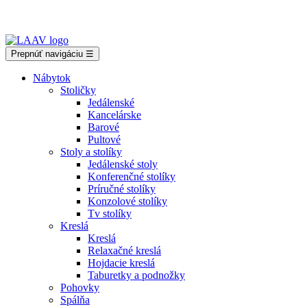
Showroom Košice - Rastislavova 94
Prepnúť navigáciu
☰
Nábytok
Stoličky
Jedálenské
Kancelárske
Barové
Pultové
Stoly a stolíky
Jedálenské stoly
Konferenčné stolíky
Príručné stolíky
Konzolové stolíky
Tv stolíky
Kreslá
Kreslá
Relaxačné kreslá
Hojdacie kreslá
Taburetky a podnožky
Pohovky
Spálňa