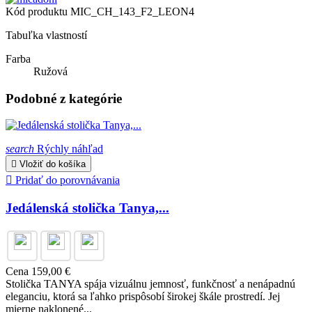
Kód produktu
MIC_CH_143_F2_LEON4
Tabuľka vlastností
Farba
Ružová
Podobné z kategórie
search
Rýchly náhľad

Vložiť do košíka

Pridať do porovnávania
Jedálenská stolička Tanya,...
Cena
159,00 €
Stolička TANYA spája vizuálnu jemnosť, funkčnosť a nenápadnú
eleganciu, ktorá sa ľahko prispôsobí širokej škále prostredí. Jej
mierne naklonené...