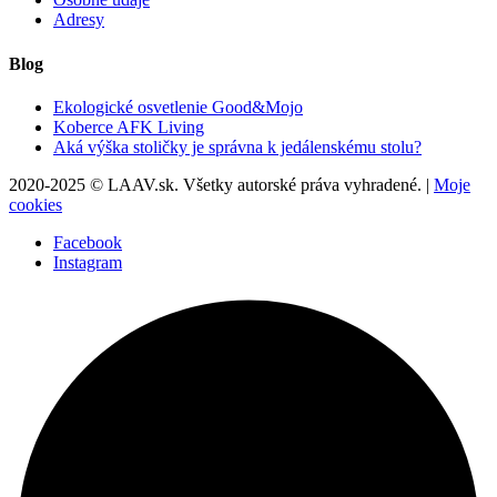
Adresy
Blog
Ekologické osvetlenie Good&Mojo
Koberce AFK Living
Aká výška stoličky je správna k jedálenskému stolu?
2020-2025 © LAAV.sk. Všetky autorské práva vyhradené. |
Moje
cookies
Facebook
Instagram