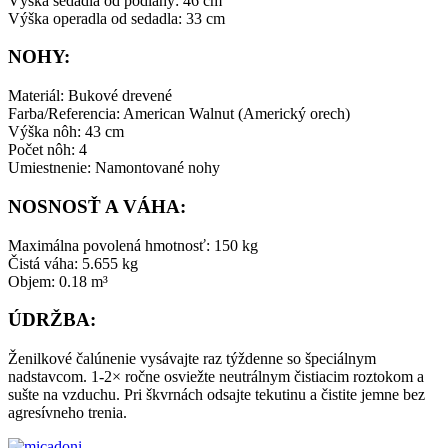
Výška sedadla od podlahy: 46 cm
Výška operadla od sedadla: 33 cm
NOHY:
Materiál: Bukové drevené
Farba/Referencia: American Walnut (Americký orech)
Výška nôh: 43 cm
Počet nôh: 4
Umiestnenie: Namontované nohy
NOSNOSŤ A VÁHA:
Maximálna povolená hmotnosť: 150 kg
Čistá váha: 5.655 kg
Objem: 0.18 m³
ÚDRŽBA:
Ženilkové čalúnenie vysávajte raz týždenne so špeciálnym
nadstavcom. 1-2× ročne osviežte neutrálnym čistiacim roztokom a
sušte na vzduchu. Pri škvrnách odsajte tekutinu a čistite jemne bez
agresívneho trenia.