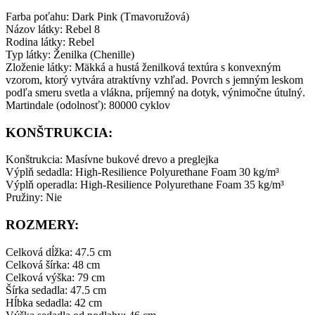
Farba poťahu: Dark Pink (Tmavoružová)
Názov látky: Rebel 8
Rodina látky: Rebel
Typ látky: Ženilka (Chenille)
Zloženie látky: Mäkká a hustá ženilková textúra s konvexným
vzorom, ktorý vytvára atraktívny vzhľad. Povrch s jemným leskom
podľa smeru svetla a vlákna, príjemný na dotyk, výnimočne útulný.
Martindale (odolnosť): 80000 cyklov
KONŠTRUKCIA:
Konštrukcia: Masívne bukové drevo a preglejka
Výplň sedadla: High-Resilience Polyurethane Foam 30 kg/m³
Výplň operadla: High-Resilience Polyurethane Foam 35 kg/m³
Pružiny: Nie
ROZMERY:
Celková dĺžka: 47.5 cm
Celková šírka: 48 cm
Celková výška: 79 cm
Šírka sedadla: 47.5 cm
Hĺbka sedadla: 42 cm