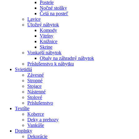
Postele
Nočné stolíky
Čelá na posteľ
Lavice
Úložný nábytok
Komody
Vitríny
Knižnice
Skrine
Vonkajší nábytok
Obaly na záhradný nábytok
Príslušenstvo k nábytku
Svietidlá
Závesné
Stropné
Stojace
Nástenné
Stolové
Príslušenstvo
Textílie
Koberce
Deky a prehozy
Vankúše
Doplnky
Dekorácie