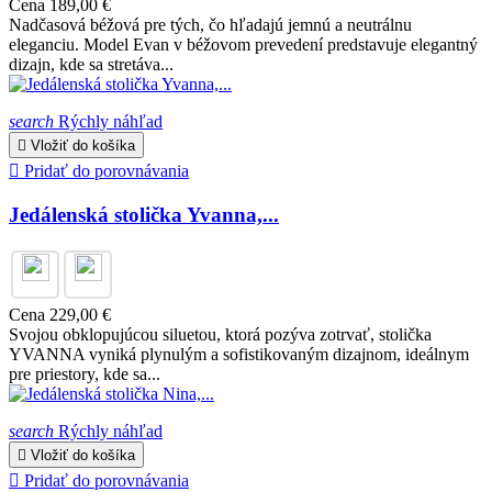
Cena
189,00 €
Nadčasová béžová pre tých, čo hľadajú jemnú a neutrálnu
eleganciu. Model Evan v béžovom prevedení predstavuje elegantný
dizajn, kde sa stretáva...
search
Rýchly náhľad

Vložiť do košíka

Pridať do porovnávania
Jedálenská stolička Yvanna,...
Cena
229,00 €
Svojou obklopujúcou siluetou, ktorá pozýva zotrvať, stolička
YVANNA vyniká plynulým a sofistikovaným dizajnom, ideálnym
pre priestory, kde sa...
search
Rýchly náhľad

Vložiť do košíka

Pridať do porovnávania