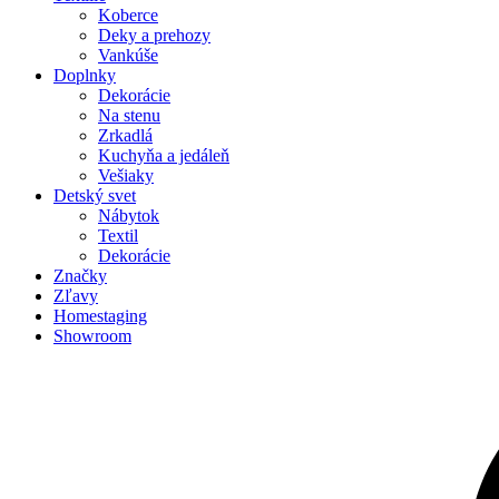
Koberce
Deky a prehozy
Vankúše
Doplnky
Dekorácie
Na stenu
Zrkadlá
Kuchyňa a jedáleň
Vešiaky
Detský svet
Nábytok
Textil
Dekorácie
Značky
Zľavy
Homestaging
Showroom