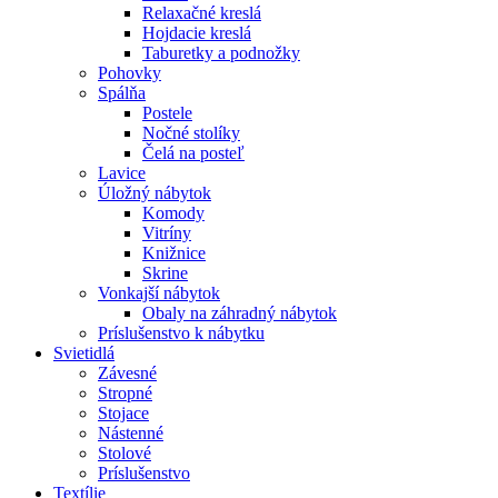
Relaxačné kreslá
Hojdacie kreslá
Taburetky a podnožky
Pohovky
Spálňa
Postele
Nočné stolíky
Čelá na posteľ
Lavice
Úložný nábytok
Komody
Vitríny
Knižnice
Skrine
Vonkajší nábytok
Obaly na záhradný nábytok
Príslušenstvo k nábytku
Svietidlá
Závesné
Stropné
Stojace
Nástenné
Stolové
Príslušenstvo
Textílie