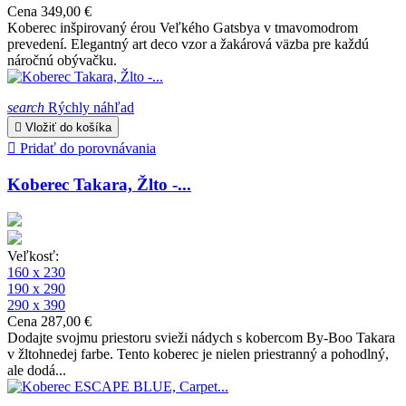
Cena
349,00 €
Koberec inšpirovaný érou Veľkého Gatsbya v tmavomodrom
prevedení. Elegantný art deco vzor a žakárová väzba pre každú
náročnú obývačku.
search
Rýchly náhľad

Vložiť do košíka

Pridať do porovnávania
Koberec Takara, Žlto -...
Veľkosť:
160 x 230
190 x 290
290 x 390
Cena
287,00 €
Dodajte svojmu priestoru svieži nádych s kobercom By-Boo Takara
v žltohnedej farbe. Tento koberec je nielen priestranný a pohodlný,
ale dodá...