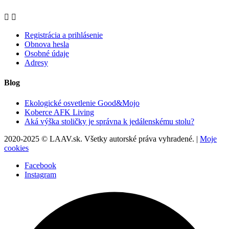


Registrácia a prihlásenie
Obnova hesla
Osobné údaje
Adresy
Blog
Ekologické osvetlenie Good&Mojo
Koberce AFK Living
Aká výška stoličky je správna k jedálenskému stolu?
2020-2025 © LAAV.sk. Všetky autorské práva vyhradené. |
Moje
cookies
Facebook
Instagram