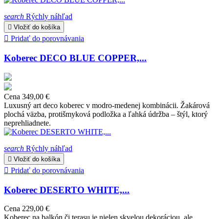
search
Rýchly náhľad

Vložiť do košíka

Pridať do porovnávania
Koberec DECO BLUE COPPER,...
Cena
349,00 €
Luxusný art deco koberec v modro-medenej kombinácii. Žakárová
plochá väzba, protišmyková podložka a ľahká údržba – štýl, ktorý
neprehliadnete.
search
Rýchly náhľad

Vložiť do košíka

Pridať do porovnávania
Koberec DESERTO WHITE,...
Cena
229,00 €
Koberec na balkón či terasu je nielen skvelou dekoráciou, ale