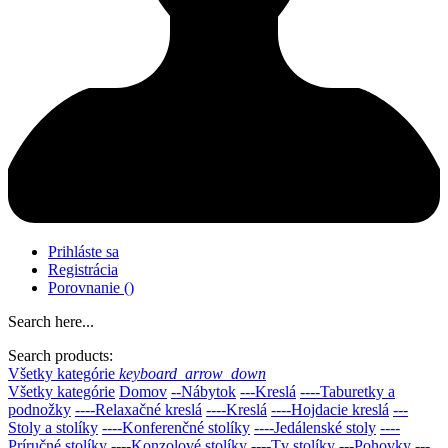
Prihláste sa
Registrácia
Porovnanie
(
)
Search here...
Search products:
Všetky kategórie
keyboard_arrow_down
Všetky kategórie
Domov
--Nábytok
---Kreslá
----Taburetky a
podnožky
----Relaxačné kreslá
----Kreslá
----Hojdacie kreslá
---
Stoly a stolíky
----Konferenčné stolíky
----Jedálenské stoly
----
Príručné stolíky
----Konzolové stolíky
----Tv stolíky
---Pohovky
---