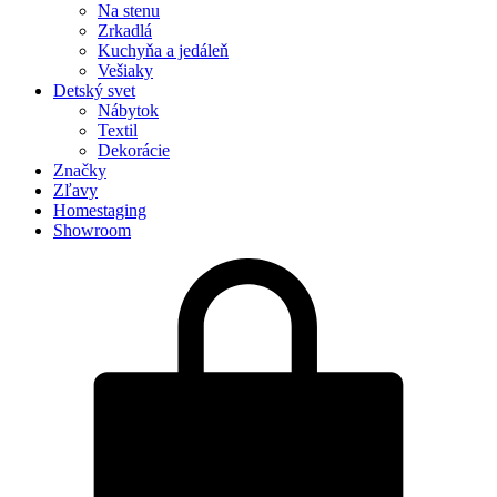
Na stenu
Zrkadlá
Kuchyňa a jedáleň
Vešiaky
Detský svet
Nábytok
Textil
Dekorácie
Značky
Zľavy
Homestaging
Showroom