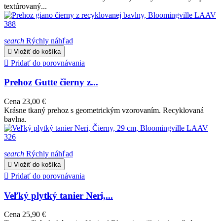
textúrovaný...
search
Rýchly náhľad

Vložiť do košíka

Pridať do porovnávania
Prehoz Gutte čierny z...
Cena
23,00 €
Krásne tkaný prehoz s geometrickým vzorovaním. Recyklovaná
bavlna.
search
Rýchly náhľad

Vložiť do košíka

Pridať do porovnávania
Veľký plytký tanier Neri,...
Cena
25,90 €