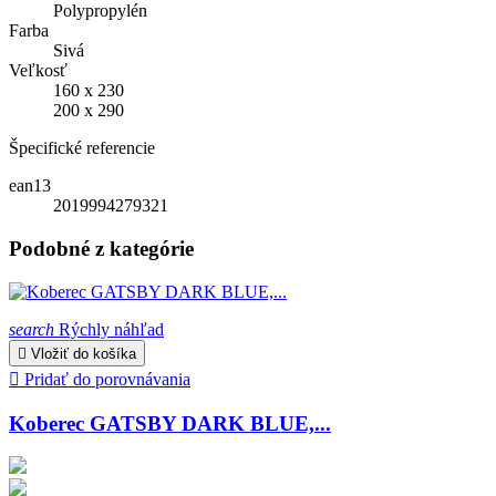
Polypropylén
Farba
Sivá
Veľkosť
160 x 230
200 x 290
Špecifické referencie
ean13
2019994279321
Podobné z kategórie
search
Rýchly náhľad

Vložiť do košíka

Pridať do porovnávania
Koberec GATSBY DARK BLUE,...