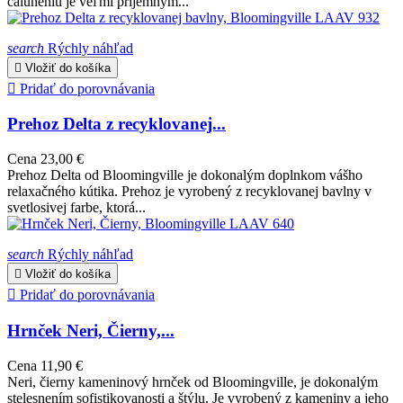
čalúneniu je veľmi príjemným...
search
Rýchly náhľad

Vložiť do košíka

Pridať do porovnávania
Prehoz Delta z recyklovanej...
Cena
23,00 €
Prehoz Delta od Bloomingville je dokonalým doplnkom vášho
relaxačného kútika. Prehoz je vyrobený z recyklovanej bavlny v
svetlosivej farbe, ktorá...
search
Rýchly náhľad

Vložiť do košíka

Pridať do porovnávania
Hrnček Neri, Čierny,...
Cena
11,90 €
Neri, čierny kameninový hrnček od Bloomingville, je dokonalým
stelesnením sofistikovanosti a štýlu. Je vyrobený z kameniny a jeho