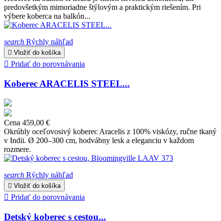
predovšetkým mimoriadne štýlovým a praktickým riešením. Pri
výbere koberca na balkón...
search
Rýchly náhľad

Vložiť do košíka

Pridať do porovnávania
Koberec ARACELIS STEEL...
Cena
459,00 €
Okrúhly oceľovosivý koberec Aracelis z 100% viskózy, ručne tkaný
v Indii. Ø 200–300 cm, hodvábny lesk a eleganciu v každom
rozmere.
search
Rýchly náhľad

Vložiť do košíka

Pridať do porovnávania
Detský koberec s cestou...