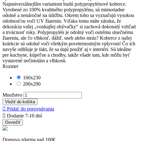
Najuniverzálnejším variantom budú polypropylénové koberce.
Vyrobené zo 100% kvalitného polypropylénu, sú mimoriadne
odolné a nenáročné na údržbu. Okrem toho sa vyznačujú vysokou
odolnosťou voči UV žiareniu. Vďaka tomu máte záruku, že
dekorácia vašej „vonkajšej obývačky“ si zachová dokonalý vzhľad
a trvácnosť roky. Polypropylén je odolný voči ostrému slnečnému
žiareniu, ale čo vlhkosť, dážď, sneh alebo mráz? Koberce z našej
kolekcie sú odolné voči všetkým poveternostným vplyvom! Čo ich
navyše odlišuje je fakt, že sa dajú použiť aj v interiéri. Sú ideálne
pre kuchyne, kúpeľne a chodby, takže všade tam, kde môžu byť
vystavené nečistotám a vlhkosti.
Rozmer
160x230
200x290
Množstvo
Vložiť do košíka

Pridať do porovnávania

Dodanie 7-10 dní
Doprava zdarma nad 100€