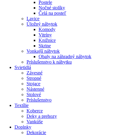
Postele
Nočné stolíky
Čelá na posteľ
Lavice
Úložný nábytok
Komody
Vitríny
Knižnice
Skrine
Vonkajší nábytok
Obaly na záhradný nábytok
Príslušenstvo k nábytku
Svietidlá
Závesné
Stropné
Stojace
Nástenné
Stolové
Príslušenstvo
Textílie
Koberce
Deky a prehozy
Vankúše
Doplnky
Dekorácie