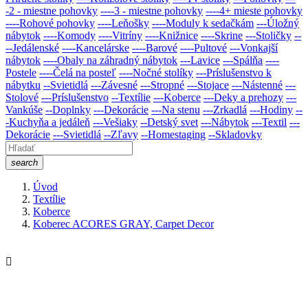
-2 - miestne pohovky
----3 - miestne pohovky
----4+ mieste pohovky
----Rohové pohovky
----Leňošky
----Moduly k sedačkám
---Úložný
nábytok
----Komody
----Vitríny
----Knižnice
----Skrine
---Stoličky
--
--Jedálenské
----Kancelárske
----Barové
----Pultové
---Vonkajší
nábytok
----Obaly na záhradný nábytok
---Lavice
---Spálňa
----
Postele
----Čelá na posteľ
----Nočné stolíky
---Príslušenstvo k
nábytku
--Svietidlá
---Závesné
---Stropné
---Stojace
---Nástenné
---
Stolové
---Príslušenstvo
--Textílie
---Koberce
---Deky a prehozy
---
Vankúše
--Doplnky
---Dekorácie
---Na stenu
---Zrkadlá
---Hodiny
--
-Kuchyňa a jedáleň
---Vešiaky
--Detský svet
---Nábytok
---Textil
---
Dekorácie
---Svietidlá
--Zľavy
--Homestaging
--Skladovky
search
Úvod
Textílie
Koberce
Koberec ACORES GRAY, Carpet Decor
