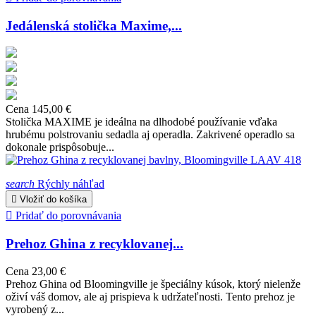
Jedálenská stolička Maxime,...
Cena
145,00 €
Stolička MAXIME je ideálna na dlhodobé používanie vďaka
hrubému polstrovaniu sedadla aj operadla. Zakrivené operadlo sa
dokonale prispôsobuje...
search
Rýchly náhľad

Vložiť do košíka

Pridať do porovnávania
Prehoz Ghina z recyklovanej...
Cena
23,00 €
Prehoz Ghina od Bloomingville je špeciálny kúsok, ktorý nielenže
oživí váš domov, ale aj prispieva k udržateľnosti. Tento prehoz je
vyrobený z...