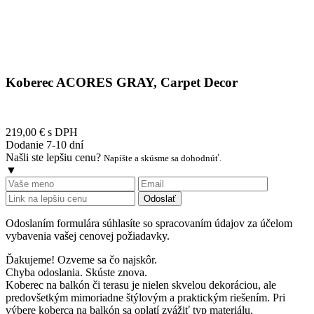
Koberec ACORES GRAY, Carpet Decor
219,00 €
s DPH
Dodanie 7-10 dní
Našli ste lepšiu cenu?
Napíšte a skúsme sa dohodnúť.
▼
Odoslať
Odoslaním formulára súhlasíte so spracovaním údajov za účelom
vybavenia vašej cenovej požiadavky.
Ďakujeme! Ozveme sa čo najskôr.
Chyba odoslania. Skúste znova.
Koberec na balkón či terasu je nielen skvelou dekoráciou, ale
predovšetkým mimoriadne štýlovým a praktickým riešením. Pri
výbere koberca na balkón sa oplatí zvážiť typ materiálu.