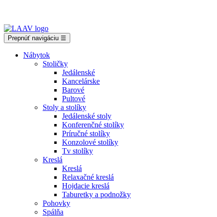
Showroom Košice - Rastislavova 94
Prepnúť navigáciu
☰
Nábytok
Stoličky
Jedálenské
Kancelárske
Barové
Pultové
Stoly a stolíky
Jedálenské stoly
Konferenčné stolíky
Príručné stolíky
Konzolové stolíky
Tv stolíky
Kreslá
Kreslá
Relaxačné kreslá
Hojdacie kreslá
Taburetky a podnožky
Pohovky
Spálňa