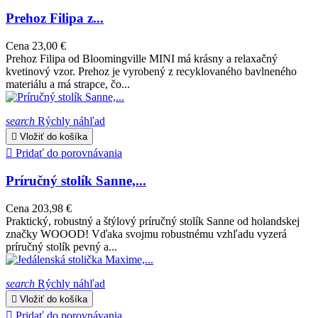
Prehoz Filipa z...
Cena
23,00 €
Prehoz Filipa od Bloomingville MINI má krásny a relaxačný
kvetinový vzor. Prehoz je vyrobený z recyklovaného bavlneného
materiálu a má strapce, čo...
search
Rýchly náhľad

Vložiť do košíka

Pridať do porovnávania
Príručný stolík Sanne,...
Cena
203,98 €
Praktický, robustný a štýlový príručný stolík Sanne od holandskej
značky WOOOD! Vďaka svojmu robustnému vzhľadu vyzerá
príručný stolík pevný a...
search
Rýchly náhľad

Vložiť do košíka

Pridať do porovnávania