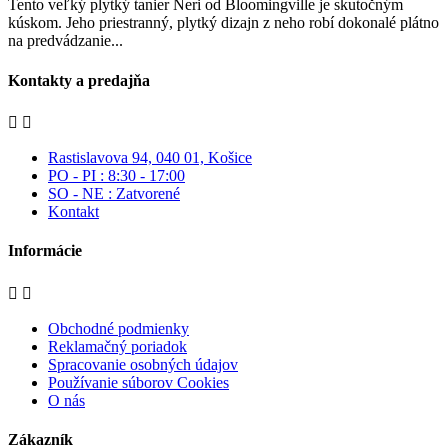
Tento veľký plytký tanier Neri od Bloomingville je skutočným
kúskom. Jeho priestranný, plytký dizajn z neho robí dokonalé plátno
na predvádzanie...
Kontakty a predajňa


Rastislavova 94, 040 01, Košice
PO - PI : 8:30 - 17:00
SO - NE : Zatvorené
Kontakt
Informácie


Obchodné podmienky
Reklamačný poriadok
Spracovanie osobných údajov
Používanie súborov Cookies
O nás
Zákazník