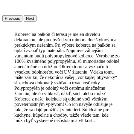
Previous
Next
Koberec na balkón či terasu je nielen skvelou
dekoráciou, ale predovšetkým mimoriadne štýlovým a
praktickým riešením. Pri výbere koberca na balkón sa
oplatí zvážiť typ materiálu. Najuniverzálnejším
variantom budú polypropylénové koberce. Vyrobené zo
100% kvalitného polypropylénu, sú mimoriadne odolné
a nenáročné na údržbu. Okrem toho sa vyznačujú
vysokou odolnosťou voči UV žiareniu. Vďaka tomu
máte záruku, že dekorácia vašej „vonkajšej obývačky“
si zachová dokonalý vzhľad a trvácnosť roky.
Polypropylén je odolný voči ostrému slnečnému
žiareniu, ale čo vlhkosť, dážď, sneh alebo mráz?
Koberce z našej kolekcie sú odolné voči všetkým
poveternostným vplyvom! Čo ich navyše odlišuje je
fakt, že sa dajú použiť aj v interiéri. Sú ideálne pre
kuchyne, kúpeľne a chodby, takže všade tam, kde
môžu byť vystavené nečistotám a vlhkosti.