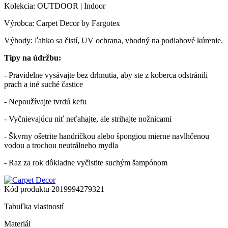
Kolekcia: OUTDOOR | Indoor
Výrobca: Carpet Decor by Fargotex
Výhody: ľahko sa čistí, UV ochrana, vhodný na podlahové kúrenie.
Tipy na údržbu:
- Pravidelne vysávajte bez drhnutia, aby ste z koberca odstránili
prach a iné suché častice
- Nepoužívajte tvrdú kefu
- Vyčnievajúcu niť neťahajte, ale strihajte nožnicami
- Škvrny ošetrite handričkou alebo špongiou mierne navlhčenou
vodou a trochou neutrálneho mydla
- Raz za rok dôkladne vyčistite suchým šampónom
Kód produktu
2019994279321
Tabuľka vlastností
Materiál