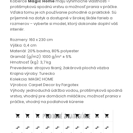
Koberce
Magic Home
majú výnimočné vlastnosti –
protišmykovú spodnú vrstvu a možnosť prania v práčke.
Vďaka tomu je ich používanie pohodlné a praktické. Sú
príjemné na dotyk a dostupné v širokej škále farieb a
rozmerov – vyberte si model, ktorý dokonale doplní váš
interiér.
Rozmery: 160 x 230 cm
Výška: 0,4 cm
Materiál: 20% bavlna, 80% polyester
Gramáž (g/m2): 1000 g/m² ± 5%
Hmotnosť (kg): 3,7 kg
Prevedenie: strojovo tkaný, žakárová plochá väzba
Krajina výroby: Turecko
Kolekcia: MAGIC HOME
Výrobca: Carpet Decor by Fargotex
Výhody: jednoduchá údržba vodou, protišmyková spodná
vrstva, vhodný pre domácich miláčikov, možnosť prania v
práčke, vhodný na podlahové kúrenie
PODOBNÉ Z KATEGÓRIE



















