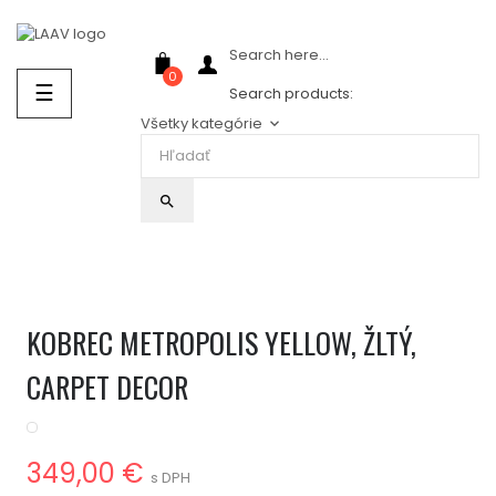
Showroom Košice - Rastislavova 94
Search here...
0
Prepnúť
☰
Search products:
navigáciu
Všetky kategórie
keyboard_arrow_down
search
KOBREC METROPOLIS YELLOW, ŽLTÝ,
CARPET DECOR
349,00 €
s DPH