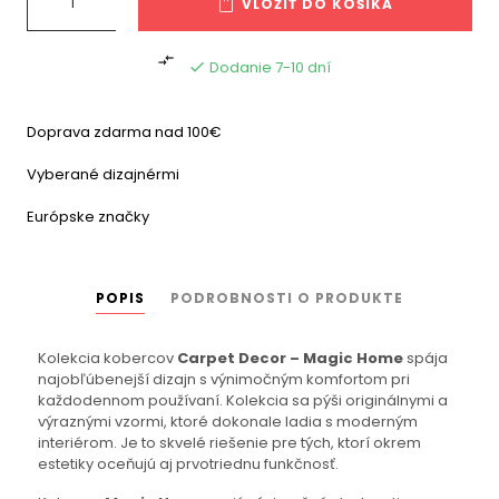
VLOŽIŤ DO KOŠÍKA

Dodanie 7-10 dní

Doprava zdarma nad 100€
Vyberané dizajnérmi
Európske značky
POPIS
PODROBNOSTI O PRODUKTE
Kolekcia kobercov
Carpet Decor – Magic Home
spája
najobľúbenejší dizajn s výnimočným komfortom pri
každodennom používaní. Kolekcia sa pýši originálnymi a
výraznými vzormi, ktoré dokonale ladia s moderným
interiérom. Je to skvelé riešenie pre tých, ktorí okrem
estetiky oceňujú aj prvotriednu funkčnosť.