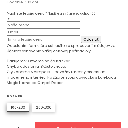
Dodanie 7-10 dní
Našli ste lepšiu cenu?
Napíšte a skúsme sa dohodnúť.
▼
Odoslať
Odoslaním formulára súhlasíte so spracovaním údajov za
účelom vybavenia vašej cenovej požiadavky.
Ďakujeme! Ozveme sa čo najskôr.
Chyba odoslania. Skúste znova.
Žltý koberec Metropolis – odvážny farebný akcent do
moderného interiéru. Rozžiarte svoju obývačku s kolekciou
Magic Home od Carpet Decor.
ROZMER
160x230
200x300