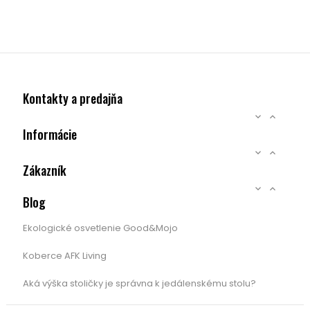
Kontakty a predajňa


Informácie


Zákazník


Blog
Ekologické osvetlenie Good&Mojo
Koberce AFK Living
Aká výška stoličky je správna k jedálenskému stolu?