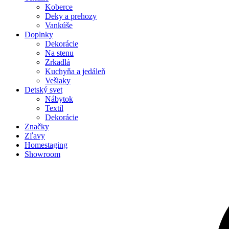
Koberce
Deky a prehozy
Vankúše
Doplnky
Dekorácie
Na stenu
Zrkadlá
Kuchyňa a jedáleň
Vešiaky
Detský svet
Nábytok
Textil
Dekorácie
Značky
Zľavy
Homestaging
Showroom