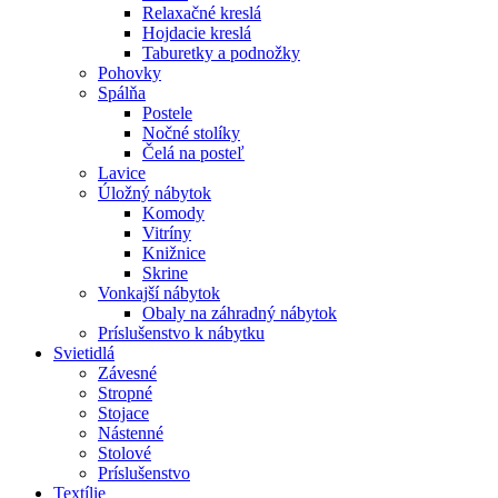
Relaxačné kreslá
Hojdacie kreslá
Taburetky a podnožky
Pohovky
Spálňa
Postele
Nočné stolíky
Čelá na posteľ
Lavice
Úložný nábytok
Komody
Vitríny
Knižnice
Skrine
Vonkajší nábytok
Obaly na záhradný nábytok
Príslušenstvo k nábytku
Svietidlá
Závesné
Stropné
Stojace
Nástenné
Stolové
Príslušenstvo
Textílie