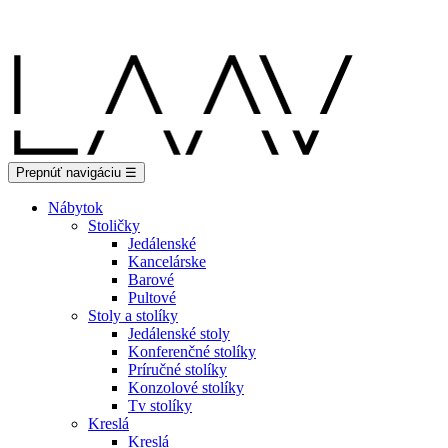
Showroom Košice - Rastislavova 94
Prepnúť navigáciu
☰
Nábytok
Stoličky
Jedálenské
Kancelárske
Barové
Pultové
Stoly a stolíky
Jedálenské stoly
Konferenčné stolíky
Príručné stolíky
Konzolové stolíky
Tv stolíky
Kreslá
Kreslá