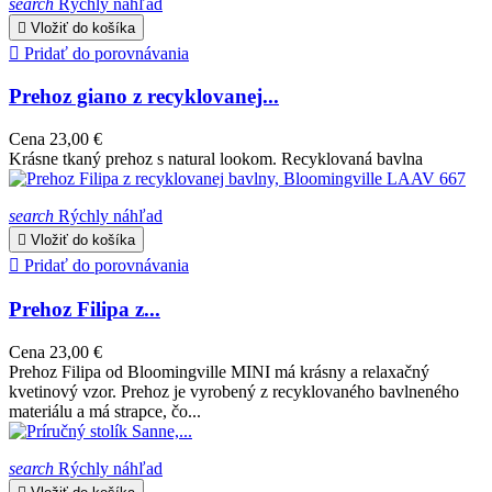
search
Rýchly náhľad

Vložiť do košíka

Pridať do porovnávania
Prehoz giano z recyklovanej...
Cena
23,00 €
Krásne tkaný prehoz s natural lookom. Recyklovaná bavlna
search
Rýchly náhľad

Vložiť do košíka

Pridať do porovnávania
Prehoz Filipa z...
Cena
23,00 €
Prehoz Filipa od Bloomingville MINI má krásny a relaxačný
kvetinový vzor. Prehoz je vyrobený z recyklovaného bavlneného
materiálu a má strapce, čo...
search
Rýchly náhľad