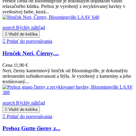
Prehoz Delta od Bloomingville je dokonalým doplnkom vášho
relaxačného kútika. Prehoz je vyrobený z recyklovanej bavlny v
svetlosivej farbe, ktorá...
search
Rýchly náhľad

Vložiť do košíka

Pridať do porovnávania
Hrnček Neri, Čierny,...
Cena
11,90 €
Neri, čierny kameninový hrnček od Bloomingville, je dokonalým
stelesnením sofistikovanosti a štýlu. Je vyrobený z kameniny a jeho
textúrovaný...
search
Rýchly náhľad

Vložiť do košíka

Pridať do porovnávania
Prehoz Gutte čierny z...