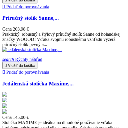

Vložiť do košíka

Pridať do porovnávania
Príručný stolík Sanne,...
Cena
203,98 €
Praktický, robustný a štýlový príručný stolík Sanne od holandskej
značky WOOOD! Vďaka svojmu robustnému vzhľadu vyzerá
príručný stolík pevný a...
search
Rýchly náhľad

Vložiť do košíka

Pridať do porovnávania
Jedálenská stolička Maxime,...
Cena
145,00 €
Stolička MAXIME je ideálna na dlhodobé používanie vďaka
hrubému polstrovaniu sedadla aj operadla. Zakrivené operadlo sa