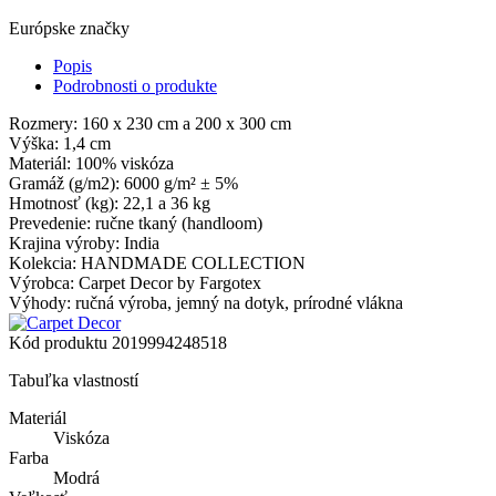
Európske značky
Popis
Podrobnosti o produkte
Rozmery: 160 x 230 cm a 200 x 300 cm
Výška: 1,4 cm
Materiál: 100% viskóza
Gramáž (g/m2): 6000 g/m² ± 5%
Hmotnosť (kg): 22,1 a 36 kg
Prevedenie: ručne tkaný (handloom)
Krajina výroby: India
Kolekcia: HANDMADE COLLECTION
Výrobca: Carpet Decor by Fargotex
Výhody: ručná výroba, jemný na dotyk, prírodné vlákna
Kód produktu
2019994248518
Tabuľka vlastností
Materiál
Viskóza
Farba
Modrá