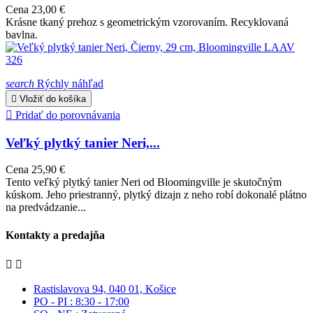
Cena
23,00 €
Krásne tkaný prehoz s geometrickým vzorovaním. Recyklovaná
bavlna.
search
Rýchly náhľad

Vložiť do košíka

Pridať do porovnávania
Veľký plytký tanier Neri,...
Cena
25,90 €
Tento veľký plytký tanier Neri od Bloomingville je skutočným
kúskom. Jeho priestranný, plytký dizajn z neho robí dokonalé plátno
na predvádzanie...
Kontakty a predajňa


Rastislavova 94, 040 01, Košice
PO - PI : 8:30 - 17:00