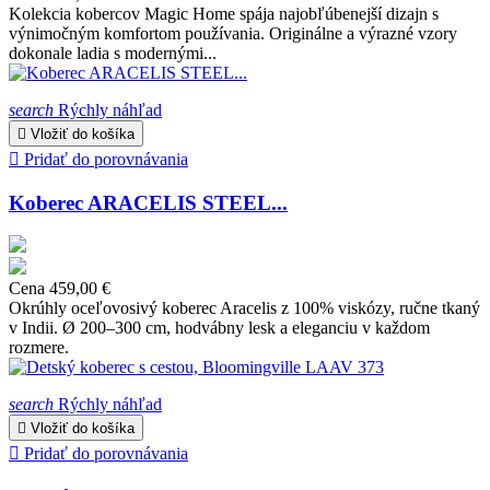
Kolekcia kobercov Magic Home spája najobľúbenejší dizajn s
výnimočným komfortom používania. Originálne a výrazné vzory
dokonale ladia s modernými...
search
Rýchly náhľad

Vložiť do košíka

Pridať do porovnávania
Koberec ARACELIS STEEL...
Cena
459,00 €
Okrúhly oceľovosivý koberec Aracelis z 100% viskózy, ručne tkaný
v Indii. Ø 200–300 cm, hodvábny lesk a eleganciu v každom
rozmere.
search
Rýchly náhľad

Vložiť do košíka

Pridať do porovnávania