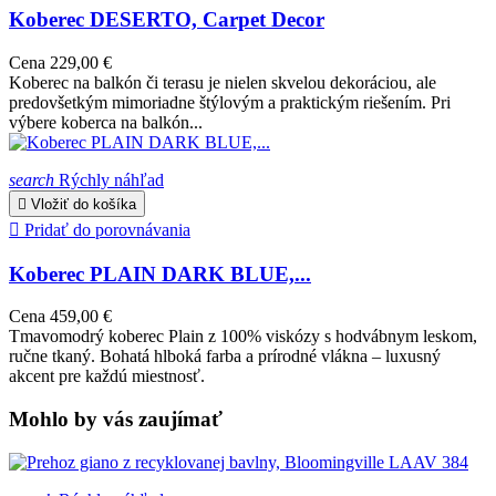
Koberec DESERTO, Carpet Decor
Cena
229,00 €
Koberec na balkón či terasu je nielen skvelou dekoráciou, ale
predovšetkým mimoriadne štýlovým a praktickým riešením. Pri
výbere koberca na balkón...
search
Rýchly náhľad

Vložiť do košíka

Pridať do porovnávania
Koberec PLAIN DARK BLUE,...
Cena
459,00 €
Tmavomodrý koberec Plain z 100% viskózy s hodvábnym leskom,
ručne tkaný. Bohatá hlboká farba a prírodné vlákna – luxusný
akcent pre každú miestnosť.
Mohlo by vás zaujímať