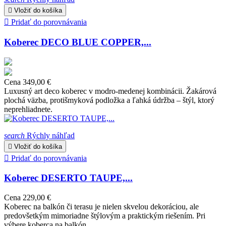

Vložiť do košíka

Pridať do porovnávania
Koberec DECO BLUE COPPER,...
Cena
349,00 €
Luxusný art deco koberec v modro-medenej kombinácii. Žakárová
plochá väzba, protišmyková podložka a ľahká údržba – štýl, ktorý
neprehliadnete.
search
Rýchly náhľad

Vložiť do košíka

Pridať do porovnávania
Koberec DESERTO TAUPE,...
Cena
229,00 €
Koberec na balkón či terasu je nielen skvelou dekoráciou, ale
predovšetkým mimoriadne štýlovým a praktickým riešením. Pri
výbere koberca na balkón...