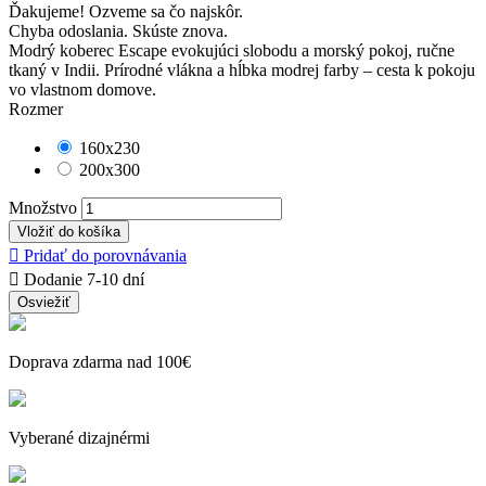
Ďakujeme! Ozveme sa čo najskôr.
Chyba odoslania. Skúste znova.
Modrý koberec Escape evokujúci slobodu a morský pokoj, ručne
tkaný v Indii. Prírodné vlákna a hĺbka modrej farby – cesta k pokoju
vo vlastnom domove.
Rozmer
160x230
200x300
Množstvo
Vložiť do košíka

Pridať do porovnávania

Dodanie 7-10 dní
Doprava zdarma nad 100€
Vyberané dizajnérmi