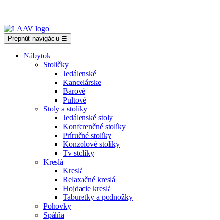
Showroom Košice - Rastislavova 94
Prepnúť navigáciu
☰
Nábytok
Stoličky
Jedálenské
Kancelárske
Barové
Pultové
Stoly a stolíky
Jedálenské stoly
Konferenčné stolíky
Príručné stolíky
Konzolové stolíky
Tv stolíky
Kreslá
Kreslá
Relaxačné kreslá
Hojdacie kreslá
Taburetky a podnožky
Pohovky
Spálňa