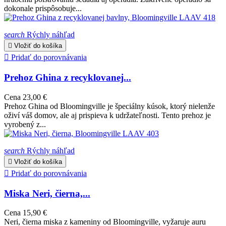
dokonale prispôsobuje...
search
Rýchly náhľad

Vložiť do košíka

Pridať do porovnávania
Prehoz Ghina z recyklovanej...
Cena
23,00 €
Prehoz Ghina od Bloomingville je špeciálny kúsok, ktorý nielenže
oživí váš domov, ale aj prispieva k udržateľnosti. Tento prehoz je
vyrobený z...
search
Rýchly náhľad

Vložiť do košíka

Pridať do porovnávania
Miska Neri, čierna,...
Cena
15,90 €
Neri, čierna miska z kameniny od Bloomingville, vyžaruje auru