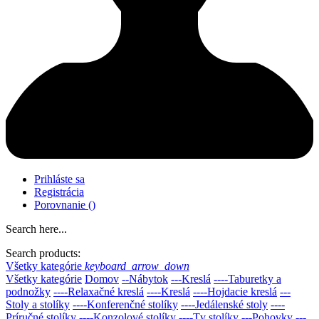
Prihláste sa
Registrácia
Porovnanie
(
)
Search here...
Search products:
Všetky kategórie
keyboard_arrow_down
Všetky kategórie
Domov
--Nábytok
---Kreslá
----Taburetky a
podnožky
----Relaxačné kreslá
----Kreslá
----Hojdacie kreslá
---
Stoly a stolíky
----Konferenčné stolíky
----Jedálenské stoly
----
Príručné stolíky
----Konzolové stolíky
----Tv stolíky
---Pohovky
---