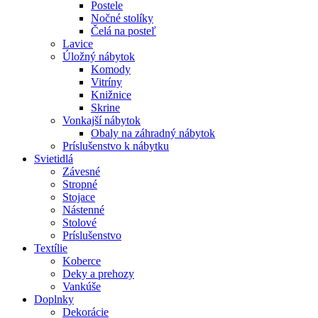
Postele
Nočné stolíky
Čelá na posteľ
Lavice
Úložný nábytok
Komody
Vitríny
Knižnice
Skrine
Vonkajší nábytok
Obaly na záhradný nábytok
Príslušenstvo k nábytku
Svietidlá
Závesné
Stropné
Stojace
Nástenné
Stolové
Príslušenstvo
Textílie
Koberce
Deky a prehozy
Vankúše
Doplnky
Dekorácie