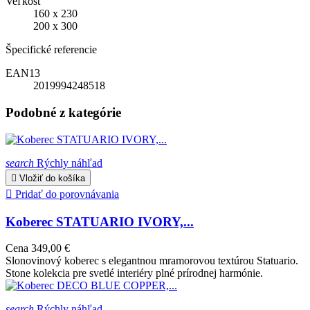
Veľkosť
160 x 230
200 x 300
Špecifické referencie
EAN13
2019994248518
Podobné z kategórie
search
Rýchly náhľad

Vložiť do košíka

Pridať do porovnávania
Koberec STATUARIO IVORY,...
Cena
349,00 €
Slonovinový koberec s elegantnou mramorovou textúrou Statuario.
Stone kolekcia pre svetlé interiéry plné prírodnej harmónie.
search
Rýchly náhľad