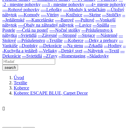
-2 - miestne pohovky
----3 - miestne pohovky
----4+ mieste pohovky
----Rohové pohovky
----Leňošky
----Moduly k sedačkám
---Úložný
nábytok
----Komody
----Vitríny
----Knižnice
----Skrine
---Stoličky
--
--Jedálenské
----Kancelárske
----Barové
----Pultové
---Vonkajší
nábytok
----Obaly na záhradný nábytok
---Lavice
---Spálňa
----
Postele
----Čelá na posteľ
----Nočné stolíky
---Príslušenstvo k
nábytku
--Svietidlá
---Závesné
---Stropné
---Stojace
---Nástenné
---
Stolové
---Príslušenstvo
--Textílie
---Koberce
---Deky a prehozy
---
Vankúše
--Doplnky
---Dekorácie
---Na stenu
---Zrkadlá
---Hodiny
--
-Kuchyňa a jedáleň
---Vešiaky
--Detský svet
---Nábytok
---Textil
---
Dekorácie
---Svietidlá
--Zľavy
--Homestaging
--Skladovky
search
Úvod
Textílie
Koberce
Koberec ESCAPE BLUE, Carpet Decor
