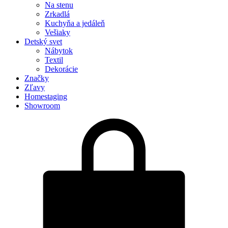
Na stenu
Zrkadlá
Kuchyňa a jedáleň
Vešiaky
Detský svet
Nábytok
Textil
Dekorácie
Značky
Zľavy
Homestaging
Showroom