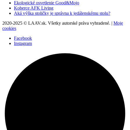
Ekologické osvetlenie Good&Mojo
Koberce AFK Living
Aká výška stoličky je správna k jedálenskému stolu?
2020-2025 © LAAV.sk. Všetky autorské práva vyhradené. |
Moje
cookies
Facebook
Instagram