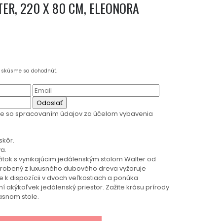
ER, 220 X 80 CM, ELEONORA
a skúsme sa dohodnúť.
Odoslať
te so spracovaním údajov za účelom vybavenia
skôr.
a.
ážitok s vynikajúcim jedálenským stolom Walter od
vyrobený z luxusného dubového dreva vyžaruje
Je k dispozícii v dvoch veľkostiach a ponúka
lní akýkoľvek jedálenský priestor. Zažite krásu prírody
asnom stole.