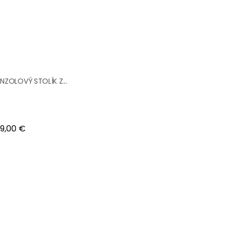
NZOLOVÝ STOLÍK Z...
na
9,00 €