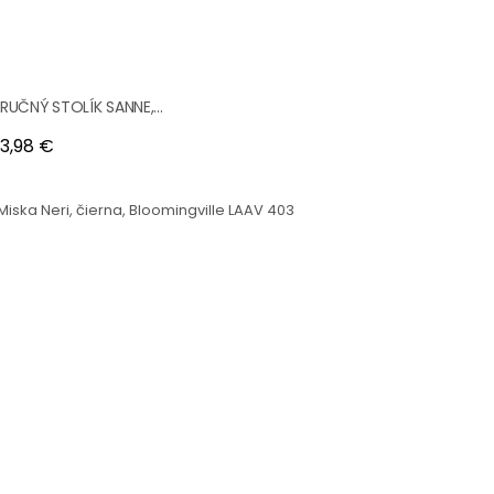
ÍRUČNÝ STOLÍK SANNE,...
na
3,98 €