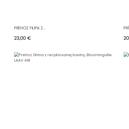
PREHOZ FILIPA Z...
PR
Cena
Ce
23,00 €
20