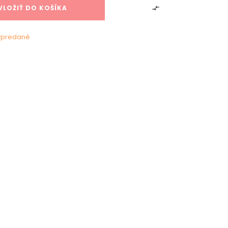
VLOŽIŤ DO KOŠÍKA

ypredané