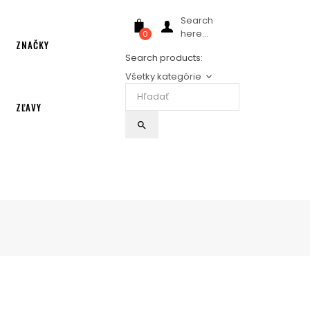
Search
here...
0
ZNAČKY
Search products:
Všetky kategórie
keyboard_arrow_down
ZĽAVY
search