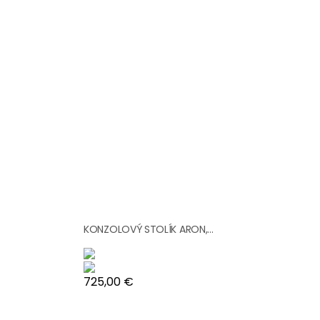
KONZOLOVÝ STOLÍK ARON,...
Cena
725,00 €