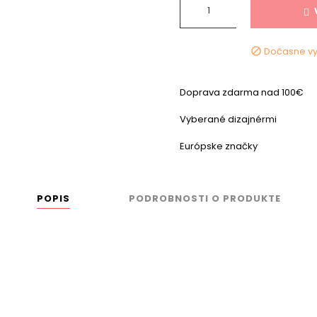
Dočasne v

Doprava zdarma nad 100€
Vyberané dizajnérmi
Európske značky
POPIS
PODROBNOSTI O PRODUKTE