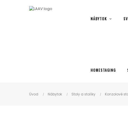
Showroom Košice - Rastislavova 94
NÁBYTOK
SV
HOMESTAGING
Úvod
Nábytok
Stoly a stolíky
Konzolové sto