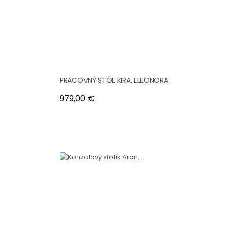
PRACOVNÝ STÔL KIRA, ELEONORA
Cena
979,00 €