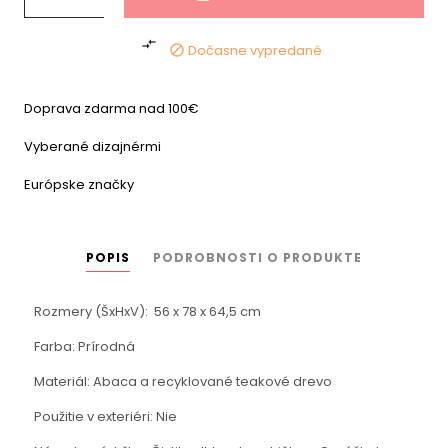

Dočasne vypredané

Doprava zdarma nad 100€
Vyberané dizajnérmi
Európske značky
POPIS
PODROBNOSTI O PRODUKTE
Rozmery (ŠxHxV): 56 x 78 x 64,5 cm
Farba: Prírodná
Materiál: Abaca a recyklované teakové drevo
Použitie v exteriéri: Nie