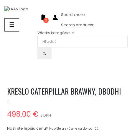
Showroom Košice - Rastislavova 94
Search here...
0
Prepnúť
☰
Search products:
navigáciu
Všetky kategórie
keyboard_arrow_down
search
KRESLO CATERPILLAR BRAWNY, DBODHI
498,00 €
s DPH
Našli ste lepšiu cenu?
Napíšte a skúsme sa dohodnúť.