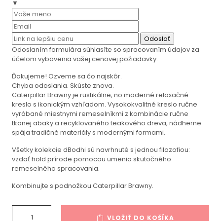
▼
Odoslať
Odoslaním formulára súhlasíte so spracovaním údajov za
účelom vybavenia vašej cenovej požiadavky.
Ďakujeme! Ozveme sa čo najskôr.
Chyba odoslania. Skúste znova.
Caterpillar Brawny je rustikálne, no moderné relaxačné
kreslo s ikonickým vzhľadom. Vysokokvalitné kreslo ručne
vyrábané miestnymi remeselníkmi z kombinácie ručne
tkanej abaky a recyklovaného teakového dreva, nádherne
spája tradičné materiály s modernými formami.
Všetky kolekcie dBodhi sú navrhnuté s jednou filozofiou:
vzdať hold prírode pomocou umenia skutočného
remeselného spracovania.
Kombinujte s podnožkou Caterpillar Brawny.
VLOŽIŤ DO KOŠÍKA