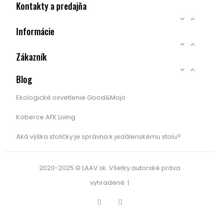
Kontakty a predajňa


Informácie


Zákazník


Blog
Ekologické osvetlenie Good&Mojo
Koberce AFK Living
Aká výška stoličky je správna k jedálenskému stolu?
2020-2025 © LAAV.sk. Všetky autorské práva
vyhradené. |
Facebook
Instagram