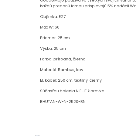
Good&Mojo používa vo všetkých svojich variantoc
každú predanú lampu prispievajú 5% nadácii Waka
Objímka: E27
Max W: 60
Priemer: 25 cm
Výška: 25 cm
Farba: prírodná, čierna
Materiál: Bambus, kov
El. kábel: 250 cm, textilný, čierny
Súčasťou balenia NIE JE žiarovka
BHUTAN-W-N-2520-BN