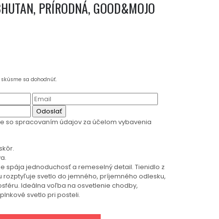
BHUTAN, PRÍRODNÁ, GOOD&MOJO
a skúsme sa dohodnúť.
Odoslať
te so spracovaním údajov za účelom vybavenia
skôr.
a.
 spája jednoduchosť a remeselný detail. Tienidlo z
rozptyľuje svetlo do jemného, príjemného odlesku,
sféru. Ideálna voľba na osvetlenie chodby,
lnkové svetlo pri posteli.