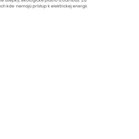
né štiepky, ekologické plátno a bambus. Za
h kde nemajú prístup k elektrickej energii.