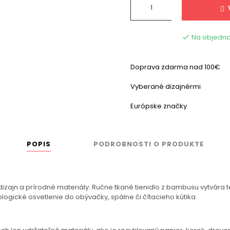
Na objedna

Doprava zdarma nad 100€
Vyberané dizajnérmi
Európske značky
POPIS
PODROBNOSTI O PRODUKTE
jn a prírodné materiály. Ručne tkané tienidlo z bambusu vytvára te
ogické osvetlenie do obývačky, spálne či čítacieho kútika.