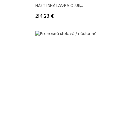
NÁSTENNÁ LAMPA CLUB,...
Cena
214,23 €