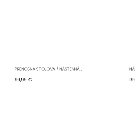
PRENOSNÁ STOLOVÁ / NÁSTENNÁ...
NÁ
Cena
Ce
99,99 €
19