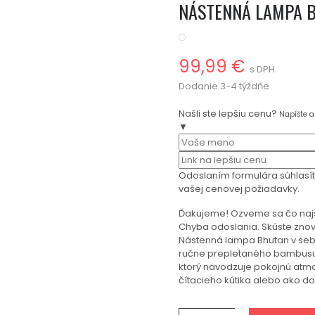
NÁSTENNÁ LAMPA 
99,99 €
s DPH
Dodanie 3-4 týždňe
Našli ste lepšiu cenu?
Napíšte 
▼
Odoslaním formulára súhlasí
vašej cenovej požiadavky.
Ďakujeme! Ozveme sa čo naj
Chyba odoslania. Skúste znov
Nástenná lampa Bhutan v sebe
ručne prepletaného bambusu 
ktorý navodzuje pokojnú atmo
čítacieho kútika alebo ako dop