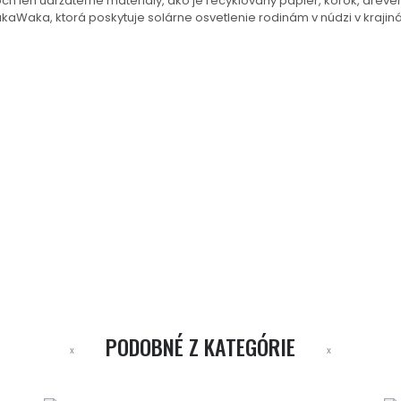
h len udržateľné materiály, ako je recyklovaný papier, korok, dreve
Waka, ktorá poskytuje solárne osvetlenie rodinám v núdzi v krajinác
PODOBNÉ Z KATEGÓRIE