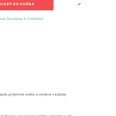
VLOŽIŤ DO KOŠÍKA

nie (Dodanie 3-4 týždňe)
plé, príjemné svetlo a vynikne v každej