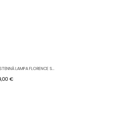
STENNÁ LAMPA FLORENCE S...
na
9,00 €