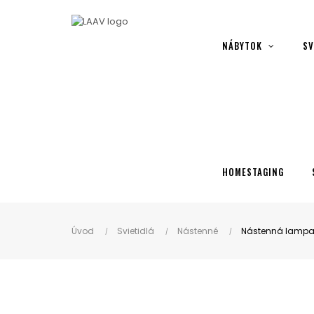
Showroom Košice - Rastislavova 94
NÁBYTOK
SV
HOMESTAGING
Úvod
Svietidlá
Nástenné
Nástenná lampa 