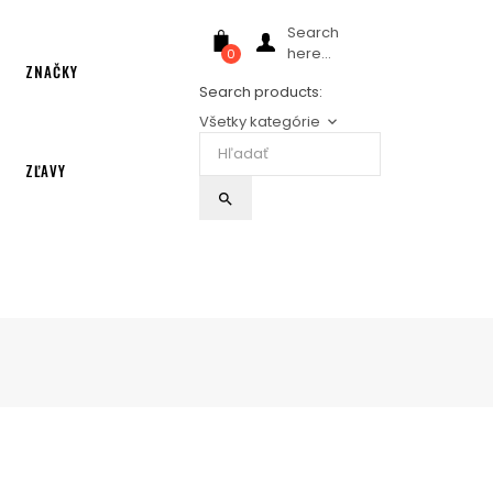
Search
here...
0
ZNAČKY
Search products:
Všetky kategórie
keyboard_arrow_down
ZĽAVY
search