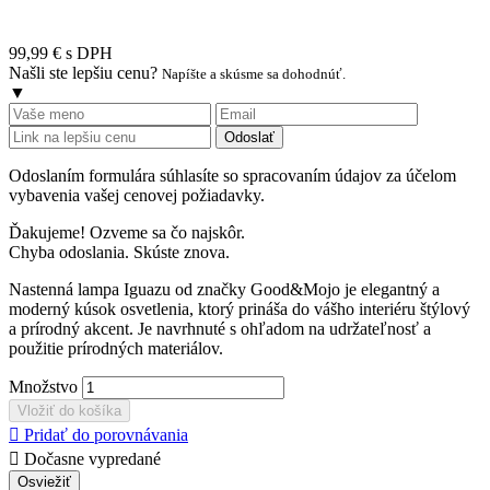
99,99 €
s DPH
Našli ste lepšiu cenu?
Napíšte a skúsme sa dohodnúť.
▼
Odoslať
Odoslaním formulára súhlasíte so spracovaním údajov za účelom
vybavenia vašej cenovej požiadavky.
Ďakujeme! Ozveme sa čo najskôr.
Chyba odoslania. Skúste znova.
Nastenná lampa Iguazu od značky Good&Mojo je elegantný a
moderný kúsok osvetlenia, ktorý prináša do vášho interiéru štýlový
a prírodný akcent. Je navrhnuté s ohľadom na udržateľnosť a
použitie prírodných materiálov.
Množstvo
Vložiť do košíka

Pridať do porovnávania

Dočasne vypredané