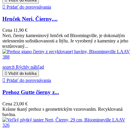

Vložiť do košíka

Pridať do porovnávania
Hrnček Neri, Čierny,...
Cena
11,90 €
Neri, čierny kameninový hrnček od Bloomingville, je dokonalým
stelesnením sofistikovanosti a štýlu. Je vyrobený z kameniny a jeho
textúrovaný...
search
Rýchly náhľad

Vložiť do košíka

Pridať do porovnávania
Prehoz Gutte čierny z...
Cena
23,00 €
Krásne tkaný prehoz s geometrickým vzorovaním. Recyklovaná
bavlna.