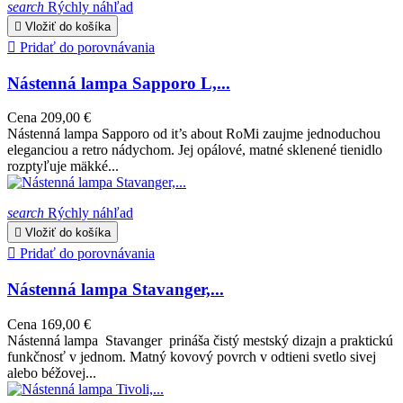
search
Rýchly náhľad

Vložiť do košíka

Pridať do porovnávania
Nástenná lampa Sapporo L,...
Cena
209,00 €
Nástenná lampa Sapporo od it’s about RoMi zaujme jednoduchou
eleganciou a retro nádychom. Jej opálové, matné sklenené tienidlo
rozptyľuje mäkké...
search
Rýchly náhľad

Vložiť do košíka

Pridať do porovnávania
Nástenná lampa Stavanger,...
Cena
169,00 €
Nástenná lampa Stavanger prináša čistý mestský dizajn a praktickú
funkčnosť v jednom. Matný kovový povrch v odtieni svetlo sivej
alebo béžovej...