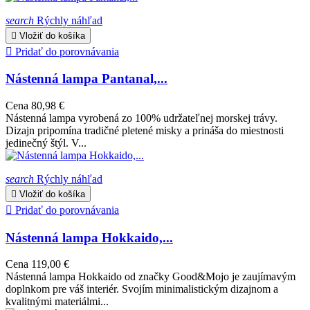
search
Rýchly náhľad

Vložiť do košíka

Pridať do porovnávania
Nástenná lampa Pantanal,...
Cena
80,98 €
Nástenná lampa vyrobená zo 100% udržateľnej morskej trávy.
Dizajn pripomína tradičné pletené misky a prináša do miestnosti
jedinečný štýl. V...
search
Rýchly náhľad

Vložiť do košíka

Pridať do porovnávania
Nástenná lampa Hokkaido,...
Cena
119,00 €
Nástenná lampa Hokkaido od značky Good&Mojo je zaujímavým
doplnkom pre váš interiér. Svojím minimalistickým dizajnom a
kvalitnými materiálmi...