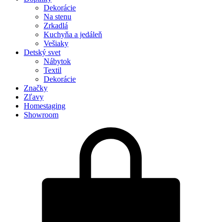
Dekorácie
Na stenu
Zrkadlá
Kuchyňa a jedáleň
Vešiaky
Detský svet
Nábytok
Textil
Dekorácie
Značky
Zľavy
Homestaging
Showroom