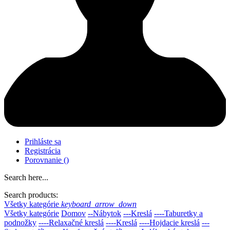
Prihláste sa
Registrácia
Porovnanie
(
)
Search here...
Search products:
Všetky kategórie
keyboard_arrow_down
Všetky kategórie
Domov
--Nábytok
---Kreslá
----Taburetky a
podnožky
----Relaxačné kreslá
----Kreslá
----Hojdacie kreslá
---