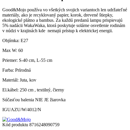
Good&Mojo používa vo všetkých svojich variantoch len udržateľné
materiály, ako je recyklovaný papier, korok, drevené štiepky,
ekologické plátno a bambus. Za každú predanú lampu prispievajú
5% nadácii WakaWaka, ktorá poskytuje solárne osvetlenie rodinám
v núdzi v krajinách kde nemajú prístup k elektrickej energii.
Objímka: E27
Max W: 60
Priemer: S-40 cm, L-55 cm
Farba: Prírodná
Materiál: Juta, kov
El.kábel: 250 cm , textilný, čierny
Súčasťou balenia NIE JE žiarovka
IGUAZU/W/4012/N
Kód produktu
8716248090759