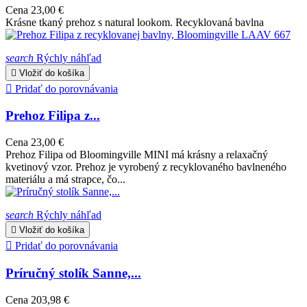
Cena
23,00 €
Krásne tkaný prehoz s natural lookom. Recyklovaná bavlna
search
Rýchly náhľad

Vložiť do košíka

Pridať do porovnávania
Prehoz Filipa z...
Cena
23,00 €
Prehoz Filipa od Bloomingville MINI má krásny a relaxačný
kvetinový vzor. Prehoz je vyrobený z recyklovaného bavlneného
materiálu a má strapce, čo...
search
Rýchly náhľad

Vložiť do košíka

Pridať do porovnávania
Príručný stolík Sanne,...
Cena
203,98 €