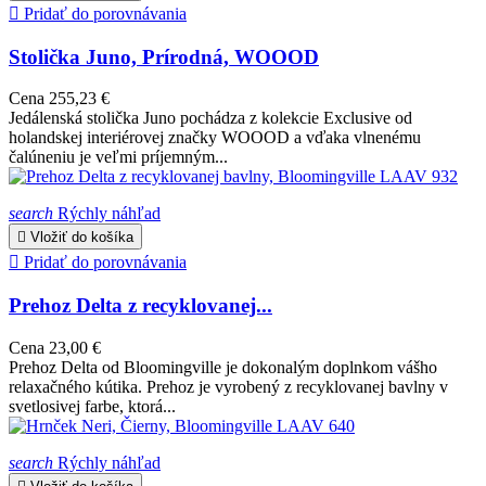

Pridať do porovnávania
Stolička Juno, Prírodná, WOOOD
Cena
255,23 €
Jedálenská stolička Juno pochádza z kolekcie Exclusive od
holandskej interiérovej značky WOOOD a vďaka vlnenému
čalúneniu je veľmi príjemným...
search
Rýchly náhľad

Vložiť do košíka

Pridať do porovnávania
Prehoz Delta z recyklovanej...
Cena
23,00 €
Prehoz Delta od Bloomingville je dokonalým doplnkom vášho
relaxačného kútika. Prehoz je vyrobený z recyklovanej bavlny v
svetlosivej farbe, ktorá...
search
Rýchly náhľad