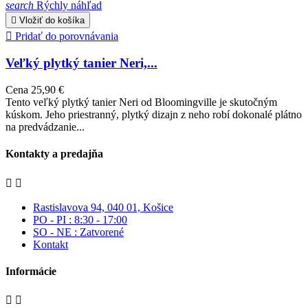
search
Rýchly náhľad

Vložiť do košíka

Pridať do porovnávania
Veľký plytký tanier Neri,...
Cena
25,90 €
Tento veľký plytký tanier Neri od Bloomingville je skutočným
kúskom. Jeho priestranný, plytký dizajn z neho robí dokonalé plátno
na predvádzanie...
Kontakty a predajňa


Rastislavova 94, 040 01, Košice
PO - PI : 8:30 - 17:00
SO - NE : Zatvorené
Kontakt
Informácie

