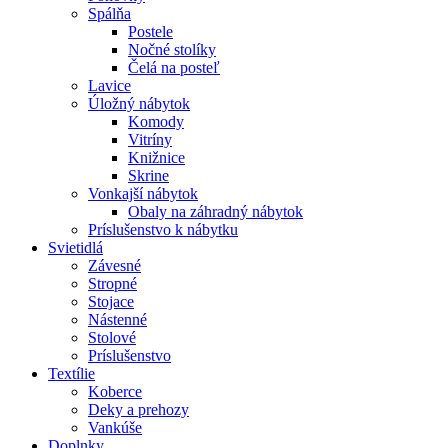
Spálňa
Postele
Nočné stolíky
Čelá na posteľ
Lavice
Úložný nábytok
Komody
Vitríny
Knižnice
Skrine
Vonkajší nábytok
Obaly na záhradný nábytok
Príslušenstvo k nábytku
Svietidlá
Závesné
Stropné
Stojace
Nástenné
Stolové
Príslušenstvo
Textílie
Koberce
Deky a prehozy
Vankúše
Doplnky