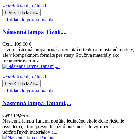
search
Rýchly náhľad

Vložiť do košíka

Pridať do porovnávania
Nástenná lampa Tivoli,...
Cena
109,00 €
Tivoli nástenná lampa prináša rovnakú estetiku ako ostatné modely,
ale v kompaktnom formáte pre steny. Používa materiály ako
mramor/travertín v...
search
Rýchly náhľad

Vložiť do košíka

Pridať do porovnávania
Nástenná lampa Tanami,...
Cena
89,99 €
Nástenná lampa Tanami ponúka jedinečné ekologické riešenie
osvetlenia, ktoré presvetlí každú miestnosť. Je vyrobená z
udržateľných materiálov a...