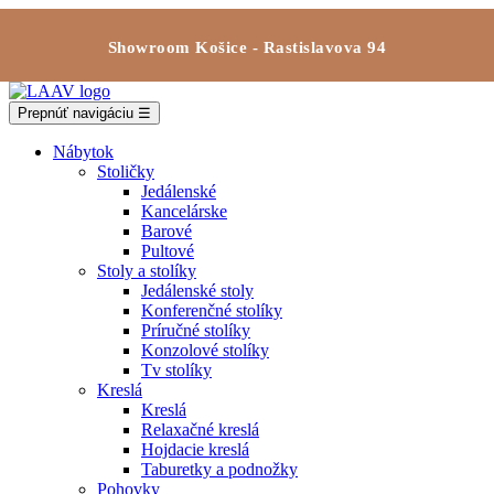
Showroom Košice - Rastislavova 94
Prepnúť navigáciu
☰
Nábytok
Stoličky
Jedálenské
Kancelárske
Barové
Pultové
Stoly a stolíky
Jedálenské stoly
Konferenčné stolíky
Príručné stolíky
Konzolové stolíky
Tv stolíky
Kreslá
Kreslá
Relaxačné kreslá
Hojdacie kreslá
Taburetky a podnožky
Pohovky