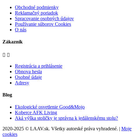
Obchodné podmienky
Reklamačný poriadok
Spracovanie osobných údajov
Používanie súborov Cookies
O nás
Zákazník


Registrácia a prihlásenie
Obnova hesla
Osobné údaje
Adresy
Blog
Ekologické osvetlenie Good&Mojo
Koberce AFK Living
Aká výška stoličky je správna k jedálenskému stolu?
2020-2025 © LAAV.sk. Všetky autorské práva vyhradené. |
Moje
cookies