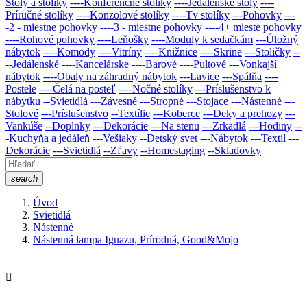
Stoly a stolíky
----Konferenčné stolíky
----Jedálenské stoly
----
Príručné stolíky
----Konzolové stolíky
----Tv stolíky
---Pohovky
---
-2 - miestne pohovky
----3 - miestne pohovky
----4+ mieste pohovky
----Rohové pohovky
----Leňošky
----Moduly k sedačkám
---Úložný
nábytok
----Komody
----Vitríny
----Knižnice
----Skrine
---Stoličky
--
--Jedálenské
----Kancelárske
----Barové
----Pultové
---Vonkajší
nábytok
----Obaly na záhradný nábytok
---Lavice
---Spálňa
----
Postele
----Čelá na posteľ
----Nočné stolíky
---Príslušenstvo k
nábytku
--Svietidlá
---Závesné
---Stropné
---Stojace
---Nástenné
---
Stolové
---Príslušenstvo
--Textílie
---Koberce
---Deky a prehozy
---
Vankúše
--Doplnky
---Dekorácie
---Na stenu
---Zrkadlá
---Hodiny
--
-Kuchyňa a jedáleň
---Vešiaky
--Detský svet
---Nábytok
---Textil
---
Dekorácie
---Svietidlá
--Zľavy
--Homestaging
--Skladovky
search
Úvod
Svietidlá
Nástenné
Nástenná lampa Iguazu, Prírodná, Good&Mojo
