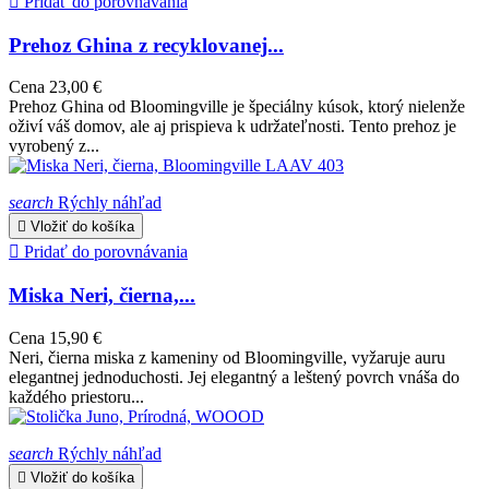

Pridať do porovnávania
Prehoz Ghina z recyklovanej...
Cena
23,00 €
Prehoz Ghina od Bloomingville je špeciálny kúsok, ktorý nielenže
oživí váš domov, ale aj prispieva k udržateľnosti. Tento prehoz je
vyrobený z...
search
Rýchly náhľad

Vložiť do košíka

Pridať do porovnávania
Miska Neri, čierna,...
Cena
15,90 €
Neri, čierna miska z kameniny od Bloomingville, vyžaruje auru
elegantnej jednoduchosti. Jej elegantný a leštený povrch vnáša do
každého priestoru...
search
Rýchly náhľad

Vložiť do košíka