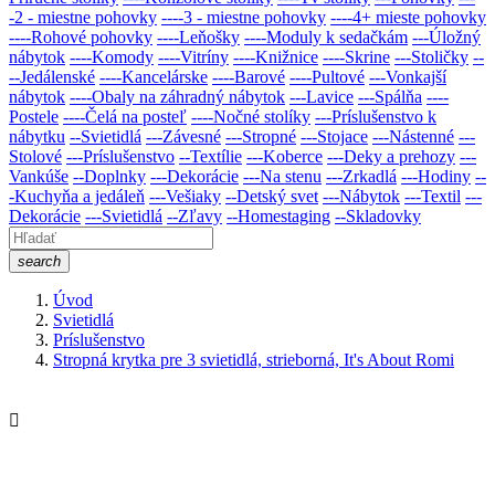
-2 - miestne pohovky
----3 - miestne pohovky
----4+ mieste pohovky
----Rohové pohovky
----Leňošky
----Moduly k sedačkám
---Úložný
nábytok
----Komody
----Vitríny
----Knižnice
----Skrine
---Stoličky
--
--Jedálenské
----Kancelárske
----Barové
----Pultové
---Vonkajší
nábytok
----Obaly na záhradný nábytok
---Lavice
---Spálňa
----
Postele
----Čelá na posteľ
----Nočné stolíky
---Príslušenstvo k
nábytku
--Svietidlá
---Závesné
---Stropné
---Stojace
---Nástenné
---
Stolové
---Príslušenstvo
--Textílie
---Koberce
---Deky a prehozy
---
Vankúše
--Doplnky
---Dekorácie
---Na stenu
---Zrkadlá
---Hodiny
--
-Kuchyňa a jedáleň
---Vešiaky
--Detský svet
---Nábytok
---Textil
---
Dekorácie
---Svietidlá
--Zľavy
--Homestaging
--Skladovky
search
Úvod
Svietidlá
Príslušenstvo
Stropná krytka pre 3 svietidlá, strieborná, It's About Romi
