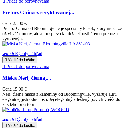

Pridať do porovnávania
Prehoz Ghina z recyklovanej...
Cena
23,00 €
Prehoz Ghina od Bloomingville je špeciálny kúsok, ktorý nielenže
oživí váš domov, ale aj prispieva k udržateľnosti. Tento prehoz je
vyrobený z...
search
Rýchly náhľad

Vložiť do košíka

Pridať do porovnávania
Miska Neri, čierna,...
Cena
15,90 €
Neri, čierna miska z kameniny od Bloomingville, vyžaruje auru
elegantnej jednoduchosti. Jej elegantný a leštený povrch vnáša do
každého priestoru...
search
Rýchly náhľad

Vložiť do košíka