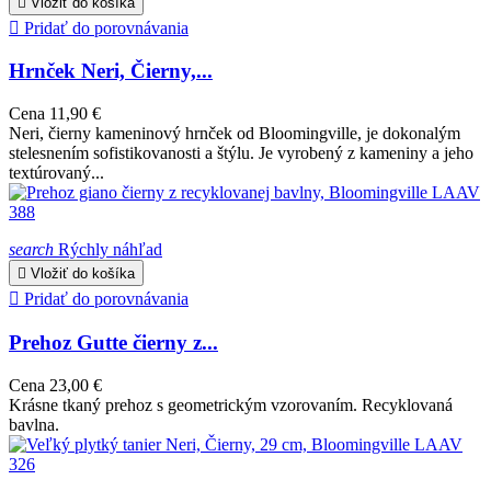

Vložiť do košíka

Pridať do porovnávania
Hrnček Neri, Čierny,...
Cena
11,90 €
Neri, čierny kameninový hrnček od Bloomingville, je dokonalým
stelesnením sofistikovanosti a štýlu. Je vyrobený z kameniny a jeho
textúrovaný...
search
Rýchly náhľad

Vložiť do košíka

Pridať do porovnávania
Prehoz Gutte čierny z...
Cena
23,00 €
Krásne tkaný prehoz s geometrickým vzorovaním. Recyklovaná
bavlna.