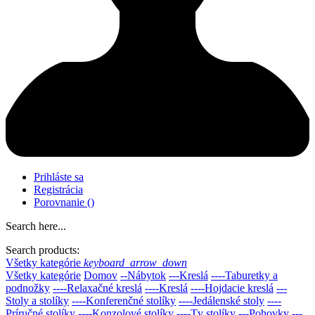
Prihláste sa
Registrácia
Porovnanie
(
)
Search here...
Search products:
Všetky kategórie
keyboard_arrow_down
Všetky kategórie
Domov
--Nábytok
---Kreslá
----Taburetky a
podnožky
----Relaxačné kreslá
----Kreslá
----Hojdacie kreslá
---
Stoly a stolíky
----Konferenčné stolíky
----Jedálenské stoly
----
Príručné stolíky
----Konzolové stolíky
----Tv stolíky
---Pohovky
---