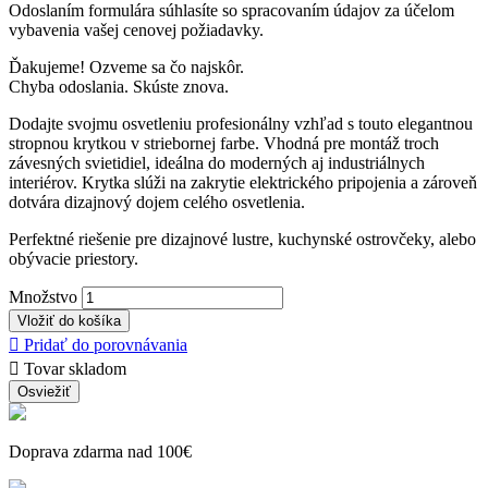
Odoslaním formulára súhlasíte so spracovaním údajov za účelom
vybavenia vašej cenovej požiadavky.
Ďakujeme! Ozveme sa čo najskôr.
Chyba odoslania. Skúste znova.
Dodajte svojmu osvetleniu profesionálny vzhľad s touto elegantnou
stropnou krytkou v striebornej farbe. Vhodná pre montáž troch
závesných svietidiel, ideálna do moderných aj industriálnych
interiérov. Krytka slúži na zakrytie elektrického pripojenia a zároveň
dotvára dizajnový dojem celého osvetlenia.
Perfektné riešenie pre dizajnové lustre, kuchynské ostrovčeky, alebo
obývacie priestory.
Množstvo
Vložiť do košíka

Pridať do porovnávania

Tovar skladom
Doprava zdarma nad 100€