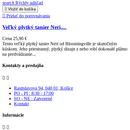
search
Rýchly náhľad

Vložiť do košíka

Pridať do porovnávania
Veľký plytký tanier Neri,...
Cena
25,90 €
Tento veľký plytký tanier Neri od Bloomingville je skutočným
kúskom. Jeho priestranný, plytký dizajn z neho robí dokonalé plátno
na predvádzanie...
Kontakty a predajňa


Rastislavova 94, 040 01, Košice
PO - PI : 8:30 - 17:00
SO - NE : Zatvorené
Kontakt
Informácie

