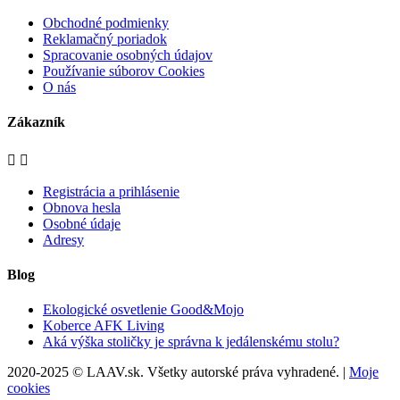
Obchodné podmienky
Reklamačný poriadok
Spracovanie osobných údajov
Používanie súborov Cookies
O nás
Zákazník


Registrácia a prihlásenie
Obnova hesla
Osobné údaje
Adresy
Blog
Ekologické osvetlenie Good&Mojo
Koberce AFK Living
Aká výška stoličky je správna k jedálenskému stolu?
2020-2025 © LAAV.sk. Všetky autorské práva vyhradené. |
Moje
cookies