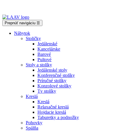
Showroom Košice - Rastislavova 94
Prepnúť navigáciu
☰
Nábytok
Stoličky
Jedálenské
Kancelárske
Barové
Pultové
Stoly a stolíky
Jedálenské stoly
Konferenčné stolíky
Príručné stolíky
Konzolové stolíky
Tv stolíky
Kreslá
Kreslá
Relaxačné kreslá
Hojdacie kreslá
Taburetky a podnožky
Pohovky
Spálňa