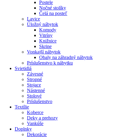
Postele
Nočné stolíky
Čelá na posteľ
Lavice
Úložný nábytok
Komody
Vitríny
Knižnice
Skrine
Vonkajší nábytok
Obaly na záhradný nábytok
Príslušenstvo k nábytku
Svietidlá
Závesné
Stropné
Stojace
Nástenné
Stolové
Príslušenstvo
Textílie
Koberce
Deky a prehozy
Vankúše
Doplnky
Dekorácie