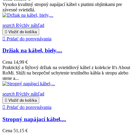
Vysoko kvalitný stropný napájací kábel s piatimi objímkami pre
závesné svietidlá.
search
Rýchly náhľad

Vložiť do košíka

Pridať do porovnávania
Držiak na kábel, biely,...
Cena
14,99 €
Praktický a štýlový držiak na svietidlový kábel z kolekcie It's About
RoMi. Slúži na bezpečné uchytenie textilného kábla k stropu alebo
stene a...
search
Rýchly náhľad

Vložiť do košíka

Pridať do porovnávania
Stropný napájací kábel,...
Cena
51,15 €