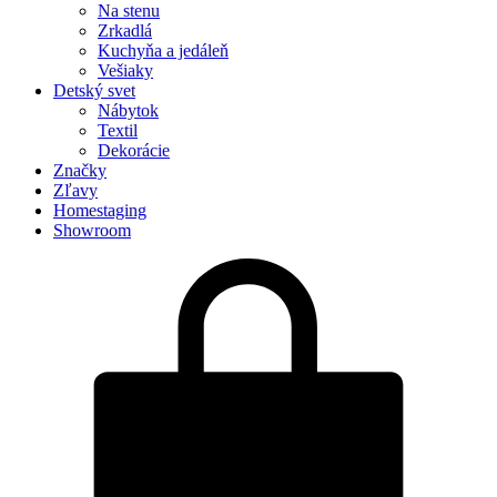
Na stenu
Zrkadlá
Kuchyňa a jedáleň
Vešiaky
Detský svet
Nábytok
Textil
Dekorácie
Značky
Zľavy
Homestaging
Showroom