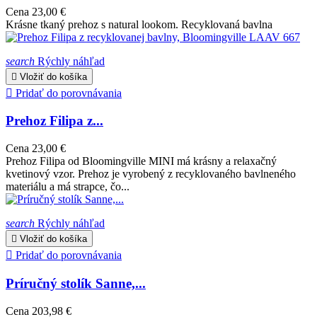
Cena
23,00 €
Krásne tkaný prehoz s natural lookom. Recyklovaná bavlna
search
Rýchly náhľad

Vložiť do košíka

Pridať do porovnávania
Prehoz Filipa z...
Cena
23,00 €
Prehoz Filipa od Bloomingville MINI má krásny a relaxačný
kvetinový vzor. Prehoz je vyrobený z recyklovaného bavlneného
materiálu a má strapce, čo...
search
Rýchly náhľad

Vložiť do košíka

Pridať do porovnávania
Príručný stolík Sanne,...
Cena
203,98 €