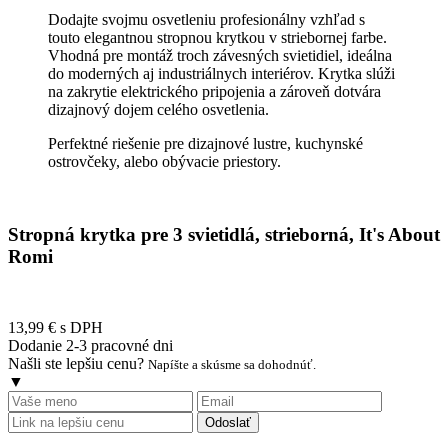
Dodajte svojmu osvetleniu profesionálny vzhľad s
touto elegantnou stropnou krytkou v striebornej farbe.
Vhodná pre montáž troch závesných svietidiel, ideálna
do moderných aj industriálnych interiérov. Krytka slúži
na zakrytie elektrického pripojenia a zároveň dotvára
dizajnový dojem celého osvetlenia.
Perfektné riešenie pre dizajnové lustre, kuchynské
ostrovčeky, alebo obývacie priestory.
Stropná krytka pre 3 svietidlá, strieborná, It's About
Romi
13,99 €
s DPH
Dodanie 2-3 pracovné dni
Našli ste lepšiu cenu?
Napíšte a skúsme sa dohodnúť.
▼
Odoslať