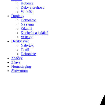
Koberce
Deky a prehozy
Vankúše
Doplnky
Dekorácie
Na stenu
Zrkadlá
Kuchyňa a jedáleň
Vešiaky
Detský svet
Nábytok
Textil
Dekorácie
Značky
Zľavy
Homestaging
Showroom