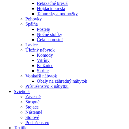
Relaxačné kreslá
Hojdacie kreslá
Taburetky a podnožky
Pohovky
Spálňa
Postele
Nočné stolíky
Čelá na posteľ
Lavice
Úložný nábytok
Komody
Vitríny
Knižnice
Skrine
Vonkajší nábytok
Obaly na záhradný nábytok
Príslušenstvo k nábytku
Svietidlá
Závesné
Stropné
Stojace
Nástenné
Stolové
Príslušenstvo
Textílie