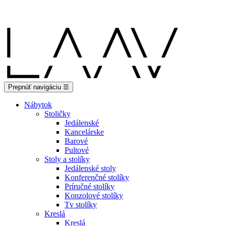
Showroom Košice - Rastislavova 94
Prepnúť navigáciu
☰
Nábytok
Stoličky
Jedálenské
Kancelárske
Barové
Pultové
Stoly a stolíky
Jedálenské stoly
Konferenčné stolíky
Príručné stolíky
Konzolové stolíky
Tv stolíky
Kreslá
Kreslá