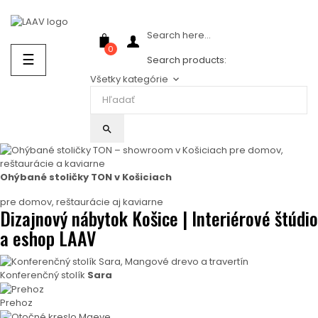
Showroom Košice - Rastislavova 94
Search here...
0
Prepnúť
☰
Search products:
navigáciu
Všetky kategórie
keyboard_arrow_down
search
Ohýbané stoličky TON v Košiciach
pre domov, reštaurácie aj kaviarne
Dizajnový nábytok Košice | Interiérové štúdio
a eshop LAAV
Konferenčný stolík
Sara
Prehoz