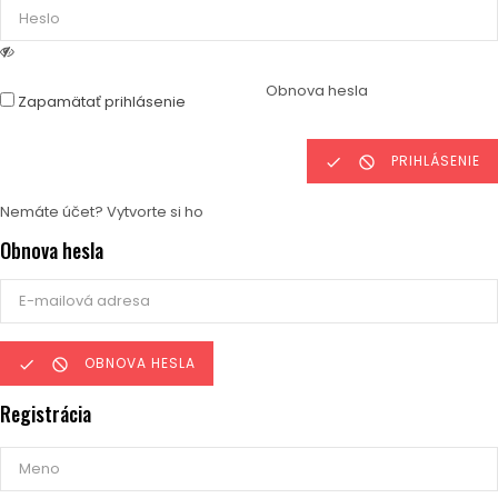
Obnova hesla
Zapamätať prihlásenie
PRIHLÁSENIE


Nemáte účet? Vytvorte si ho
Obnova hesla
OBNOVA HESLA


Registrácia