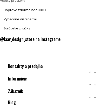
Všetky produkty
Doprava zdarma nad 100€
Vyberané dizajnérmi
Európske značky
@laav_design_store na Instagrame
Kontakty a predajňa


Informácie


Zákazník


Blog