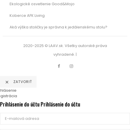
Ekologické osvetlenie Good&Mojo
Koberce AFK Living
Aká výška stoličky je správna k jedálenskému stolu?
2020-2025 © LAAV.sk. Všetky autorské práva
vyhradené. |
Facebook
Instagram
ZATVORIŤ

ihlásenie
gistrácia
Prihlásenie do účtu
Prihlásenie do účtu