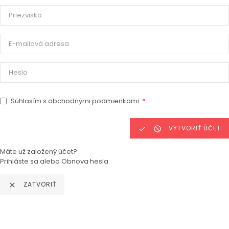
Súhlasím s obchodnými podmienkami.
*
VYTVORIŤ ÚČET


Máte už založený účet?
Prihláste sa
alebo
Obnova hesla
ZATVORIŤ
