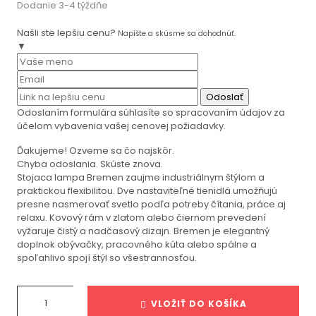
Dodanie 3-4 týždňe
Našli ste lepšiu cenu?
Napíšte a skúsme sa dohodnúť.
▼
Odoslať
Odoslaním formulára súhlasíte so spracovaním údajov za
účelom vybavenia vašej cenovej požiadavky.
Ďakujeme! Ozveme sa čo najskôr.
Chyba odoslania. Skúste znova.
Stojaca lampa Bremen zaujme industriálnym štýlom a
praktickou flexibilitou. Dve nastaviteľné tienidlá umožňujú
presne nasmerovať svetlo podľa potreby čítania, práce aj
relaxu. Kovový rám v zlatom alebo čiernom prevedení
vyžaruje čistý a nadčasový dizajn. Bremen je elegantný
doplnok obývačky, pracovného kúta alebo spálne a
spoľahlivo spojí štýl so všestrannosťou.
VLOŽIŤ DO KOŠÍKA