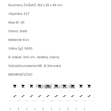
Rozmery (VxŠxH): 162 x 25 x 45 cm
Objímka: E27
Max W: 40
Farba: zlatá
Materiál: Kov
Váha (g): 5000
El. kábel: 200 cm , textilný, čierny
Súčasťou balenia NIE JE žiarovka
BREMEN/F2/GO
PODOBNÉ Z KATEGÓRIE




















STOJACA
STOJACA
STOJACIA
STOJACA
STOJATA
STOJACA
STOJACA
STOJACA
STOJACIA
STOJACA