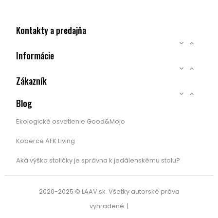
Kontakty a predajňa


Informácie


Zákazník


Blog
Ekologické osvetlenie Good&Mojo
Koberce AFK Living
Aká výška stoličky je správna k jedálenskému stolu?
2020-2025 © LAAV.sk. Všetky autorské práva
vyhradené. |