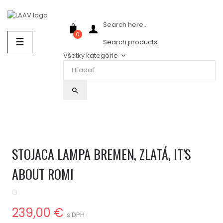
Showroom Košice - Rastislavova 94
Search here...
0
Prepnúť
☰
Search products:
navigáciu
Všetky kategórie
keyboard_arrow_down
search
STOJACA LAMPA BREMEN, ZLATÁ, IT'S
ABOUT ROMI
239,00 €
s DPH