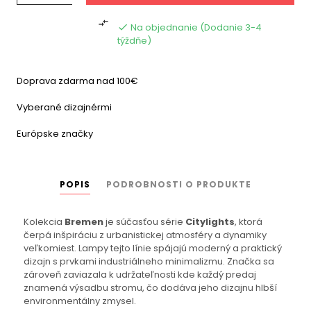

Na objednanie (Dodanie 3-4

týždňe)
Doprava zdarma nad 100€
Vyberané dizajnérmi
Európske značky
POPIS
PODROBNOSTI O PRODUKTE
Kolekcia
Bremen
je súčasťou série
Citylights
, ktorá
čerpá inšpiráciu z urbanistickej atmosféry a dynamiky
veľkomiest. Lampy tejto línie spájajú moderný a praktický
dizajn s prvkami industriálneho minimalizmu. Značka sa
zároveň zaviazala k udržateľnosti kde každý predaj
znamená výsadbu stromu, čo dodáva jeho dizajnu hlbší
environmentálny zmysel.