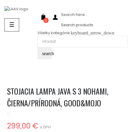
Showroom Košice - Rastislavova 94
Search here...
0
Prepnúť
☰
Search products:
navigáciu
Všetky kategórie
keyboard_arrow_down
search
STOJACIA LAMPA JAVA S 3 NOHAMI,
ČIERNA/PRÍRODNÁ, GOOD&MOJO
299,00 €
s DPH