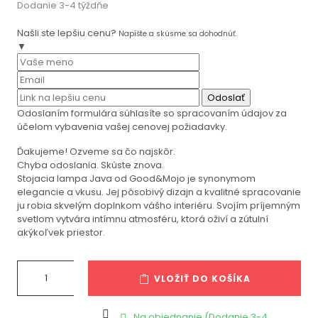
Dodanie 3-4 týždňe
Našli ste lepšiu cenu?
Napíšte a skúsme sa dohodnúť.
▼
Odoslať
Odoslaním formulára súhlasíte so spracovaním údajov za
účelom vybavenia vašej cenovej požiadavky.
Ďakujeme! Ozveme sa čo najskôr.
Chyba odoslania. Skúste znova.
Stojacia lampa Java od Good&Mojo je synonymom
elegancie a vkusu. Jej pôsobivý dizajn a kvalitné spracovanie
ju robia skvelým doplnkom vášho interiéru. Svojím príjemným
svetlom vytvára intímnu atmosféru, ktorá oživí a zútulní
akýkoľvek priestor.
VLOŽIŤ DO KOŠÍKA

Na objednanie (Dodanie 3-4