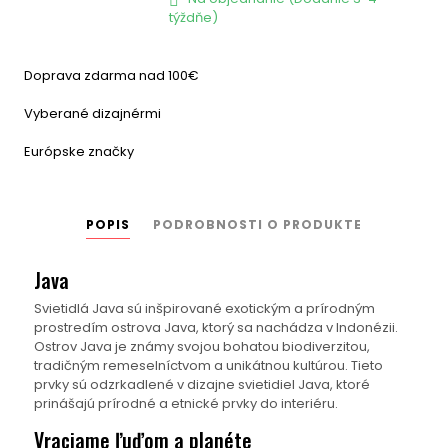

týždňe)
Doprava zdarma nad 100€
Vyberané dizajnérmi
Európske značky
POPIS
PODROBNOSTI O PRODUKTE
Java
Svietidlá Java sú inšpirované exotickým a prírodným
prostredím ostrova Java, ktorý sa nachádza v Indonézii.
Ostrov Java je známy svojou bohatou biodiverzitou,
tradičným remeselníctvom a unikátnou kultúrou. Tieto
prvky sú odzrkadlené v dizajne svietidiel Java, ktoré
prinášajú prírodné a etnické prvky do interiéru.
Vraciame ľuďom a planéte