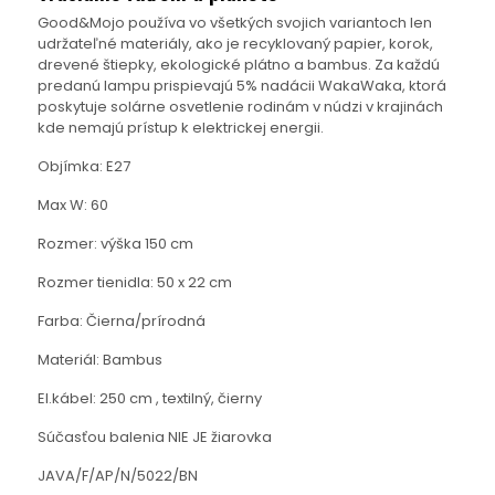
Good&Mojo používa vo všetkých svojich variantoch len
udržateľné materiály, ako je recyklovaný papier, korok,
drevené štiepky, ekologické plátno a bambus. Za každú
predanú lampu prispievajú 5% nadácii WakaWaka, ktorá
poskytuje solárne osvetlenie rodinám v núdzi v krajinách
kde nemajú prístup k elektrickej energii.
Objímka: E27
Max W: 60
Rozmer: výška 150 cm
Rozmer tienidla: 50 x 22 cm
Farba: Čierna/prírodná
Materiál: Bambus
El.kábel: 250 cm , textilný, čierny
Súčasťou balenia NIE JE žiarovka
JAVA/F/AP/N/5022/BN