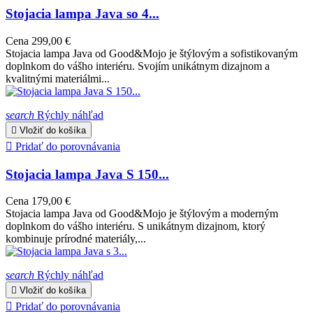
Stojacia lampa Java so 4...
Cena
299,00 €
Stojacia lampa Java od Good&Mojo je štýlovým a sofistikovaným
doplnkom do vášho interiéru. Svojím unikátnym dizajnom a
kvalitnými materiálmi...
search
Rýchly náhľad

Vložiť do košíka

Pridať do porovnávania
Stojacia lampa Java S 150...
Cena
179,00 €
Stojacia lampa Java od Good&Mojo je štýlovým a moderným
doplnkom do vášho interiéru. S unikátnym dizajnom, ktorý
kombinuje prírodné materiály,...
search
Rýchly náhľad

Vložiť do košíka

Pridať do porovnávania