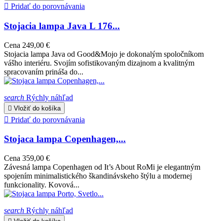

Pridať do porovnávania
Stojacia lampa Java L 176...
Cena
249,00 €
Stojacia lampa Java od Good&Mojo je dokonalým spoločníkom
vášho interiéru. Svojím sofistikovaným dizajnom a kvalitným
spracovaním prináša do...
search
Rýchly náhľad

Vložiť do košíka

Pridať do porovnávania
Stojaca lampa Copenhagen,...
Cena
359,00 €
Závesná lampa Copenhagen od It’s About RoMi je elegantným
spojením minimalistického škandinávskeho štýlu a modernej
funkcionality. Kovová...
search
Rýchly náhľad