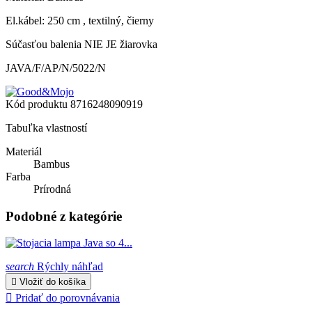
El.kábel: 250 cm , textilný, čierny
Súčasťou balenia NIE JE žiarovka
JAVA/F/AP/N/5022/N
Kód produktu
8716248090919
Tabuľka vlastností
Materiál
Bambus
Farba
Prírodná
Podobné z kategórie
search
Rýchly náhľad

Vložiť do košíka

Pridať do porovnávania