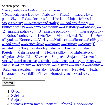
Search products:
Všetky kategórie
keyboard_arrow_down
Všetky kategórie
Domov
--Nábytok
---Kreslá
----Taburetky a
podnožky
----Relaxačné kreslá
----Kreslá
----Hojdacie kreslá
---
Stoly a stolíky
----Konferenčné stolíky
----Jedálenské stoly
----
Príručné stolíky
----Konzolové stolíky
----Tv stolíky
---Pohovky
---
-2 - miestne pohovky
----3 - miestne pohovky
----4+ mieste pohovky
----Rohové pohovky
----Leňošky
----Moduly k sedačkám
---Úložný
nábytok
----Komody
----Vitríny
----Knižnice
----Skrine
---Stoličky
--
--Jedálenské
----Kancelárske
----Barové
----Pultové
---Vonkajší
nábytok
----Obaly na záhradný nábytok
---Lavice
---Spálňa
----
Postele
----Čelá na posteľ
----Nočné stolíky
---Príslušenstvo k
nábytku
--Svietidlá
---Závesné
---Stropné
---Stojace
---Nástenné
---
Stolové
---Príslušenstvo
--Textílie
---Koberce
---Deky a prehozy
---
Vankúše
--Doplnky
---Dekorácie
---Na stenu
---Zrkadlá
---Hodiny
--
-Kuchyňa a jedáleň
---Vešiaky
--Detský svet
---Nábytok
---Textil
---
Dekorácie
---Svietidlá
--Zľavy
--Homestaging
--Skladovky
search
Úvod
Svietidlá
Stojace
Stojacia lampa Java s 3 nohami, Prírodná, Good&Mojo