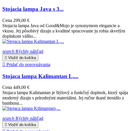
Stojacia lampa Java s 3...
Cena
299,00 €
Stojacia lampa Java od Good&Mojo je synonymom elegancie a
vkusu. Jej pôsobivý dizajn a kvalitné spracovanie ju robia skvelým
doplnkom vášho...
search
Rýchly náhľad

Vložiť do košíka

Pridať do porovnávania
Stojaca lampa Kalimantan L,...
Cena
449,00 €
Stojaca lampa Kalimantan je štýlový a funkčný doplnok, ktorý spája
moderný dizajn s prírodnými materiálmi. Jej ručne tkané tienidlo z
bambusu...
search
Rýchly náhľad

Vložiť do košíka