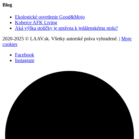
Blog
Ekologické osvetlenie Good&Mojo
Koberce AFK Living
Aká výška stoličky je správna k jedálenskému stolu?
2020-2025 © LAAV.sk. Všetky autorské práva vyhradené. |
Moje
cookies
Facebook
Instagram