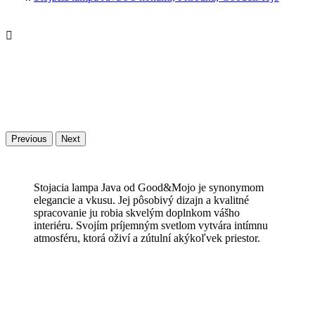

Previous
Next
Stojacia lampa Java od Good&Mojo je synonymom
elegancie a vkusu. Jej pôsobivý dizajn a kvalitné
spracovanie ju robia skvelým doplnkom vášho
interiéru. Svojím príjemným svetlom vytvára intímnu
atmosféru, ktorá oživí a zútulní akýkoľvek priestor.