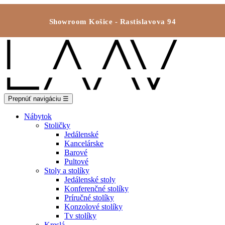
Showroom Košice - Rastislavova 94
Prepnúť navigáciu
☰
Nábytok
Stoličky
Jedálenské
Kancelárske
Barové
Pultové
Stoly a stolíky
Jedálenské stoly
Konferenčné stolíky
Príručné stolíky
Konzolové stolíky
Tv stolíky
Kreslá