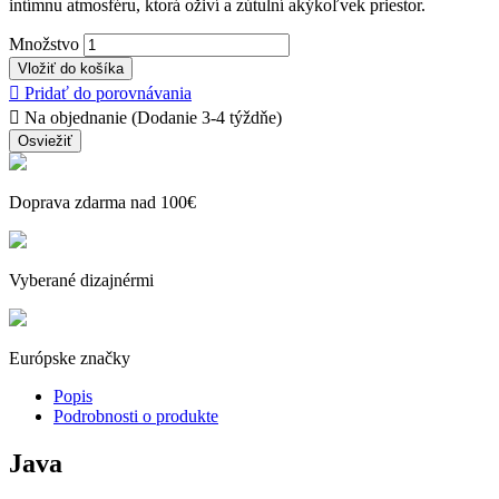
intímnu atmosféru, ktorá oživí a zútulní akýkoľvek priestor.
Množstvo
Vložiť do košíka

Pridať do porovnávania

Na objednanie (Dodanie 3-4 týždňe)
Doprava zdarma nad 100€
Vyberané dizajnérmi
Európske značky
Popis
Podrobnosti o produkte
Java