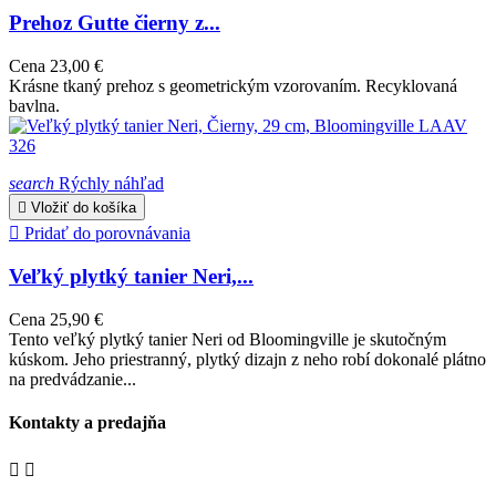
Prehoz Gutte čierny z...
Cena
23,00 €
Krásne tkaný prehoz s geometrickým vzorovaním. Recyklovaná
bavlna.
search
Rýchly náhľad

Vložiť do košíka

Pridať do porovnávania
Veľký plytký tanier Neri,...
Cena
25,90 €
Tento veľký plytký tanier Neri od Bloomingville je skutočným
kúskom. Jeho priestranný, plytký dizajn z neho robí dokonalé plátno
na predvádzanie...
Kontakty a predajňa

