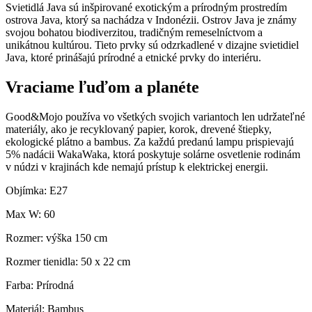
Svietidlá Java sú inšpirované exotickým a prírodným prostredím
ostrova Java, ktorý sa nachádza v Indonézii. Ostrov Java je známy
svojou bohatou biodiverzitou, tradičným remeselníctvom a
unikátnou kultúrou. Tieto prvky sú odzrkadlené v dizajne svietidiel
Java, ktoré prinášajú prírodné a etnické prvky do interiéru.
Vraciame ľuďom a planéte
Good&Mojo používa vo všetkých svojich variantoch len udržateľné
materiály, ako je recyklovaný papier, korok, drevené štiepky,
ekologické plátno a bambus. Za každú predanú lampu prispievajú
5% nadácii WakaWaka, ktorá poskytuje solárne osvetlenie rodinám
v núdzi v krajinách kde nemajú prístup k elektrickej energii.
Objímka: E27
Max W: 60
Rozmer: výška 150 cm
Rozmer tienidla: 50 x 22 cm
Farba: Prírodná
Materiál: Bambus