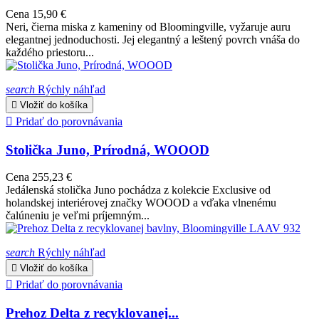
Cena
15,90 €
Neri, čierna miska z kameniny od Bloomingville, vyžaruje auru
elegantnej jednoduchosti. Jej elegantný a leštený povrch vnáša do
každého priestoru...
search
Rýchly náhľad

Vložiť do košíka

Pridať do porovnávania
Stolička Juno, Prírodná, WOOOD
Cena
255,23 €
Jedálenská stolička Juno pochádza z kolekcie Exclusive od
holandskej interiérovej značky WOOOD a vďaka vlnenému
čalúneniu je veľmi príjemným...
search
Rýchly náhľad

Vložiť do košíka

Pridať do porovnávania
Prehoz Delta z recyklovanej...