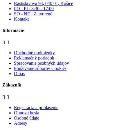
Rastislavova 94, 040 01, Košice
PO - PI : 8:30 - 17:00
SO - NE : Zatvorené
Kontakt
Informácie


Obchodné podmienky
Reklamačný poriadok
Spracovanie osobných údajov
Používanie súborov Cookies
O nás
Zákazník


Registrácia a prihlásenie
Obnova hesla
Osobné údaje
Adresy