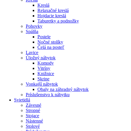
Kreslá
Relaxačné kreslá
Hojdacie kreslá
Taburetky a podnožky
Pohovky
Spálňa
Postele
Nočné stolíky
Čelá na posteľ
Lavice
Úložný nábytok
Komody
Vitríny
Knižnice
Skrine
Vonkajší nábytok
Obaly na záhradný nábytok
Príslušenstvo k nábytku
Svietidlá
Závesné
Stropné
Stojace
Nástenné
Stolové