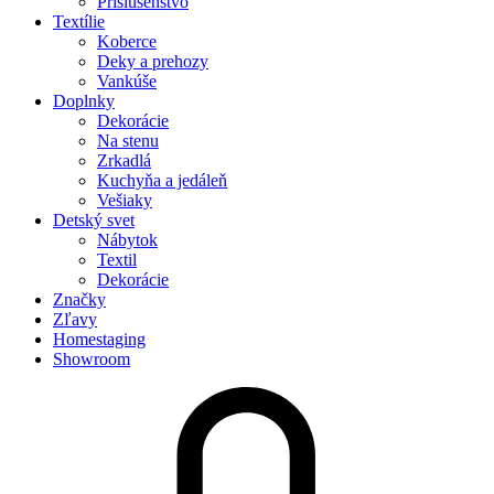
Príslušenstvo
Textílie
Koberce
Deky a prehozy
Vankúše
Doplnky
Dekorácie
Na stenu
Zrkadlá
Kuchyňa a jedáleň
Vešiaky
Detský svet
Nábytok
Textil
Dekorácie
Značky
Zľavy
Homestaging
Showroom