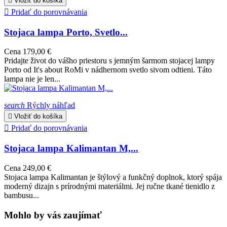

Vložiť do košíka

Pridať do porovnávania
Stojaca lampa Porto, Svetlo...
Cena
179,00 €
Pridajte život do vášho priestoru s jemným šarmom stojacej lampy
Porto od It's about RoMi v nádhernom svetlo sivom odtieni. Táto
lampa nie je len...
search
Rýchly náhľad

Vložiť do košíka

Pridať do porovnávania
Stojaca lampa Kalimantan M,...
Cena
249,00 €
Stojaca lampa Kalimantan je štýlový a funkčný doplnok, ktorý spája
moderný dizajn s prírodnými materiálmi. Jej ručne tkané tienidlo z
bambusu...
Mohlo by vás zaujímať