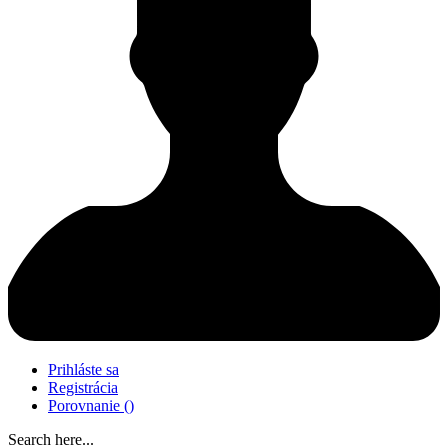
Prihláste sa
Registrácia
Porovnanie
(
)
Search here...