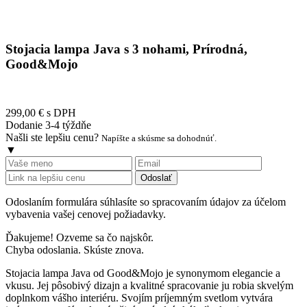
Stojacia lampa Java s 3 nohami, Prírodná,
Good&Mojo
299,00 €
s DPH
Dodanie 3-4 týždňe
Našli ste lepšiu cenu?
Napíšte a skúsme sa dohodnúť.
▼
Odoslať
Odoslaním formulára súhlasíte so spracovaním údajov za účelom
vybavenia vašej cenovej požiadavky.
Ďakujeme! Ozveme sa čo najskôr.
Chyba odoslania. Skúste znova.
Stojacia lampa Java od Good&Mojo je synonymom elegancie a
vkusu. Jej pôsobivý dizajn a kvalitné spracovanie ju robia skvelým
doplnkom vášho interiéru. Svojím príjemným svetlom vytvára