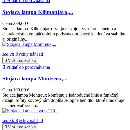

Pridať do porovnávania
Stojaca lampa Kilimanjaro,...
Cena
289,00 €
Stojaca lampa Kilimanjaro zaujme svojou vysokou siluetou a
charakteristickým päťnohým podstavcom, ktorý jej dodáva stabilitu
aj originálny...
search
Rýchly náhľad

Vložiť do košíka

Pridať do porovnávania
Stojaca lampa Montreux,...
Cena
199,00 €
Stojaca lampa Montreux kombinuje jednoduché línie a funkčný
dizajn. Štíhly kovový rám dopĺňa sklopné tienidlo, ktoré umožňuje
nasmerovať svetlo...
search
Rýchly náhľad

Vložiť do košíka