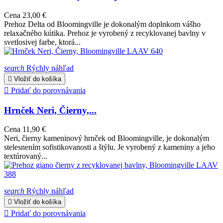
Cena
23,00 €
Prehoz Delta od Bloomingville je dokonalým doplnkom vášho
relaxačného kútika. Prehoz je vyrobený z recyklovanej bavlny v
svetlosivej farbe, ktorá...
search
Rýchly náhľad

Vložiť do košíka

Pridať do porovnávania
Hrnček Neri, Čierny,...
Cena
11,90 €
Neri, čierny kameninový hrnček od Bloomingville, je dokonalým
stelesnením sofistikovanosti a štýlu. Je vyrobený z kameniny a jeho
textúrovaný...
search
Rýchly náhľad

Vložiť do košíka

Pridať do porovnávania