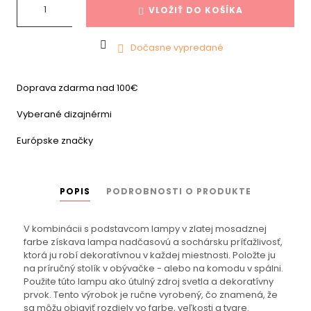
VLOŽIŤ DO KOŠÍKA

Dočasne vypredané

Doprava zdarma nad 100€
Vyberané dizajnérmi
Európske značky
POPIS
PODROBNOSTI O PRODUKTE
V kombinácii s podstavcom lampy v zlatej mosadznej
farbe získava lampa nadčasovú a sochársku príťažlivosť,
ktorá ju robí dekoratívnou v každej miestnosti. Položte ju
na príručný stolík v obývačke - alebo na komodu v spálni.
Použite túto lampu ako útulný zdroj svetla a dekoratívny
prvok. Tento výrobok je ručne vyrobený, čo znamená, že
sa môžu objaviť rozdiely vo farbe, veľkosti a tvare.