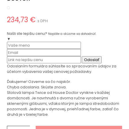
234,73 €
s DPH
Našli ste lepšiu cenu?
Napíšte a skúsme sa dohodnúť.
▼
Odoslať
Odoslaním formulára súhlasíte so spracovaním údajov za
účelom vybavenia vašej cenovej požiadavky.
Ďakujeme! Ozveme sa čo najskôr.
Chyba odoslania. Skúste znova.
Stolová lampa Twice od House Doctor vynikne v každej
domácnosti. Je navrhnutá s dvoma ručne vyrobenými
sklenenými glóbusmi, vďaka ktorým je lampa stredobodom
pozornosti. Jedna je v dymovej, priehľadnej farbe, zatiaľ čo
druhá je v bielej farbe.