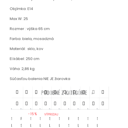
Objímka: E14
Max W: 25
Rozmer : výška 65 cm
Farba: biela, mosadzná
Materiál: sklo, kov
El.kábel: 250 cm
Váha: 2,86 kg
Súčasťou balenia NIE JE žiarovka
PODOBNÉ Z KATEGÓRIE




















-15%
VÝPREDAJ
STOLOVÁ
PRENOSNÁ
STOLOVÁ
STOLOVÁ
STOLOVÁ
STOLOVÁ
PRENOSNÁ
STOLOVÁ
STOLOVÁ
STOLOVÁ
LAMPA
STOLOVÁ
LAMPA
LAMPA
LAMPA
LAMPA
STOLOVÁ
LAMPA
LAMPA
LAMPA