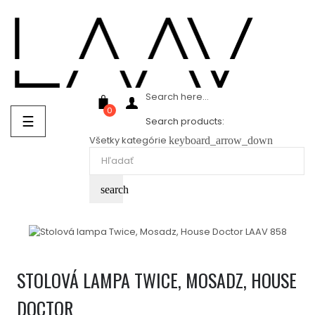
Showroom Košice - Rastislavova 94
Search here...
0
Prepnúť
☰
Search products:
navigáciu
Všetky kategórie
keyboard_arrow_down
search
STOLOVÁ LAMPA TWICE, MOSADZ, HOUSE
DOCTOR