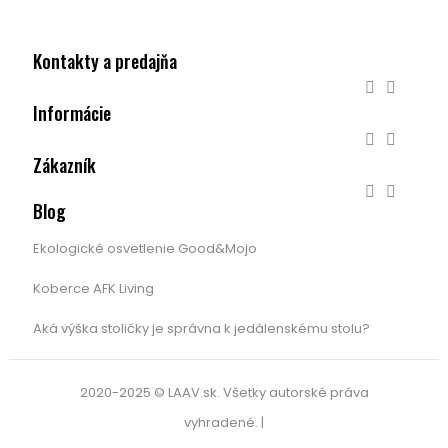
Kontakty a predajňa


Informácie


Zákazník


Blog
Ekologické osvetlenie Good&Mojo
Koberce AFK Living
Aká výška stoličky je správna k jedálenskému stolu?
2020-2025 © LAAV.sk. Všetky autorské práva
vyhradené. |