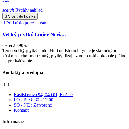
search
Rýchly náhľad

Vložiť do košíka

Pridať do porovnávania
Veľký plytký tanier Neri,...
Cena
25,90 €
Tento veľký plytký tanier Neri od Bloomingville je skutočným
kúskom. Jeho priestranný, plytký dizajn z neho robí dokonalé plátno
na predvádzanie...
Kontakty a predajňa


Rastislavova 94, 040 01, Košice
PO - PI : 8:30 - 17:00
SO - NE : Zatvorené
Kontakt
Informácie