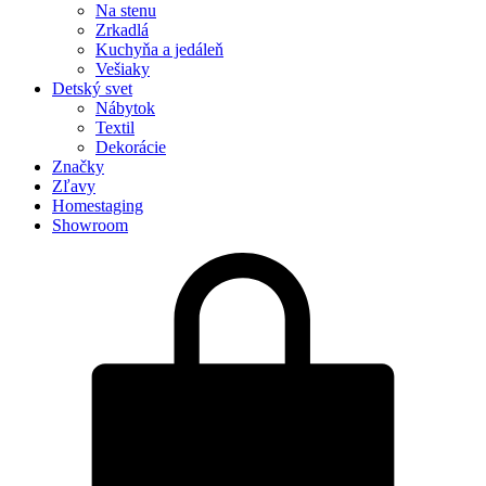
Na stenu
Zrkadlá
Kuchyňa a jedáleň
Vešiaky
Detský svet
Nábytok
Textil
Dekorácie
Značky
Zľavy
Homestaging
Showroom