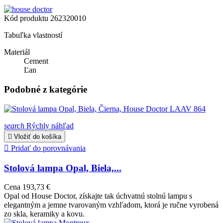
Kód produktu
262320010
Tabuľka vlastností
Materiál
Cement
Ľan
Podobné z kategórie
search
Rýchly náhľad

Vložiť do košíka

Pridať do porovnávania
Stolová lampa Opal, Biela,...
Cena
193,73 €
Opal od House Doctor, získajte tak úchvatnú stolnú lampu s
elegantným a jemne tvarovaným vzhľadom, ktorá je ručne vyrobená
zo skla, keramiky a kovu.