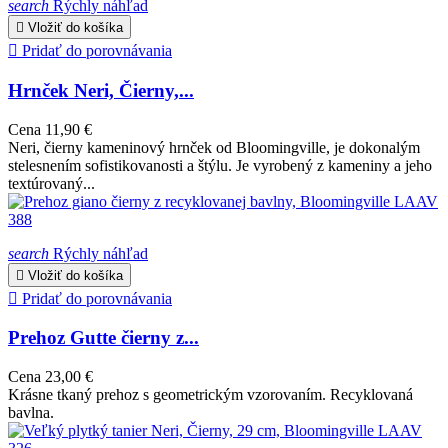
search
Rýchly náhľad

Vložiť do košíka

Pridať do porovnávania
Hrnček Neri, Čierny,...
Cena
11,90 €
Neri, čierny kameninový hrnček od Bloomingville, je dokonalým
stelesnením sofistikovanosti a štýlu. Je vyrobený z kameniny a jeho
textúrovaný...
search
Rýchly náhľad

Vložiť do košíka

Pridať do porovnávania
Prehoz Gutte čierny z...
Cena
23,00 €
Krásne tkaný prehoz s geometrickým vzorovaním. Recyklovaná
bavlna.