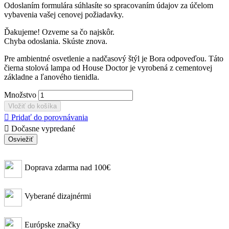
Odoslaním formulára súhlasíte so spracovaním údajov za účelom
vybavenia vašej cenovej požiadavky.
Ďakujeme! Ozveme sa čo najskôr.
Chyba odoslania. Skúste znova.
Pre ambientné osvetlenie a nadčasový štýl je Bora odpoveďou. Táto
čierna stolová lampa od House Doctor je vyrobená z cementovej
základne a ľanového tienidla.
Množstvo
Vložiť do košíka

Pridať do porovnávania

Dočasne vypredané
Doprava zdarma nad 100€
Vyberané dizajnérmi
Európske značky