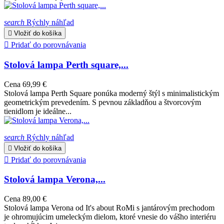
search
Rýchly náhľad

Vložiť do košíka

Pridať do porovnávania
Stolová lampa Perth square,...
Cena
69,99 €
Stolová lampa Perth Square ponúka moderný štýl s minimalistickým
geometrickým prevedením. S pevnou základňou a štvorcovým
tienidlom je ideálne...
search
Rýchly náhľad

Vložiť do košíka

Pridať do porovnávania
Stolová lampa Verona,...
Cena
89,00 €
Stolová lampa Verona od It's about RoMi s jantárovým prechodom
je ohromujúcim umeleckým dielom, ktoré vnesie do vášho interiéru