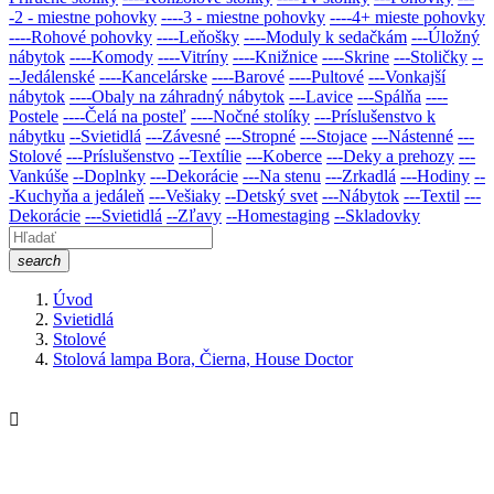
-2 - miestne pohovky
----3 - miestne pohovky
----4+ mieste pohovky
----Rohové pohovky
----Leňošky
----Moduly k sedačkám
---Úložný
nábytok
----Komody
----Vitríny
----Knižnice
----Skrine
---Stoličky
--
--Jedálenské
----Kancelárske
----Barové
----Pultové
---Vonkajší
nábytok
----Obaly na záhradný nábytok
---Lavice
---Spálňa
----
Postele
----Čelá na posteľ
----Nočné stolíky
---Príslušenstvo k
nábytku
--Svietidlá
---Závesné
---Stropné
---Stojace
---Nástenné
---
Stolové
---Príslušenstvo
--Textílie
---Koberce
---Deky a prehozy
---
Vankúše
--Doplnky
---Dekorácie
---Na stenu
---Zrkadlá
---Hodiny
--
-Kuchyňa a jedáleň
---Vešiaky
--Detský svet
---Nábytok
---Textil
---
Dekorácie
---Svietidlá
--Zľavy
--Homestaging
--Skladovky
search
Úvod
Svietidlá
Stolové
Stolová lampa Bora, Čierna, House Doctor
