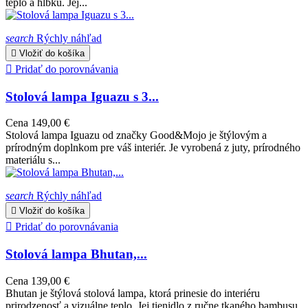
teplo a hĺbku. Jej...
search
Rýchly náhľad

Vložiť do košíka

Pridať do porovnávania
Stolová lampa Iguazu s 3...
Cena
149,00 €
Stolová lampa Iguazu od značky Good&Mojo je štýlovým a
prírodným doplnkom pre váš interiér. Je vyrobená z juty, prírodného
materiálu s...
search
Rýchly náhľad

Vložiť do košíka

Pridať do porovnávania
Stolová lampa Bhutan,...
Cena
139,00 €
Bhutan je štýlová stolová lampa, ktorá prinesie do interiéru
prirodzenosť a vizuálne teplo. Jej tienidlo z ručne tkaného bambusu