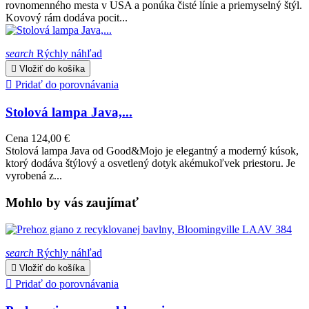
rovnomenného mesta v USA a ponúka čisté línie a priemyselný štýl.
Kovový rám dodáva pocit...
search
Rýchly náhľad

Vložiť do košíka

Pridať do porovnávania
Stolová lampa Java,...
Cena
124,00 €
Stolová lampa Java od Good&Mojo je elegantný a moderný kúsok,
ktorý dodáva štýlový a osvetlený dotyk akémukoľvek priestoru. Je
vyrobená z...
Mohlo by vás zaujímať
search
Rýchly náhľad

Vložiť do košíka

Pridať do porovnávania