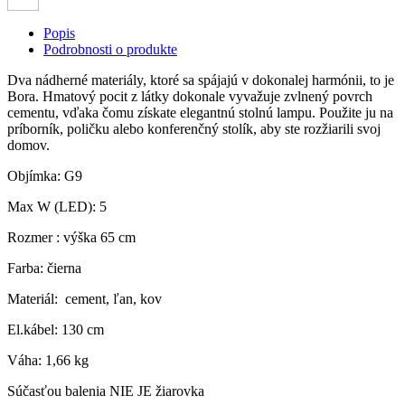
Popis
Podrobnosti o produkte
Dva nádherné materiály, ktoré sa spájajú v dokonalej harmónii, to je
Bora. Hmatový pocit z látky dokonale vyvažuje zvlnený povrch
cementu, vďaka čomu získate elegantnú stolnú lampu. Použite ju na
príborník, poličku alebo konferenčný stolík, aby ste rozžiarili svoj
domov.
Objímka: G9
Max W (LED): 5
Rozmer : výška 65 cm
Farba: čierna
Materiál: cement, ľan, kov
El.kábel: 130 cm
Váha: 1,66 kg
Súčasťou balenia NIE JE žiarovka