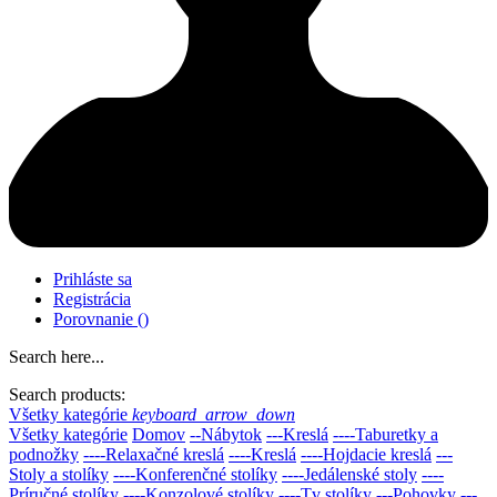
Prihláste sa
Registrácia
Porovnanie
(
)
Search here...
Search products:
Všetky kategórie
keyboard_arrow_down
Všetky kategórie
Domov
--Nábytok
---Kreslá
----Taburetky a
podnožky
----Relaxačné kreslá
----Kreslá
----Hojdacie kreslá
---
Stoly a stolíky
----Konferenčné stolíky
----Jedálenské stoly
----
Príručné stolíky
----Konzolové stolíky
----Tv stolíky
---Pohovky
---