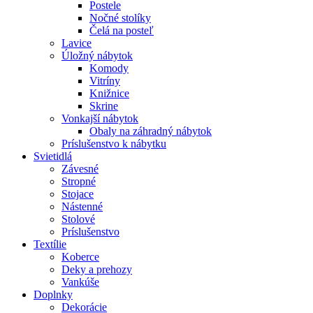
Postele
Nočné stolíky
Čelá na posteľ
Lavice
Úložný nábytok
Komody
Vitríny
Knižnice
Skrine
Vonkajší nábytok
Obaly na záhradný nábytok
Príslušenstvo k nábytku
Svietidlá
Závesné
Stropné
Stojace
Nástenné
Stolové
Príslušenstvo
Textílie
Koberce
Deky a prehozy
Vankúše
Doplnky
Dekorácie