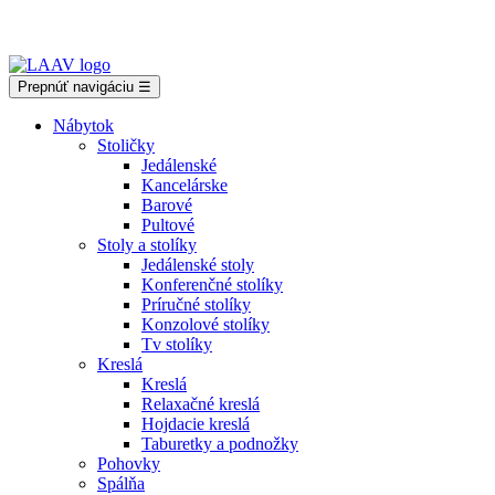
Showroom Košice - Rastislavova 94
Prepnúť navigáciu
☰
Nábytok
Stoličky
Jedálenské
Kancelárske
Barové
Pultové
Stoly a stolíky
Jedálenské stoly
Konferenčné stolíky
Príručné stolíky
Konzolové stolíky
Tv stolíky
Kreslá
Kreslá
Relaxačné kreslá
Hojdacie kreslá
Taburetky a podnožky
Pohovky
Spálňa