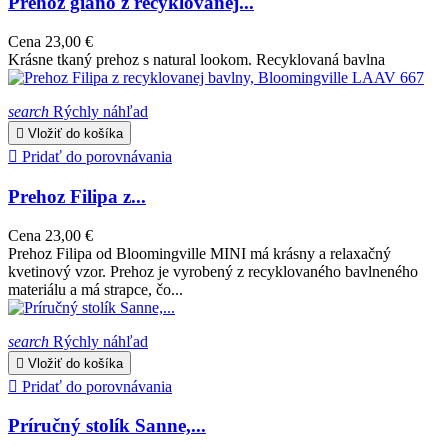
Prehoz giano z recyklovanej...
Cena
23,00 €
Krásne tkaný prehoz s natural lookom. Recyklovaná bavlna
search
Rýchly náhľad

Vložiť do košíka

Pridať do porovnávania
Prehoz Filipa z...
Cena
23,00 €
Prehoz Filipa od Bloomingville MINI má krásny a relaxačný
kvetinový vzor. Prehoz je vyrobený z recyklovaného bavlneného
materiálu a má strapce, čo...
search
Rýchly náhľad

Vložiť do košíka

Pridať do porovnávania
Príručný stolík Sanne,...