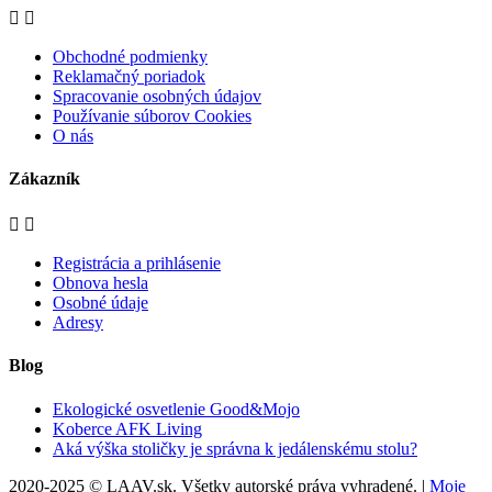


Obchodné podmienky
Reklamačný poriadok
Spracovanie osobných údajov
Používanie súborov Cookies
O nás
Zákazník


Registrácia a prihlásenie
Obnova hesla
Osobné údaje
Adresy
Blog
Ekologické osvetlenie Good&Mojo
Koberce AFK Living
Aká výška stoličky je správna k jedálenskému stolu?
2020-2025 © LAAV.sk. Všetky autorské práva vyhradené. |
Moje