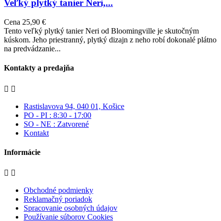
Veľký plytký tanier Neri,...
Cena
25,90 €
Tento veľký plytký tanier Neri od Bloomingville je skutočným
kúskom. Jeho priestranný, plytký dizajn z neho robí dokonalé plátno
na predvádzanie...
Kontakty a predajňa


Rastislavova 94, 040 01, Košice
PO - PI : 8:30 - 17:00
SO - NE : Zatvorené
Kontakt
Informácie


Obchodné podmienky
Reklamačný poriadok
Spracovanie osobných údajov
Používanie súborov Cookies