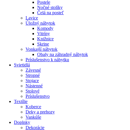
Postele
Nočné stolíky
Čelá na posteľ
Lavice
Úložný nábytok
Komody
Vitríny
Knižnice
Skrine
Vonkajší nábytok
Obaly na záhradný nábytok
Príslušenstvo k nábytku
Svietidlá
Závesné
Stropné
Stojace
Nástenné
Stolové
Príslušenstvo
Textílie
Koberce
Deky a prehozy
Vankúše
Doplnky
Dekorácie