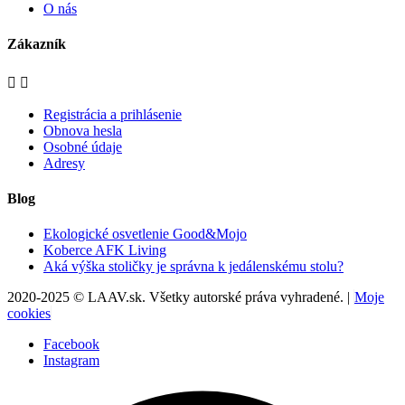
O nás
Zákazník


Registrácia a prihlásenie
Obnova hesla
Osobné údaje
Adresy
Blog
Ekologické osvetlenie Good&Mojo
Koberce AFK Living
Aká výška stoličky je správna k jedálenskému stolu?
2020-2025 © LAAV.sk. Všetky autorské práva vyhradené. |
Moje
cookies
Facebook
Instagram