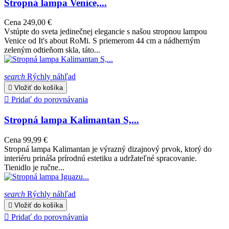
Stropná lampa Venice,...
Cena
249,00 €
Vstúpte do sveta jedinečnej elegancie s našou stropnou lampou
Venice od It's about RoMi. S priemerom 44 cm a nádherným
zeleným odtieňom skla, táto...
search
Rýchly náhľad

Vložiť do košíka

Pridať do porovnávania
Stropná lampa Kalimantan S,...
Cena
99,99 €
Stropná lampa Kalimantan je výrazný dizajnový prvok, ktorý do
interiéru prináša prírodnú estetiku a udržateľné spracovanie.
Tienidlo je ručne...
search
Rýchly náhľad

Vložiť do košíka

Pridať do porovnávania