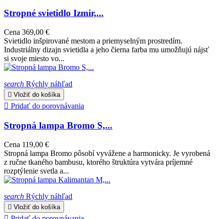
Stropné svietidlo Izmir,...
Cena
369,00 €
Svietidlo inšpirované mestom a priemyselným prostredím.
Industriálny dizajn svietidla a jeho čierna farba mu umožňujú nájsť
si svoje miesto vo...
search
Rýchly náhľad

Vložiť do košíka

Pridať do porovnávania
Stropná lampa Bromo S,...
Cena
119,00 €
Stropná lampa Bromo pôsobí vyvážene a harmonicky. Je vyrobená
z ručne tkaného bambusu, ktorého štruktúra vytvára príjemné
rozptýlenie svetla a...
search
Rýchly náhľad

Vložiť do košíka

Pridať do porovnávania