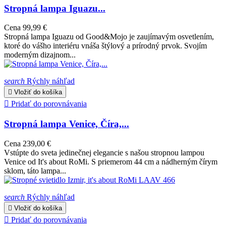
Stropná lampa Iguazu...
Cena
99,99 €
Stropná lampa Iguazu od Good&Mojo je zaujímavým osvetlením,
ktoré do vášho interiéru vnáša štýlový a prírodný prvok. Svojím
moderným dizajnom...
search
Rýchly náhľad

Vložiť do košíka

Pridať do porovnávania
Stropná lampa Venice, Číra,...
Cena
239,00 €
Vstúpte do sveta jedinečnej elegancie s našou stropnou lampou
Venice od It's about RoMi. S priemerom 44 cm a nádherným čírym
sklom, táto lampa...
search
Rýchly náhľad

Vložiť do košíka

Pridať do porovnávania