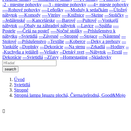
-2 - miestne pohovky
----3 - miestne pohovky
----4+ mieste pohovky
----Rohové pohovky
----Leňošky
----Moduly k sedačkám
---Úložný
nábytok
----Komody
----Vitríny
----Knižnice
----Skrine
---Stoličky
--
--Jedálenské
----Kancelárske
----Barové
----Pultové
---Vonkajší
nábytok
----Obaly na záhradný nábytok
---Lavice
---Spálňa
----
Postele
----Čelá na posteľ
----Nočné stolíky
---Príslušenstvo k
nábytku
--Svietidlá
---Závesné
---Stropné
---Stojace
---Nástenné
---
Stolové
---Príslušenstvo
--Textílie
---Koberce
---Deky a prehozy
---
Vankúše
--Doplnky
---Dekorácie
---Na stenu
---Zrkadlá
---Hodiny
--
-Kuchyňa a jedáleň
---Vešiaky
--Detský svet
---Nábytok
---Textil
---
Dekorácie
---Svietidlá
--Zľavy
--Homestaging
--Skladovky
search
Úvod
Svietidlá
Stropné
Stropná lampa Iguazu plochá, Čierna/prírodná, Good&Mojo
