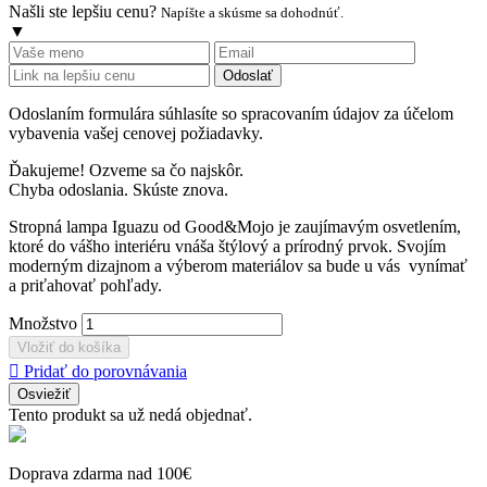
Našli ste lepšiu cenu?
Napíšte a skúsme sa dohodnúť.
▼
Odoslať
Odoslaním formulára súhlasíte so spracovaním údajov za účelom
vybavenia vašej cenovej požiadavky.
Ďakujeme! Ozveme sa čo najskôr.
Chyba odoslania. Skúste znova.
Stropná lampa Iguazu od Good&Mojo je zaujímavým osvetlením,
ktoré do vášho interiéru vnáša štýlový a prírodný prvok. Svojím
moderným dizajnom a výberom materiálov sa bude u vás vynímať
a priťahovať pohľady.
Množstvo
Vložiť do košíka

Pridať do porovnávania
Tento produkt sa už nedá objednať.
Doprava zdarma nad 100€