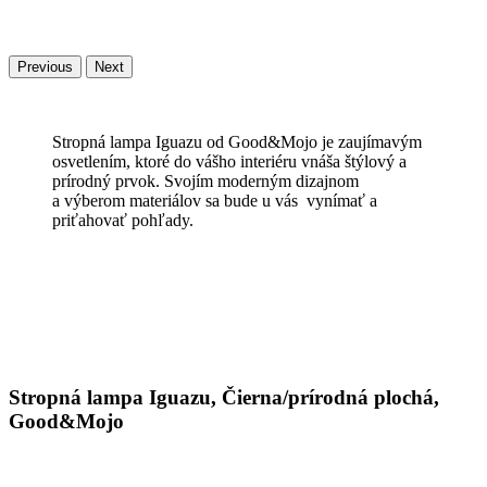
Previous
Next
Stropná lampa Iguazu od Good&Mojo je zaujímavým
osvetlením, ktoré do vášho interiéru vnáša štýlový a
prírodný prvok. Svojím moderným dizajnom
a výberom materiálov sa bude u vás vynímať a
priťahovať pohľady.
Stropná lampa Iguazu, Čierna/prírodná plochá,
Good&Mojo