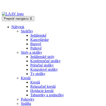
Showroom Košice - Rastislavova 94
Prepnúť navigáciu
☰
Nábytok
Stoličky
Jedálenské
Kancelárske
Barové
Pultové
Stoly a stolíky
Jedálenské stoly
Konferenčné stolíky
Príručné stolíky
Konzolové stolíky
Tv stolíky
Kreslá
Kreslá
Relaxačné kreslá
Hojdacie kreslá
Taburetky a podnožky
Pohovky
Spálňa