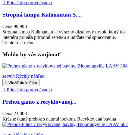

Pridať do porovnávania
Stropná lampa Kalimantan S,...
Cena
99,99 €
Stropná lampa Kalimantan je výrazný dizajnový prvok, ktorý do
interiéru prináša prírodnú estetiku a udržateľné spracovanie.
Tienidlo je ručne...
Mohlo by vás zaujímať
search
Rýchly náhľad

Vložiť do košíka

Pridať do porovnávania
Prehoz giano z recyklovanej...
Cena
23,00 €
Krásne tkaný prehoz s natural lookom. Recyklovaná bavlna
search
Rýchly náhľad