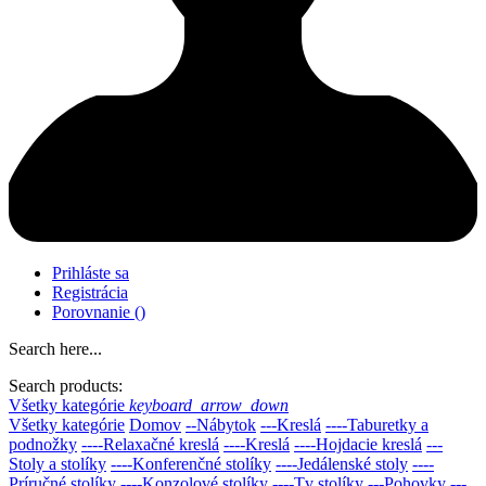
Prihláste sa
Registrácia
Porovnanie
(
)
Search here...
Search products:
Všetky kategórie
keyboard_arrow_down
Všetky kategórie
Domov
--Nábytok
---Kreslá
----Taburetky a
podnožky
----Relaxačné kreslá
----Kreslá
----Hojdacie kreslá
---
Stoly a stolíky
----Konferenčné stolíky
----Jedálenské stoly
----
Príručné stolíky
----Konzolové stolíky
----Tv stolíky
---Pohovky
---