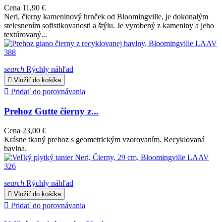
Cena
11,90 €
Neri, čierny kameninový hrnček od Bloomingville, je dokonalým
stelesnením sofistikovanosti a štýlu. Je vyrobený z kameniny a jeho
textúrovaný...
search
Rýchly náhľad

Vložiť do košíka

Pridať do porovnávania
Prehoz Gutte čierny z...
Cena
23,00 €
Krásne tkaný prehoz s geometrickým vzorovaním. Recyklovaná
bavlna.
search
Rýchly náhľad

Vložiť do košíka

Pridať do porovnávania