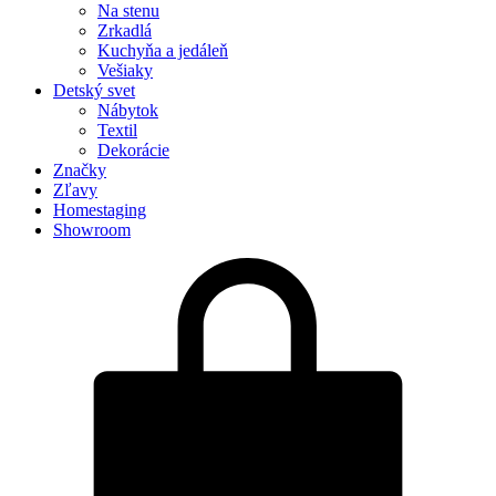
Na stenu
Zrkadlá
Kuchyňa a jedáleň
Vešiaky
Detský svet
Nábytok
Textil
Dekorácie
Značky
Zľavy
Homestaging
Showroom