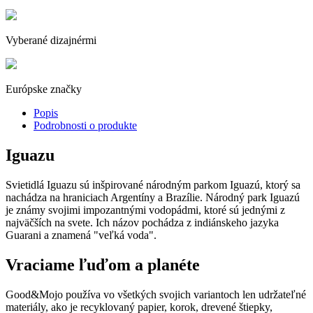
Vyberané dizajnérmi
Európske značky
Popis
Podrobnosti o produkte
Iguazu
Svietidlá Iguazu sú inšpirované národným parkom Iguazú, ktorý sa
nachádza na hraniciach Argentíny a Brazílie. Národný park Iguazú
je známy svojimi impozantnými vodopádmi, ktoré sú jednými z
najväčších na svete. Ich názov pochádza z indiánskeho jazyka
Guarani a znamená "veľká voda".
Vraciame ľuďom a planéte
Good&Mojo používa vo všetkých svojich variantoch len udržateľné
materiály, ako je recyklovaný papier, korok, drevené štiepky,