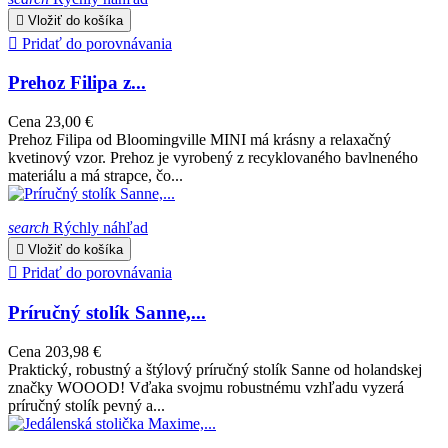

Vložiť do košíka

Pridať do porovnávania
Prehoz Filipa z...
Cena
23,00 €
Prehoz Filipa od Bloomingville MINI má krásny a relaxačný
kvetinový vzor. Prehoz je vyrobený z recyklovaného bavlneného
materiálu a má strapce, čo...
search
Rýchly náhľad

Vložiť do košíka

Pridať do porovnávania
Príručný stolík Sanne,...
Cena
203,98 €
Praktický, robustný a štýlový príručný stolík Sanne od holandskej
značky WOOOD! Vďaka svojmu robustnému vzhľadu vyzerá
príručný stolík pevný a...