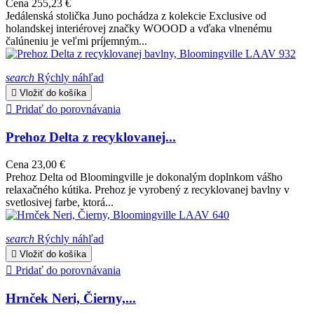
Cena
255,23 €
Jedálenská stolička Juno pochádza z kolekcie Exclusive od
holandskej interiérovej značky WOOOD a vďaka vlnenému
čalúneniu je veľmi príjemným...
search
Rýchly náhľad

Vložiť do košíka

Pridať do porovnávania
Prehoz Delta z recyklovanej...
Cena
23,00 €
Prehoz Delta od Bloomingville je dokonalým doplnkom vášho
relaxačného kútika. Prehoz je vyrobený z recyklovanej bavlny v
svetlosivej farbe, ktorá...
search
Rýchly náhľad

Vložiť do košíka

Pridať do porovnávania
Hrnček Neri, Čierny,...