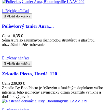

Rýchly náhľad

Vložiť do košíka
Polievkový tanier Aura,...
Cena
18,35 €
Séria Aura so zaujímavou rôznorodou štruktúrou a glazúrou
obzvláštni každé stolovanie.

Rýchly náhľad

Vložiť do košíka
Zrkadlo Plecto, Hnedé, 120...
Cena
239,00 €
Zrkadlo By Boo Plecto je štýlovým a funkčným doplnkom vášho
interiéru. Jeho jedinečný asymetrický dizajn okamžite vynikne a
dodá hravý prvok...