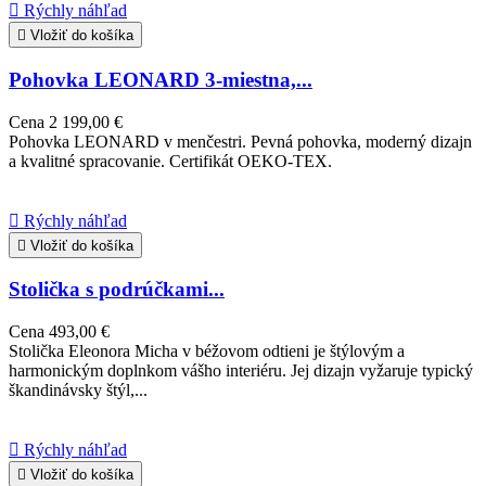

Rýchly náhľad

Vložiť do košíka
Pohovka LEONARD 3-miestna,...
Cena
2 199,00 €
Pohovka LEONARD v menčestri. Pevná pohovka, moderný dizajn
a kvalitné spracovanie. Certifikát OEKO-TEX.

Rýchly náhľad

Vložiť do košíka
Stolička s podrúčkami...
Cena
493,00 €
Stolička Eleonora Micha v béžovom odtieni je štýlovým a
harmonickým doplnkom vášho interiéru. Jej dizajn vyžaruje typický
škandinávsky štýl,...

Rýchly náhľad

Vložiť do košíka