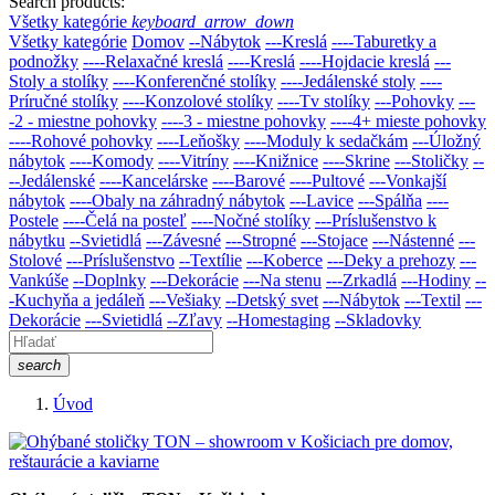
Search products:
Všetky kategórie
keyboard_arrow_down
Všetky kategórie
Domov
--Nábytok
---Kreslá
----Taburetky a
podnožky
----Relaxačné kreslá
----Kreslá
----Hojdacie kreslá
---
Stoly a stolíky
----Konferenčné stolíky
----Jedálenské stoly
----
Príručné stolíky
----Konzolové stolíky
----Tv stolíky
---Pohovky
---
-2 - miestne pohovky
----3 - miestne pohovky
----4+ mieste pohovky
----Rohové pohovky
----Leňošky
----Moduly k sedačkám
---Úložný
nábytok
----Komody
----Vitríny
----Knižnice
----Skrine
---Stoličky
--
--Jedálenské
----Kancelárske
----Barové
----Pultové
---Vonkajší
nábytok
----Obaly na záhradný nábytok
---Lavice
---Spálňa
----
Postele
----Čelá na posteľ
----Nočné stolíky
---Príslušenstvo k
nábytku
--Svietidlá
---Závesné
---Stropné
---Stojace
---Nástenné
---
Stolové
---Príslušenstvo
--Textílie
---Koberce
---Deky a prehozy
---
Vankúše
--Doplnky
---Dekorácie
---Na stenu
---Zrkadlá
---Hodiny
--
-Kuchyňa a jedáleň
---Vešiaky
--Detský svet
---Nábytok
---Textil
---
Dekorácie
---Svietidlá
--Zľavy
--Homestaging
--Skladovky
search
Úvod