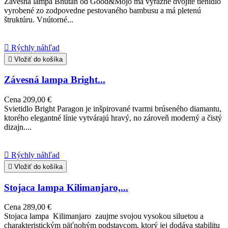
Závesná lampa Bhutan od Good&Mojo má výrazné dvojité tienidlo
vyrobené zo zodpovedne pestovaného bambusu a má pletenú
štruktúru. Vnútorné...

Rýchly náhľad

Vložiť do košíka
Závesná lampa Bright...
Cena
209,00 €
Svietidlo Bright Paragon je inšpirované tvarmi brúseného diamantu,
ktorého elegantné línie vytvárajú hravý, no zároveň moderný a čistý
dizajn....

Rýchly náhľad

Vložiť do košíka
Stojaca lampa Kilimanjaro,...
Cena
289,00 €
Stojaca lampa Kilimanjaro zaujme svojou vysokou siluetou a
charakteristickým päťnohým podstavcom, ktorý jej dodáva stabilitu