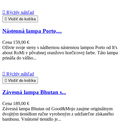

Rýchly náhľad

Vložiť do košíka
Nástenná lampa Porto,...
Cena
159,00 €
Oživte svoje steny s nádhernou nástennou lampou Porto od It's
about RoMi v pôvabnej oranžovo horčicovej farbe. Táto lampa
prináša do vášho...

Rýchly náhľad

Vložiť do košíka
Závesná lampa Bhutan s...
Cena
189,00 €
Závesná lampa Bhutan od Good&Mojo zaujme originálnym
dvojitým tienidlom ručne vyrobeným z udržateľne získaného
bambusu. Vnútorné tienidlo je...