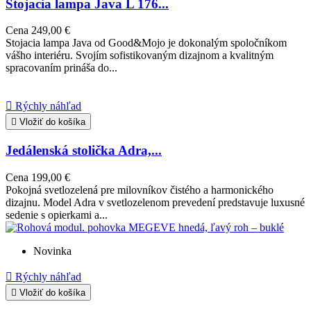
Stojacia lampa Java L 176...
Cena
249,00 €
Stojacia lampa Java od Good&Mojo je dokonalým spoločníkom
vášho interiéru. Svojím sofistikovaným dizajnom a kvalitným
spracovaním prináša do...

Rýchly náhľad

Vložiť do košíka
Jedálenská stolička Adra,...
Cena
199,00 €
Pokojná svetlozelená pre milovníkov čistého a harmonického
dizajnu. Model Adra v svetlozelenom prevedení predstavuje luxusné
sedenie s opierkami a...
Novinka

Rýchly náhľad

Vložiť do košíka