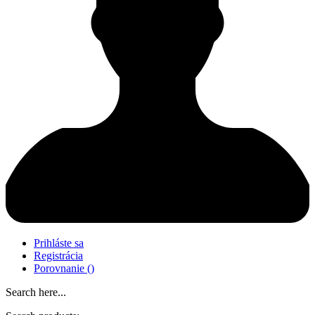
Prihláste sa
Registrácia
Porovnanie
(
)
Search here...