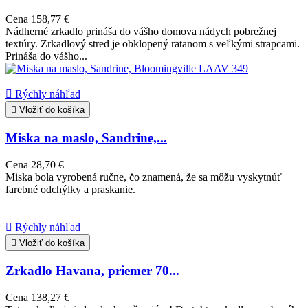
Cena
158,77 €
Nádherné zrkadlo prináša do vášho domova nádych pobrežnej
textúry. Zrkadlový stred je obklopený ratanom s veľkými strapcami.
Prináša do vášho...

Rýchly náhľad

Vložiť do košíka
Miska na maslo, Sandrine,...
Cena
28,70 €
Miska bola vyrobená ručne, čo znamená, že sa môžu vyskytnúť
farebné odchýlky a praskanie.

Rýchly náhľad

Vložiť do košíka
Zrkadlo Havana, priemer 70...
Cena
138,27 €