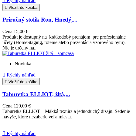

Rýchly náhľad

Vložiť do košíka
Príručný stolík Ron, Hnedý,...
Cena
15,00 €
Produkt je dostupný na krátkodobý prenájom pre profesionálne
účely (HomeStaging, fotenie alebo prezentácia vzorového bytu).
Nie je určený na...
Novinka

Rýchly náhľad

Vložiť do košíka
Taburetka ELLIOT, žltá,...
Cena
129,00 €
Taburetka ELLIOT – Mäkká textúra a jednoduchý dizajn. Sedenie
navyše, ktoré nezaberie veľa miesta.

Rýchly náhľad