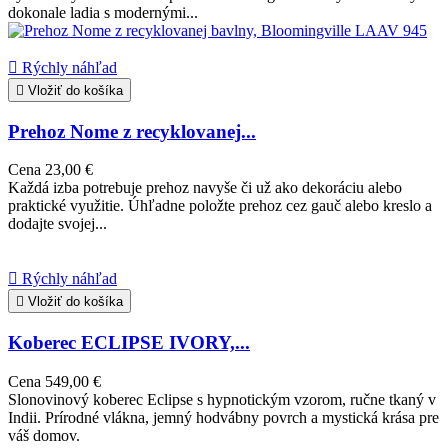
dokonale ladia s modernými...

Rýchly náhľad

Vložiť do košíka
Prehoz Nome z recyklovanej...
Cena
23,00 €
Každá izba potrebuje prehoz navyše či už ako dekoráciu alebo
praktické využitie. Úhľadne položte prehoz cez gauč alebo kreslo a
dodajte svojej...

Rýchly náhľad

Vložiť do košíka
Koberec ECLIPSE IVORY,...
Cena
549,00 €
Slonovinový koberec Eclipse s hypnotickým vzorom, ručne tkaný v
Indii. Prírodné vlákna, jemný hodvábny povrch a mystická krása pre
váš domov.