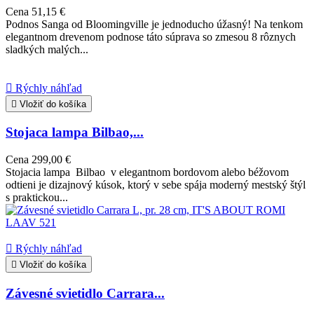
Cena
51,15 €
Podnos Sanga od Bloomingville je jednoducho úžasný! Na tenkom
elegantnom drevenom podnose táto súprava so zmesou 8 rôznych
sladkých malých...

Rýchly náhľad

Vložiť do košíka
Stojaca lampa Bilbao,...
Cena
299,00 €
Stojacia lampa Bilbao v elegantnom bordovom alebo béžovom
odtieni je dizajnový kúsok, ktorý v sebe spája moderný mestský štýl
s praktickou...

Rýchly náhľad

Vložiť do košíka
Závesné svietidlo Carrara...