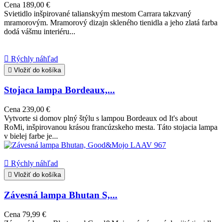
Cena
189,00 €
Svietidlo inšpirované talianskyým mestom Carrara takzvaný
mramorovým. Mramorový dizajn skleného tienidla a jeho zlatá farba
dodá vášmu interiéru...

Rýchly náhľad

Vložiť do košíka
Stojaca lampa Bordeaux,...
Cena
239,00 €
Vytvorte si domov plný štýlu s lampou Bordeaux od It's about
RoMi, inšpirovanou krásou francúzskeho mesta. Táto stojacia lampa
v bielej farbe je...

Rýchly náhľad

Vložiť do košíka
Závesná lampa Bhutan S,...
Cena
79,99 €