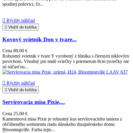
spodnej polovici, čo...

Rýchly náhľad

Vložiť do košíka
Kovový svietnik Don v tvare...
Cena
89,00 €
Robustný svietnik v tvare Y vyrobený z hliníka s čiernym niklovým
povrchom. Vhodný pre malé sviečky s priemerom 8cm (sviečky nie
sú súčasťou...

Rýchly náhľad

Vložiť do košíka
Servírovacia misa Pixie,...
Cena
25,00 €
Kameninová misa Pixie je robustný kus servírovacieho taniera z
obľúbeného sortimentu riadu dánskeho dizajnérskeho domu
Bloomingville. Farba tejto...