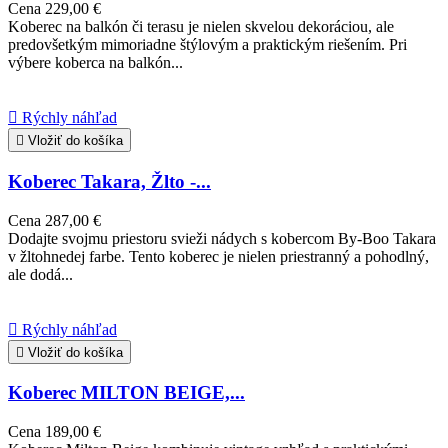
Cena
229,00 €
Koberec na balkón či terasu je nielen skvelou dekoráciou, ale
predovšetkým mimoriadne štýlovým a praktickým riešením. Pri
výbere koberca na balkón...

Rýchly náhľad

Vložiť do košíka
Koberec Takara, Žlto -...
Cena
287,00 €
Dodajte svojmu priestoru svieži nádych s kobercom By-Boo Takara
v žltohnedej farbe. Tento koberec je nielen priestranný a pohodlný,
ale dodá...

Rýchly náhľad

Vložiť do košíka
Koberec MILTON BEIGE,...
Cena
189,00 €