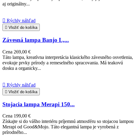
aj originálny...

Rýchly náhľad

Vložiť do košíka
Závesná lampa Banjo L,...
Cena
269,00 €
Táto lampa, kreatívna interpretácia klasického závesného osvetlenia,
evokuje prvky prírody a remeselného spracovania. Má teakovú
dosku a organicky...

Rýchly náhľad

Vložiť do košíka
Stojacia lampa Merapi 150...
Cena
199,00 €
Získajte si do vášho interiéru príjemnú atmosféru so stojacou lampou
Merapi od Good&Mojo. Táto elegantná lampa je vyrobená z
prírodného...