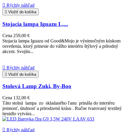

Rýchly náhľad

Vložiť do košíka
Stojacia lampa Iguazu L,...
Cena
259,00 €
Stojacia lampa Iguazu od Good&Mojo je výnimočným kúskom
osvetlenia, ktorý prinesie do vášho interiéru štýlový a prírodný
akcent. Svojím...

Rýchly náhľad

Vložiť do košíka
Stolová Lamp Zuki, By-Boo
Cena
132,00 €
Táto stolná lampa zo skladaného ľanu prináša do interiéru
jemnosť, útulnosť a prirodzenú krásu . Ručne tvarovaný textilný
tienidlo vytvára...

Rýchly náhľad