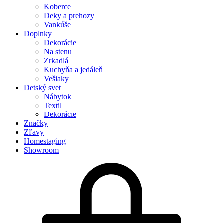
Koberce
Deky a prehozy
Vankúše
Doplnky
Dekorácie
Na stenu
Zrkadlá
Kuchyňa a jedáleň
Vešiaky
Detský svet
Nábytok
Textil
Dekorácie
Značky
Zľavy
Homestaging
Showroom