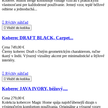
Koberec Milton Beige kombinuje vintage vzhľad s praktickými
vlastnosťami pre každodenné používanie. Jemný vzor, teplé béžové
odtiene a jednoduchá...

Rýchly náhľad

Vložiť do košíka
Koberec DRAFT BLACK, Carpet...
Cena
749,00 €
Čierny koberec Draft s čistým geometrickým charakterom, ručne
tkaný v Indii. Výrazný vizuálny akcent pre minimalistické a štýlové
interiéry.

Rýchly náhľad

Vložiť do košíka
Koberec JAVA IVORY, béžový,...
Cena
279,00 €
Kolekcia kobercov Magic Home spája najobľúbenejší dizajn s
výnimočným komfortom používania. Originálne a výrazné vzory