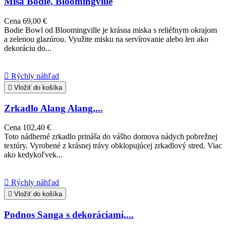
Misa Bodie, Bloomingville
Cena
69,00 €
Bodie Bowl od Bloomingville je krásna miska s reliéfnym okrajom
a zelenou glazúrou. Využite misku na servírovanie alebo len ako
dekoráciu do...

Rýchly náhľad

Vložiť do košíka
Zrkadlo Alang Alang,...
Cena
102,40 €
Toto nádherné zrkadlo prináša do vášho domova nádych pobrežnej
textúry. Vyrobené z krásnej trávy obklopujúcej zrkadlový stred. Viac
ako kedykoľvek...

Rýchly náhľad

Vložiť do košíka
Podnos Sanga s dekoráciami,...