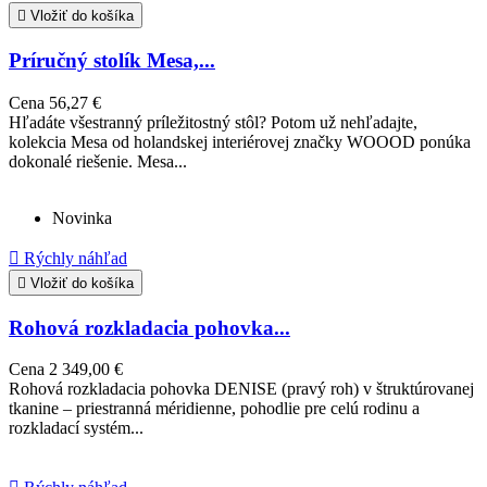

Vložiť do košíka
Príručný stolík Mesa,...
Cena
56,27 €
Hľadáte všestranný príležitostný stôl? Potom už nehľadajte,
kolekcia Mesa od holandskej interiérovej značky WOOOD ponúka
dokonalé riešenie. Mesa...
Novinka

Rýchly náhľad

Vložiť do košíka
Rohová rozkladacia pohovka...
Cena
2 349,00 €
Rohová rozkladacia pohovka DENISE (pravý roh) v štruktúrovanej
tkanine – priestranná méridienne, pohodlie pre celú rodinu a
rozkladací systém...