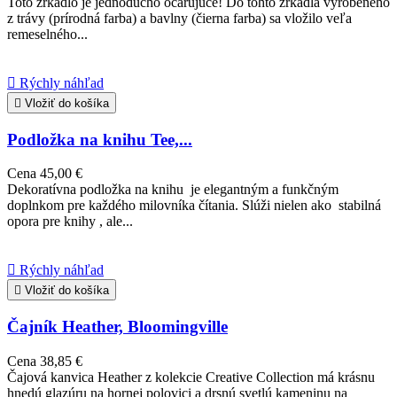
Toto zrkadlo je jednoducho očarujúce! Do tohto zrkadla vyrobeného
z trávy (prírodná farba) a bavlny (čierna farba) sa vložilo veľa
remeselného...

Rýchly náhľad

Vložiť do košíka
Podložka na knihu Tee,...
Cena
45,00 €
Dekoratívna podložka na knihu je elegantným a funkčným
doplnkom pre každého milovníka čítania. Slúži nielen ako stabilná
opora pre knihy , ale...

Rýchly náhľad

Vložiť do košíka
Čajník Heather, Bloomingville
Cena
38,85 €
Čajová kanvica Heather z kolekcie Creative Collection má krásnu
hnedú glazúru na hornej polovici a drsnú svetlú kameninu na