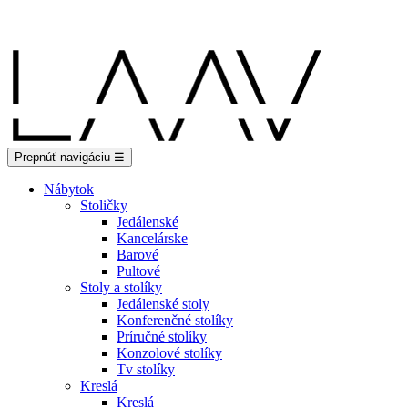
Showroom Košice - Rastislavova 94
Prepnúť navigáciu
☰
Nábytok
Stoličky
Jedálenské
Kancelárske
Barové
Pultové
Stoly a stolíky
Jedálenské stoly
Konferenčné stolíky
Príručné stolíky
Konzolové stolíky
Tv stolíky
Kreslá
Kreslá