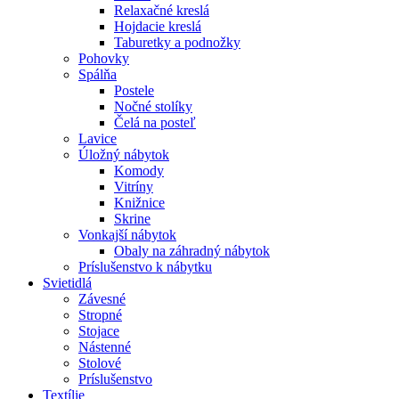
Relaxačné kreslá
Hojdacie kreslá
Taburetky a podnožky
Pohovky
Spálňa
Postele
Nočné stolíky
Čelá na posteľ
Lavice
Úložný nábytok
Komody
Vitríny
Knižnice
Skrine
Vonkajší nábytok
Obaly na záhradný nábytok
Príslušenstvo k nábytku
Svietidlá
Závesné
Stropné
Stojace
Nástenné
Stolové
Príslušenstvo
Textílie