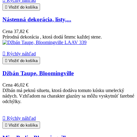

Rýchly náhľad

Vložiť do košíka
Nástenná dekorácia, listy,...
Cena
37,82 €
Prírodná dekorácia , ktorá dodá šmrnc každej stene.

Rýchly náhľad

Vložiť do košíka
Džbán Taupe, Bloomingville
Cena
46,02 €
Džbán má peknú siluetu, ktorá dodáva tomuto kúsku umelecký
nádych. Vzhľadom na charakter glazúry sa môžu vyskytnúť farebné
odchýlky.

Rýchly náhľad

Vložiť do košíka