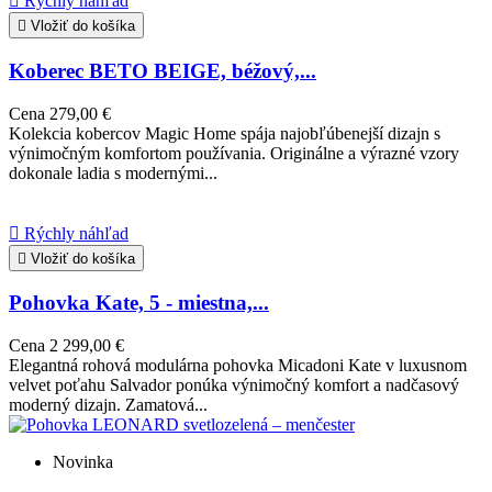

Rýchly náhľad

Vložiť do košíka
Koberec BETO BEIGE, béžový,...
Cena
279,00 €
Kolekcia kobercov Magic Home spája najobľúbenejší dizajn s
výnimočným komfortom používania. Originálne a výrazné vzory
dokonale ladia s modernými...

Rýchly náhľad

Vložiť do košíka
Pohovka Kate, 5 - miestna,...
Cena
2 299,00 €
Elegantná rohová modulárna pohovka Micadoni Kate v luxusnom
velvet poťahu Salvador ponúka výnimočný komfort a nadčasový
moderný dizajn. Zamatová...
Novinka