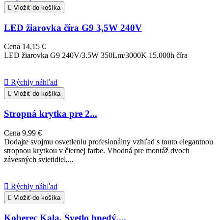

Vložiť do košíka
LED žiarovka číra G9 3,5W 240V
Cena
14,15 €
LED žiarovka G9 240V/3.5W 350Lm/3000K 15.000h číra

Rýchly náhľad

Vložiť do košíka
Stropná krytka pre 2...
Cena
9,99 €
Dodajte svojmu osvetleniu profesionálny vzhľad s touto elegantnou
stropnou krytkou v čiernej farbe. Vhodná pre montáž dvoch
závesných svietidiel,...

Rýchly náhľad

Vložiť do košíka
Koberec Kala, Svetlo hnedý,...