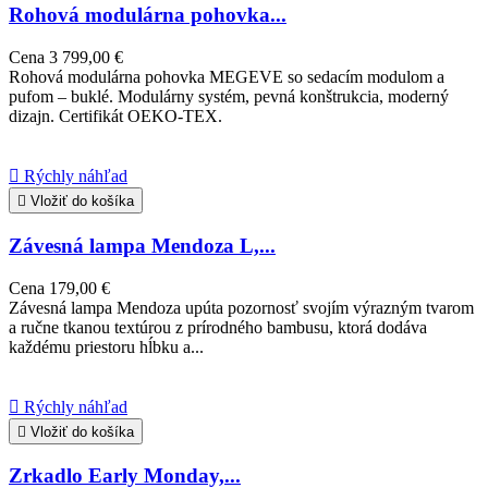
Rohová modulárna pohovka...
Cena
3 799,00 €
Rohová modulárna pohovka MEGEVE so sedacím modulom a
pufom – buklé. Modulárny systém, pevná konštrukcia, moderný
dizajn. Certifikát OEKO-TEX.

Rýchly náhľad

Vložiť do košíka
Závesná lampa Mendoza L,...
Cena
179,00 €
Závesná lampa Mendoza upúta pozornosť svojím výrazným tvarom
a ručne tkanou textúrou z prírodného bambusu, ktorá dodáva
každému priestoru hĺbku a...

Rýchly náhľad

Vložiť do košíka
Zrkadlo Early Monday,...