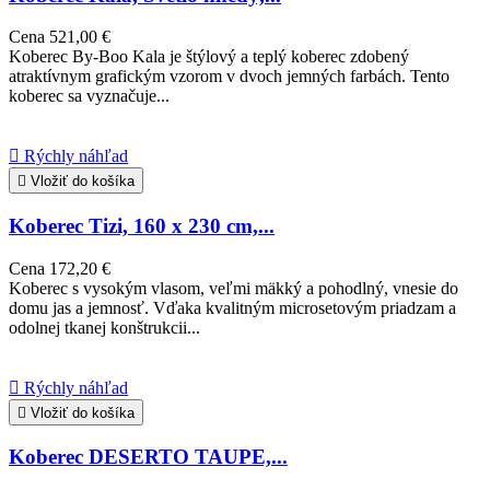
Cena
521,00 €
Koberec By-Boo Kala je štýlový a teplý koberec zdobený
atraktívnym grafickým vzorom v dvoch jemných farbách. Tento
koberec sa vyznačuje...

Rýchly náhľad

Vložiť do košíka
Koberec Tizi, 160 x 230 cm,...
Cena
172,20 €
Koberec s vysokým vlasom, veľmi mäkký a pohodlný, vnesie do
domu jas a jemnosť. Vďaka kvalitným microsetovým priadzam a
odolnej tkanej konštrukcii...

Rýchly náhľad

Vložiť do košíka
Koberec DESERTO TAUPE,...