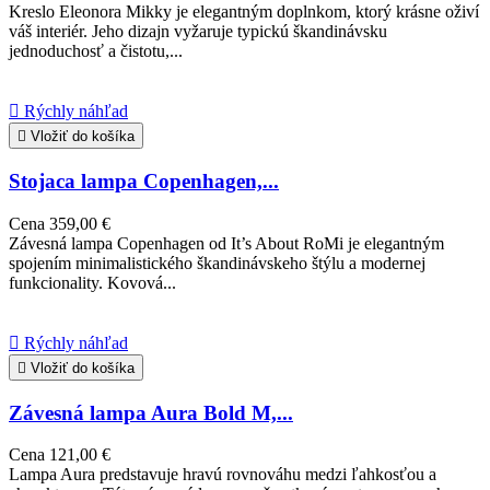
Kreslo Eleonora Mikky je elegantným doplnkom, ktorý krásne oživí
váš interiér. Jeho dizajn vyžaruje typickú škandinávsku
jednoduchosť a čistotu,...

Rýchly náhľad

Vložiť do košíka
Stojaca lampa Copenhagen,...
Cena
359,00 €
Závesná lampa Copenhagen od It’s About RoMi je elegantným
spojením minimalistického škandinávskeho štýlu a modernej
funkcionality. Kovová...

Rýchly náhľad

Vložiť do košíka
Závesná lampa Aura Bold M,...
Cena
121,00 €
Lampa Aura predstavuje hravú rovnováhu medzi ľahkosťou a