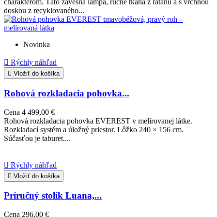
charakterom. Táto závesná lampa, ručne tkaná z ratanu a s vrchnou
doskou z recyklovaného...
Novinka

Rýchly náhľad

Vložiť do košíka
Rohová rozkladacia pohovka...
Cena
4 499,00 €
Rohová rozkladacia pohovka EVEREST v melírovanej látke.
Rozkladací systém a úložný priestor. Lôžko 240 × 156 cm.
Súčasťou je taburet....

Rýchly náhľad

Vložiť do košíka
Príručný stolík Luana,...
Cena
296,00 €