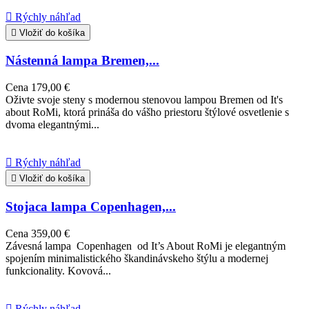

Rýchly náhľad

Vložiť do košíka
Nástenná lampa Bremen,...
Cena
179,00 €
Oživte svoje steny s modernou stenovou lampou Bremen od It's
about RoMi, ktorá prináša do vášho priestoru štýlové osvetlenie s
dvoma elegantnými...

Rýchly náhľad

Vložiť do košíka
Stojaca lampa Copenhagen,...
Cena
359,00 €
Závesná lampa Copenhagen od It’s About RoMi je elegantným
spojením minimalistického škandinávskeho štýlu a modernej
funkcionality. Kovová...

Rýchly náhľad