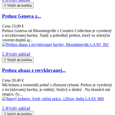

Vložiť do košíka
Prehoz Geneva z...
Cena
23,00 €
Prehoz Geneva od Bloomingville z Creative Collection je vyrobený
z recyklovanej bavlny. Teplý a pohodlný prehoz, ktorý so zeleným
vzorom doplní aj...

Rýchly náhľad

Vložiť do košíka
Prehoz abaas z recyklovanej...
Cena
20,40 €
Má krásnu a roztomilú potlač s rôznymi rybami. Prehoz je vyrobený
z recyklovanej bavlny, je mäkký, hrejivý a útulný . Na stranách má
strapce, čo...

Rýchly náhľad

Vložiť do košíka