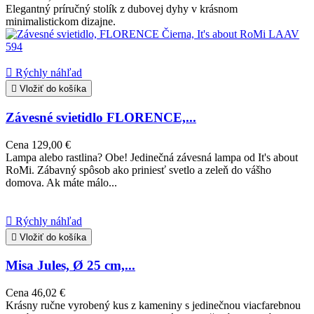
Elegantný príručný stolík z dubovej dyhy v krásnom
minimalistickom dizajne.

Rýchly náhľad

Vložiť do košíka
Závesné svietidlo FLORENCE,...
Cena
129,00 €
Lampa alebo rastlina? Obe! Jedinečná závesná lampa od It's about
RoMi. Zábavný spôsob ako priniesť svetlo a zeleň do vášho
domova. Ak máte málo...

Rýchly náhľad

Vložiť do košíka
Misa Jules, Ø 25 cm,...
Cena
46,02 €
Krásny ručne vyrobený kus z kameniny s jedinečnou viacfarebnou