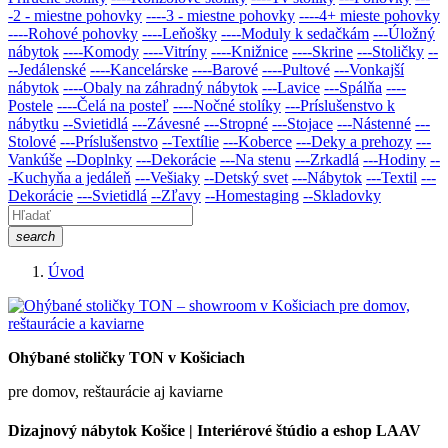
-2 - miestne pohovky
----3 - miestne pohovky
----4+ mieste pohovky
----Rohové pohovky
----Leňošky
----Moduly k sedačkám
---Úložný
nábytok
----Komody
----Vitríny
----Knižnice
----Skrine
---Stoličky
--
--Jedálenské
----Kancelárske
----Barové
----Pultové
---Vonkajší
nábytok
----Obaly na záhradný nábytok
---Lavice
---Spálňa
----
Postele
----Čelá na posteľ
----Nočné stolíky
---Príslušenstvo k
nábytku
--Svietidlá
---Závesné
---Stropné
---Stojace
---Nástenné
---
Stolové
---Príslušenstvo
--Textílie
---Koberce
---Deky a prehozy
---
Vankúše
--Doplnky
---Dekorácie
---Na stenu
---Zrkadlá
---Hodiny
--
-Kuchyňa a jedáleň
---Vešiaky
--Detský svet
---Nábytok
---Textil
---
Dekorácie
---Svietidlá
--Zľavy
--Homestaging
--Skladovky
search
Úvod
Ohýbané stoličky TON v Košiciach
pre domov, reštaurácie aj kaviarne
Dizajnový nábytok Košice | Interiérové štúdio a eshop LAAV