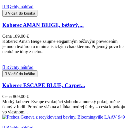

Rýchly náhľad

Vložiť do košíka
Koberec AMAN BEIGE, béžový,...
Cena
189,00 €
Koberec Aman Beige zaujme elegantným béžovým prevedením,
jemnou textúrou a minimalistickým charakterom. Príjemný povrch a
neutrálne tóny z neho...

Rýchly náhľad

Vložiť do košíka
Koberec ESCAPE BLUE, Carpet...
Cena
869,00 €
Modrý koberec Escape evokujúci slobodu a morský pokoj, ručne
tkaný v Indii. Prírodné vlákna a hĺbka modrej farby – cesta k pokoju
vo vlastnom...

Rýchly náhľad