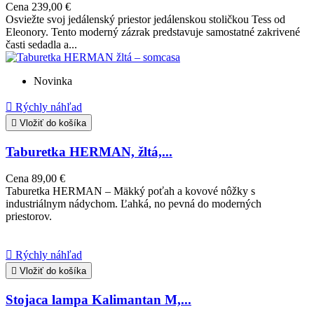
Cena
239,00 €
Osviežte svoj jedálenský priestor jedálenskou stoličkou Tess od
Eleonory. Tento moderný zázrak predstavuje samostatné zakrivené
časti sedadla a...
Novinka

Rýchly náhľad

Vložiť do košíka
Taburetka HERMAN, žltá,...
Cena
89,00 €
Taburetka HERMAN – Mäkký poťah a kovové nôžky s
industriálnym nádychom. Ľahká, no pevná do moderných
priestorov.

Rýchly náhľad

Vložiť do košíka
Stojaca lampa Kalimantan M,...