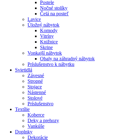
Postele
Nočné stolíky
Čelá na posteľ
Lavice
Úložný nábytok
Komody
Vitríny
Knižnice
Skrine
Vonkajší nábytok
Obaly na záhradný nábytok
Príslušenstvo k nábytku
Svietidlá
Závesné
Stropné
Stojace
Nástenné
Stolové
Príslušenstvo
Textílie
Koberce
Deky a prehozy
Vankúše
Doplnky
Dekorácie