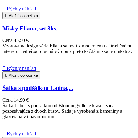

Rýchly náhľad

Vložiť do košíka
Misky Eliana, set 3ks,...
Cena
45,50 €
Vzorovaný design série Eliana sa hodí k modernému aj tradičnému
interiéru. Jedná sa o ručnú výrobu a preto každá miska je unikátna.

Rýchly náhľad

Vložiť do košíka
Šálka s podšálkou Latina,...
Cena
14,90 €
Šálka ​​Latina s podšálkou od Bloomingville je krásna sada
pozostávajúca z dvoch kusov. Sada je vyrobená z kameniny a
glazovaná v tmavomodrom...

Rýchly náhľad