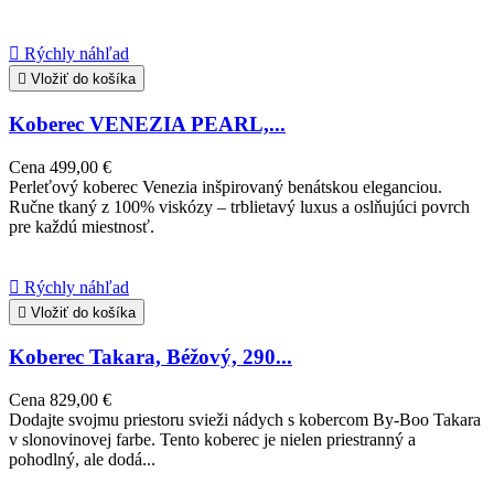

Rýchly náhľad

Vložiť do košíka
Koberec VENEZIA PEARL,...
Cena
499,00 €
Perleťový koberec Venezia inšpirovaný benátskou eleganciou.
Ručne tkaný z 100% viskózy – trblietavý luxus a oslňujúci povrch
pre každú miestnosť.

Rýchly náhľad

Vložiť do košíka
Koberec Takara, Béžový, 290...
Cena
829,00 €
Dodajte svojmu priestoru svieži nádych s kobercom By-Boo Takara
v slonovinovej farbe. Tento koberec je nielen priestranný a
pohodlný, ale dodá...