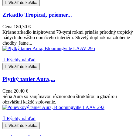

Vložiť do košíka
Zrkadlo Tropical, priemer...
Cena
180,30 €
Krásne zrkadlo inšpirované 70-tymi rokmi prináša prírodný tropický
nádych do vášho domáceho interiéru. Skvelý doplnok na zdobenie
chodby, šatne...

Rýchly náhľad

Vložiť do košíka
Plytký tanier Aura,...
Cena
20,40 €
Séria Aura so zaujímavou rôznorodou štruktúrou a glazúrou
obzvláštni každé stolovanie.

Rýchly náhľad

Vložiť do košíka