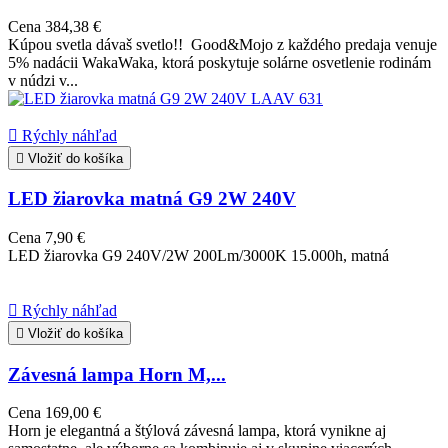
Cena
384,38 €
Kúpou svetla dávaš svetlo!! Good&Mojo z každého predaja venuje
5% nadácii WakaWaka, ktorá poskytuje solárne osvetlenie rodinám
v núdzi v...

Rýchly náhľad

Vložiť do košíka
LED žiarovka matná G9 2W 240V
Cena
7,90 €
LED žiarovka G9 240V/2W 200Lm/3000K 15.000h, matná

Rýchly náhľad

Vložiť do košíka
Závesná lampa Horn M,...
Cena
169,00 €
Horn je elegantná a štýlová závesná lampa, ktorá vynikne aj