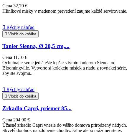
Cena
32,70 €
Hliníkové misky v medenom prevedení zaujme každé servírovanie.

Rýchly náhľad

Vložiť do košíka
Tanier Sienna, Ø 20,5 cm,...
Cena
11,10 €
Ochutnajte svoje jedlá ešte lepšie s týmto tanierom Sienna od
Bloomingville. Vytvorte si kolekciu misiek a riadu z rovnakej série,
aby ste svojmu...

Rýchly náhľad

Vložiť do košíka
Zrkadlo Capri, priemer 85...
Cena
204,90 €
Úžasné zrkadlo Capri vnesie do vášho domova prirodzený nádych.
Skvelý doplnok na zdobenie chodby, šatne alebo prázdnej steny.