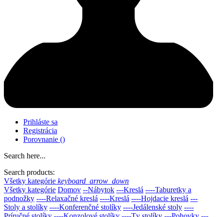
Prihláste sa
Registrácia
Porovnanie
(
)
Search here...
Search products:
Všetky kategórie
keyboard_arrow_down
Všetky kategórie
Domov
--Nábytok
---Kreslá
----Taburetky a
podnožky
----Relaxačné kreslá
----Kreslá
----Hojdacie kreslá
---
Stoly a stolíky
----Konferenčné stolíky
----Jedálenské stoly
----
Príručné stolíky
----Konzolové stolíky
----Tv stolíky
---Pohovky
---