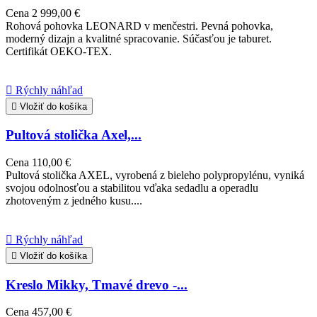
Cena
2 999,00 €
Rohová pohovka LEONARD v menčestri. Pevná pohovka,
moderný dizajn a kvalitné spracovanie. Súčasťou je taburet.
Certifikát OEKO-TEX.

Rýchly náhľad

Vložiť do košíka
Pultová stolička Axel,...
Cena
110,00 €
Pultová stolička AXEL, vyrobená z bieleho polypropylénu, vyniká
svojou odolnosťou a stabilitou vďaka sedadlu a operadlu
zhotoveným z jedného kusu....

Rýchly náhľad

Vložiť do košíka
Kreslo Mikky, Tmavé drevo -...
Cena
457,00 €