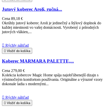
Jutový koberec Aroli, ručná...
Cena
89,18 €
Okrúhly jutový koberec Aroli je jedinečný a štýlový doplnok do
každej miestnosti vo vašej domácnosti. Vyrobený z prírodných
jutových vlákien,...

Rýchly náhľad

Vložiť do košíka
Koberec MARMARA PALETTE,...
Cena
279,00 €
Kolekcia kobercov Magic Home spája najobľúbenejší dizajn s
výnimočným komfortom používania. Originálne a výrazné vzory
dokonale ladia s modernými...

Rýchly náhľad

Vložiť do košíka