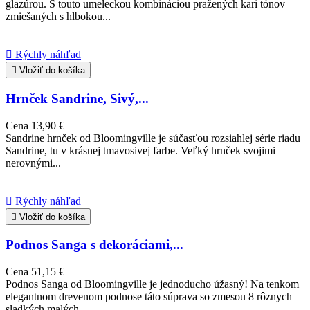
glazúrou. S touto umeleckou kombináciou pražených kari tónov
zmiešaných s hlbokou...

Rýchly náhľad

Vložiť do košíka
Hrnček Sandrine, Sivý,...
Cena
13,90 €
Sandrine hrnček od Bloomingville je súčasťou rozsiahlej série riadu
Sandrine, tu v krásnej tmavosivej farbe. Veľký hrnček svojimi
nerovnými...

Rýchly náhľad

Vložiť do košíka
Podnos Sanga s dekoráciami,...
Cena
51,15 €
Podnos Sanga od Bloomingville je jednoducho úžasný! Na tenkom
elegantnom drevenom podnose táto súprava so zmesou 8 rôznych
sladkých malých...