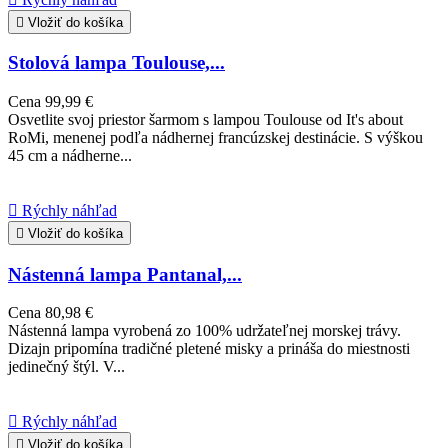

Vložiť do košíka
Stolová lampa Toulouse,...
Cena
99,99 €
Osvetlite svoj priestor šarmom s lampou Toulouse od It's about
RoMi, menenej podľa nádhernej francúzskej destinácie. S výškou
45 cm a nádherne...

Rýchly náhľad

Vložiť do košíka
Nástenná lampa Pantanal,...
Cena
80,98 €
Nástenná lampa vyrobená zo 100% udržateľnej morskej trávy.
Dizajn pripomína tradičné pletené misky a prináša do miestnosti
jedinečný štýl. V...

Rýchly náhľad

Vložiť do košíka