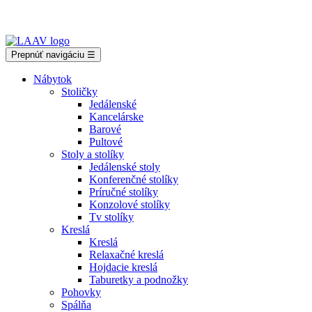
Showroom Košice - Rastislavova 94
Prepnúť navigáciu
☰
Nábytok
Stoličky
Jedálenské
Kancelárske
Barové
Pultové
Stoly a stolíky
Jedálenské stoly
Konferenčné stolíky
Príručné stolíky
Konzolové stolíky
Tv stolíky
Kreslá
Kreslá
Relaxačné kreslá
Hojdacie kreslá
Taburetky a podnožky
Pohovky
Spálňa