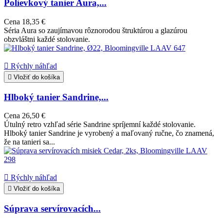
Polievkový tanier Aura,...
Cena
18,35 €
Séria Aura so zaujímavou rôznorodou štruktúrou a glazúrou
obzvláštni každé stolovanie.

Rýchly náhľad

Vložiť do košíka
Hlboký tanier Sandrine,...
Cena
26,50 €
Útulný retro vzhľad série Sandrine spríjemní každé stolovanie.
Hlboký tanier Sandrine je vyrobený a maľovaný ručne, čo znamená,
že na tanieri sa...

Rýchly náhľad

Vložiť do košíka
Súprava servírovacích...