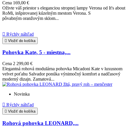
Cena
169,00 €
Oživte váš priestor s eleganciou stropnej lampy Verona od It's about
RoMi, inšpirovanej kúzelným mestom Verona. S
pôvabným oranžovým sklom...

Rýchly náhľad

Vložiť do košíka
Pohovka Kate, 5 - miestna,...
Cena
2 299,00 €
Elegantná rohová modulárna pohovka Micadoni Kate v luxusnom
velvet poťahu Salvador ponúka výnimočný komfort a nadčasový
moderný dizajn. Zamatová...
Novinka

Rýchly náhľad

Vložiť do košíka
Rohová pohovka LEONARD,...