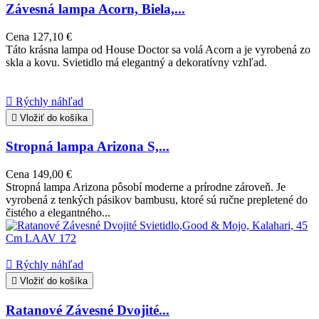
Závesná lampa Acorn, Biela,...
Cena
127,10 €
Táto krásna lampa od House Doctor sa volá Acorn a je vyrobená zo
skla a kovu. Svietidlo má elegantný a dekoratívny vzhľad.

Rýchly náhľad

Vložiť do košíka
Stropná lampa Arizona S,...
Cena
149,00 €
Stropná lampa Arizona pôsobí moderne a prírodne zároveň. Je
vyrobená z tenkých pásikov bambusu, ktoré sú ručne prepletené do
čistého a elegantného...

Rýchly náhľad

Vložiť do košíka
Ratanové Závesné Dvojité...