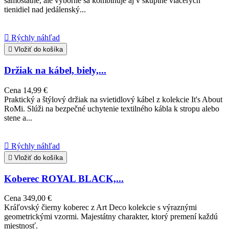
samostatne, ale výborne sa kombinuje aj v skupine viacerých
tienidiel nad jedálenský...

Rýchly náhľad

Vložiť do košíka
Držiak na kábel, biely,...
Cena
14,99 €
Praktický a štýlový držiak na svietidlový kábel z kolekcie It's About
RoMi. Slúži na bezpečné uchytenie textilného kábla k stropu alebo
stene a...

Rýchly náhľad

Vložiť do košíka
Koberec ROYAL BLACK,...
Cena
349,00 €
Kráľovský čierny koberec z Art Deco kolekcie s výraznými
geometrickými vzormi. Majestátny charakter, ktorý premení každú
miestnosť.