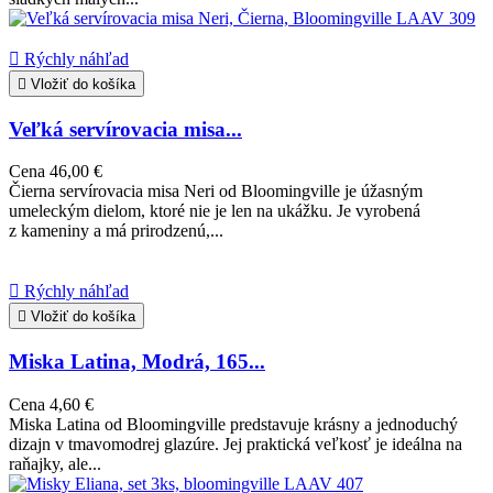

Rýchly náhľad

Vložiť do košíka
Veľká servírovacia misa...
Cena
46,00 €
Čierna servírovacia misa Neri od Bloomingville je úžasným
umeleckým dielom, ktoré nie je len na ukážku. Je vyrobená
z kameniny a má prirodzenú,...

Rýchly náhľad

Vložiť do košíka
Miska Latina, Modrá, 165...
Cena
4,60 €
Miska Latina od Bloomingville predstavuje krásny a jednoduchý
dizajn v tmavomodrej glazúre. Jej praktická veľkosť je ideálna na
raňajky, ale...