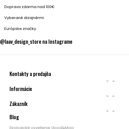
Doprava zdarma nad 100€
Vyberané dizajnérmi
Európske značky
@laav_design_store na Instagrame
Kontakty a predajňa


Informácie


Zákazník


Blog
Ekologické osvetlenie Good&Mojo