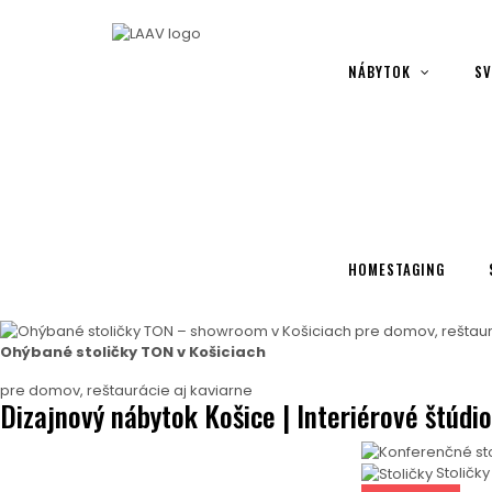
Showroom Košice - Rastislavova 94
NÁBYTOK
SV
HOMESTAGING
Ohýbané stoličky TON v Košiciach
pre domov, reštaurácie aj kaviarne
Dizajnový nábytok Košice | Interiérové štúdi
Stoličky