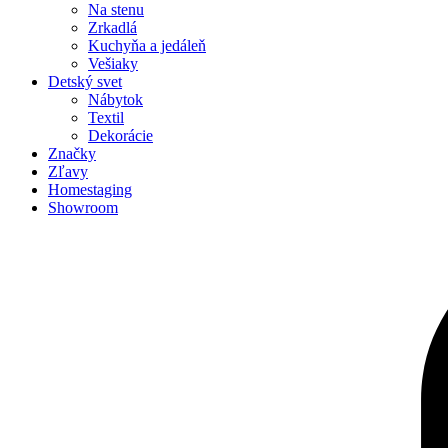
Na stenu
Zrkadlá
Kuchyňa a jedáleň
Vešiaky
Detský svet
Nábytok
Textil
Dekorácie
Značky
Zľavy
Homestaging
Showroom