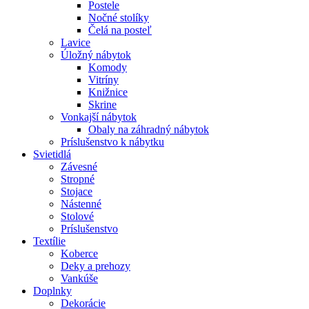
Postele
Nočné stolíky
Čelá na posteľ
Lavice
Úložný nábytok
Komody
Vitríny
Knižnice
Skrine
Vonkajší nábytok
Obaly na záhradný nábytok
Príslušenstvo k nábytku
Svietidlá
Závesné
Stropné
Stojace
Nástenné
Stolové
Príslušenstvo
Textílie
Koberce
Deky a prehozy
Vankúše
Doplnky
Dekorácie