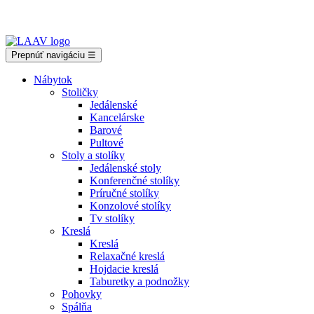
Showroom Košice - Rastislavova 94
Prepnúť navigáciu
☰
Nábytok
Stoličky
Jedálenské
Kancelárske
Barové
Pultové
Stoly a stolíky
Jedálenské stoly
Konferenčné stolíky
Príručné stolíky
Konzolové stolíky
Tv stolíky
Kreslá
Kreslá
Relaxačné kreslá
Hojdacie kreslá
Taburetky a podnožky
Pohovky
Spálňa