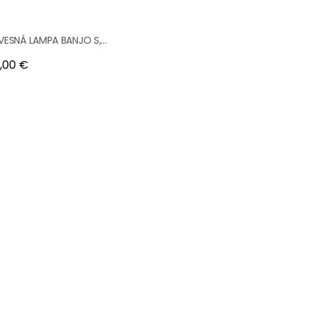
VESNÁ LAMPA BANJO S,...
na
1,00 €