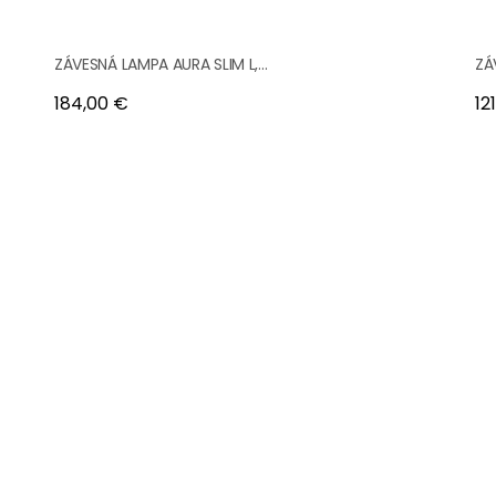
ZÁVESNÁ LAMPA AURA SLIM L,...
ZÁ
Cena
Ce
184,00 €
12