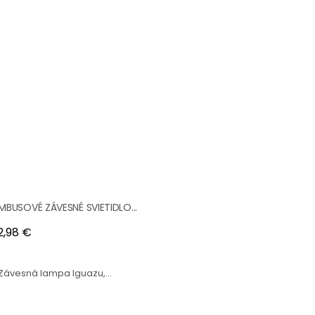
MBUSOVÉ ZÁVESNÉ SVIETIDLO...
na
2,98 €