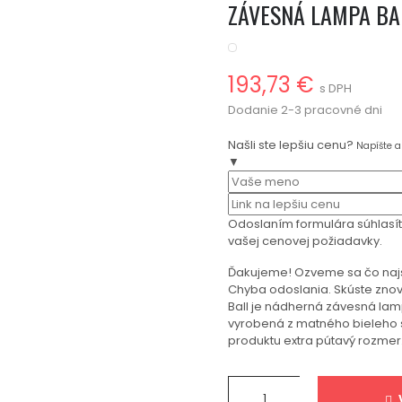
ZÁVESNÁ LAMPA BAL
193,73 €
s DPH
Dodanie 2-3 pracovné dni
Našli ste lepšiu cenu?
Napíšte 
▼
Odoslaním formulára súhlasí
vašej cenovej požiadavky.
Ďakujeme! Ozveme sa čo naj
Chyba odoslania. Skúste znov
Ball je nádherná závesná lam
vyrobená z matného bieleho s
produktu extra pútavý rozmer