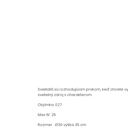
Svietidlá sú rozhodujúcim prvkom, keď chcete vy
svetelný zdroj s charakterom.
Objímka: E27
Max W: 25
Rozmer : Ø30 výška 35 cm