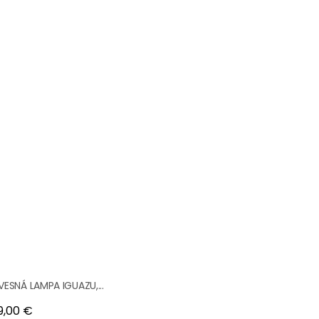
VESNÁ LAMPA IGUAZU,...
na
9,00 €