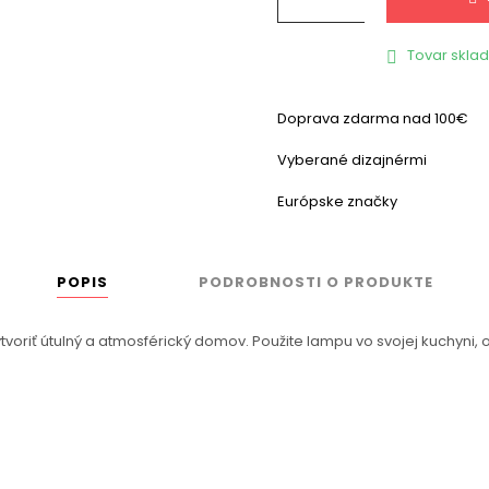
Tovar skla

Doprava zdarma nad 100€
Vyberané dizajnérmi
Európske značky
POPIS
PODROBNOSTI O PRODUKTE
tvoriť útulný a atmosférický domov. Použite lampu vo svojej kuchyn