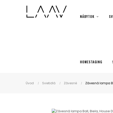
Showroom Košice - Rastislavova 94
NÁBYTOK
SV
HOMESTAGING
Úvod
Svietidlá
Závesné
Závesná lampa Bal