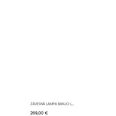
ZÁVESNÁ LAMPA BANJO L,...
Cena
269,00 €