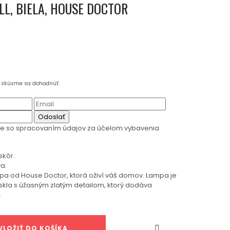
L, BIELA, HOUSE DOCTOR
a skúsme sa dohodnúť.
Odoslať
te so spracovaním údajov za účelom vybavenia
skôr.
a.
pa od House Doctor, ktorá oživí váš domov. Lampa je
kla s úžasným zlatým detailom, ktorý dodáva
.

VLOŽIŤ DO KOŠÍKA