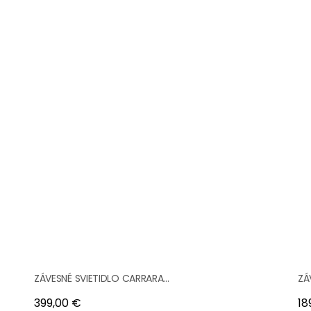
ZÁVESNÉ SVIETIDLO CARRARA...
ZÁ
Cena
Ce
399,00 €
18