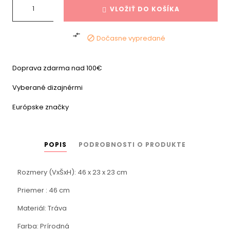
VLOŽIŤ DO KOŠÍKA

Dočasne vypredané

Doprava zdarma nad 100€
Vyberané dizajnérmi
Európske značky
POPIS
PODROBNOSTI O PRODUKTE
Rozmery (VxŠxH): 46 x 23 x 23 cm
Priemer : 46 cm
Materiál: Tráva
Farba: Prírodná