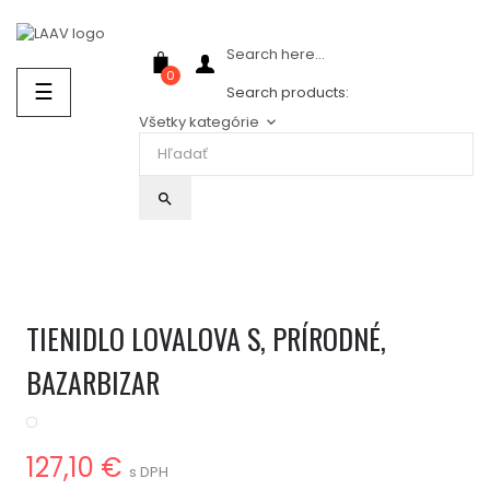
Showroom Košice - Rastislavova 94
Search here...
0
Prepnúť
☰
Search products:
navigáciu
Všetky kategórie
keyboard_arrow_down
search
TIENIDLO LOVALOVA S, PRÍRODNÉ,
BAZARBIZAR
127,10 €
s DPH