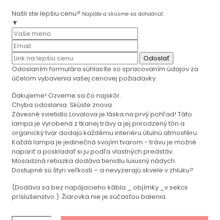
Našli ste lepšiu cenu?
Napíšte a skúsme sa dohodnúť.
▼
Odoslať
Odoslaním formulára súhlasíte so spracovaním údajov za
účelom vybavenia vašej cenovej požiadavky.
Ďakujeme! Ozveme sa čo najskôr.
Chyba odoslania. Skúste znova.
Závesné svietidlo Lovalova je láska na prvý pohľad! Táto
lampa je vyrobená z tkanej trávy a jej prirodzený tón a
organický tvar dodajú každému interiéru útulnú atmosféru.
Každá lampa je jedinečná svojím tvarom - trávu je možné
napariť a poskladať si ju podľa vlastných predstáv.
Mosadzná retiazka dodáva tienidlu luxusný nádych.
Dostupné sú štyri veľkosti – a nevyzerajú skvele v zhluku?
(Dodáva sa bez napájacieho kábla _ objímky _v sekcii
príslušenstvo ). Žiarovka nie je súčasťou balenia.