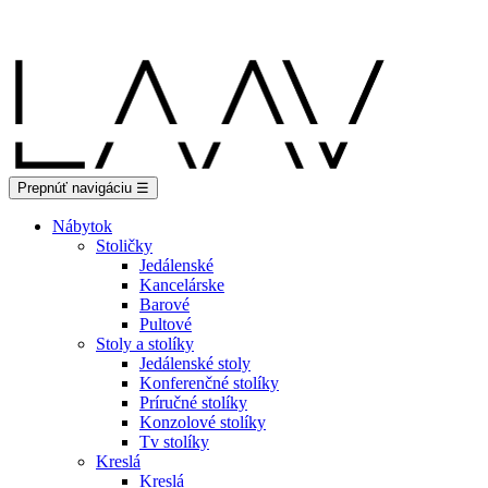
Showroom Košice - Rastislavova 94
Prepnúť navigáciu
☰
Nábytok
Stoličky
Jedálenské
Kancelárske
Barové
Pultové
Stoly a stolíky
Jedálenské stoly
Konferenčné stolíky
Príručné stolíky
Konzolové stolíky
Tv stolíky
Kreslá
Kreslá