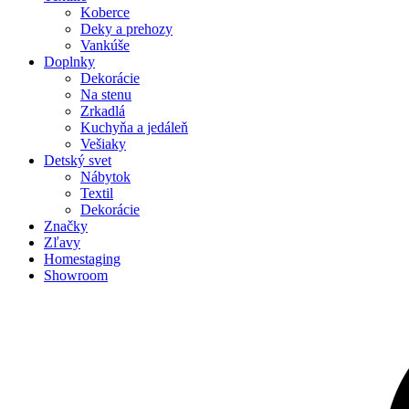
Koberce
Deky a prehozy
Vankúše
Doplnky
Dekorácie
Na stenu
Zrkadlá
Kuchyňa a jedáleň
Vešiaky
Detský svet
Nábytok
Textil
Dekorácie
Značky
Zľavy
Homestaging
Showroom