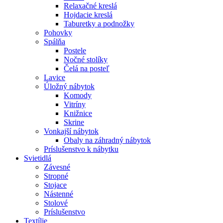
Relaxačné kreslá
Hojdacie kreslá
Taburetky a podnožky
Pohovky
Spálňa
Postele
Nočné stolíky
Čelá na posteľ
Lavice
Úložný nábytok
Komody
Vitríny
Knižnice
Skrine
Vonkajší nábytok
Obaly na záhradný nábytok
Príslušenstvo k nábytku
Svietidlá
Závesné
Stropné
Stojace
Nástenné
Stolové
Príslušenstvo
Textílie