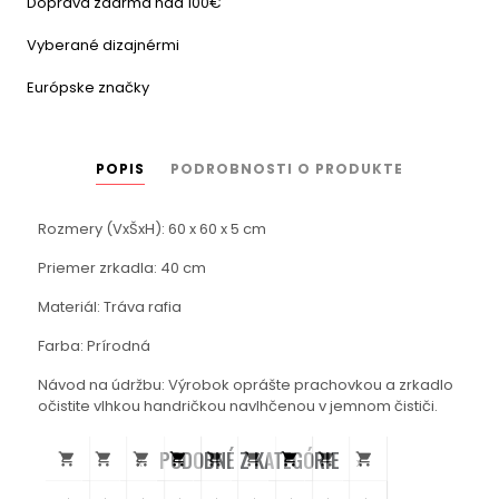
Doprava zdarma nad 100€
Vyberané dizajnérmi
Európske značky
POPIS
PODROBNOSTI O PRODUKTE
Rozmery (VxŠxH): 60 x 60 x 5 cm
Priemer zrkadla: 40 cm
Materiál: Tráva rafia
Farba: Prírodná
Návod na údržbu: Výrobok oprášte prachovkou a zrkadlo
očistite vlhkou handričkou navlhčenou v jemnom čističi.
PODOBNÉ Z KATEGÓRIE








