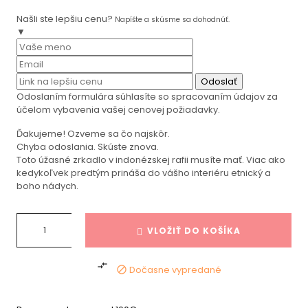
Našli ste lepšiu cenu?
Napíšte a skúsme sa dohodnúť.
▼
Odoslať
Odoslaním formulára súhlasíte so spracovaním údajov za
účelom vybavenia vašej cenovej požiadavky.
Ďakujeme! Ozveme sa čo najskôr.
Chyba odoslania. Skúste znova.
Toto úžasné zrkadlo v indonézskej rafii musíte mať. Viac ako
kedykoľvek predtým prináša do vášho interiéru etnický a
boho nádych.
VLOŽIŤ DO KOŠÍKA

Dočasne vypredané
