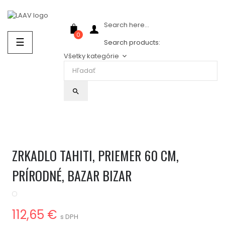
Showroom Košice - Rastislavova 94
Search here...
0
Prepnúť
☰
Search products:
navigáciu
Všetky kategórie
keyboard_arrow_down
search
ZRKADLO TAHITI, PRIEMER 60 CM,
PRÍRODNÉ, BAZAR BIZAR
112,65 €
s DPH