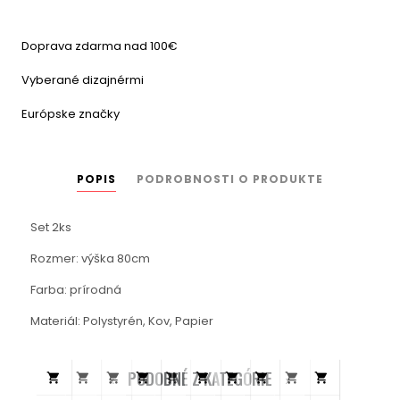
Doprava zdarma nad 100€
Vyberané dizajnérmi
Európske značky
POPIS
PODROBNOSTI O PRODUKTE
Set 2ks
Rozmer: výška 80cm
Farba: prírodná
Materiál: Polystyrén, Kov, Papier
PODOBNÉ Z KATEGÓRIE









