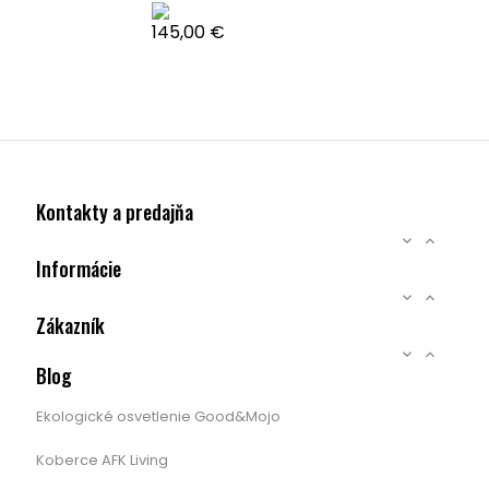
Cena
145,00 €
Kontakty a predajňa


Informácie


Zákazník


Blog
Ekologické osvetlenie Good&Mojo
Koberce AFK Living