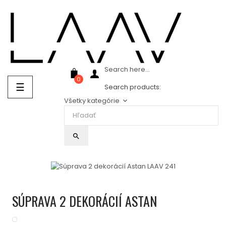
Showroom Košice - Rastislavova 94
Search here...
0
Prepnúť
☰
Search products:
navigáciu
Všetky kategórie
keyboard_arrow_down
search
SÚPRAVA 2 DEKORÁCIÍ ASTAN