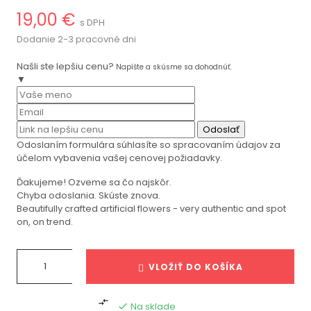
19,00 €
s DPH
Dodanie 2-3 pracovné dni
Našli ste lepšiu cenu?
Napíšte a skúsme sa dohodnúť.
▼
Odoslať
Odoslaním formulára súhlasíte so spracovaním údajov za
účelom vybavenia vašej cenovej požiadavky.
Ďakujeme! Ozveme sa čo najskôr.
Chyba odoslania. Skúste znova.
Beautifully crafted artificial flowers - very authentic and spot
on, on trend.
VLOŽIŤ DO KOŠÍKA

Na sklade
