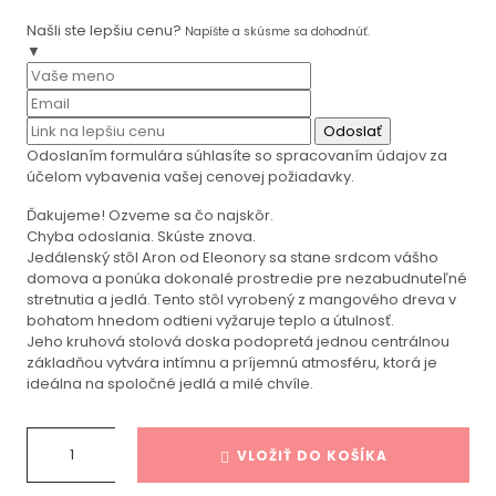
Našli ste lepšiu cenu?
Napíšte a skúsme sa dohodnúť.
▼
Odoslať
Odoslaním formulára súhlasíte so spracovaním údajov za
účelom vybavenia vašej cenovej požiadavky.
Ďakujeme! Ozveme sa čo najskôr.
Chyba odoslania. Skúste znova.
Jedálenský stôl Aron od Eleonory sa stane srdcom vášho
domova a ponúka dokonalé prostredie pre nezabudnuteľné
stretnutia a jedlá. Tento stôl vyrobený z mangového dreva v
bohatom hnedom odtieni vyžaruje teplo a útulnosť.
Jeho kruhová stolová doska podopretá jednou centrálnou
základňou vytvára intímnu a príjemnú atmosféru, ktorá je
ideálna na spoločné jedlá a milé chvíle.
VLOŽIŤ DO KOŠÍKA