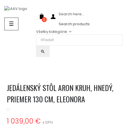
Showroom Košice - Rastislavova 94
Search here...
0
Prepnúť
☰
Search products:
navigáciu
Všetky kategórie
keyboard_arrow_down
search
JEDÁLENSKÝ STÔL ARON KRUH, HNEDÝ,
PRIEMER 130 CM, ELEONORA
1 039,00 €
s DPH