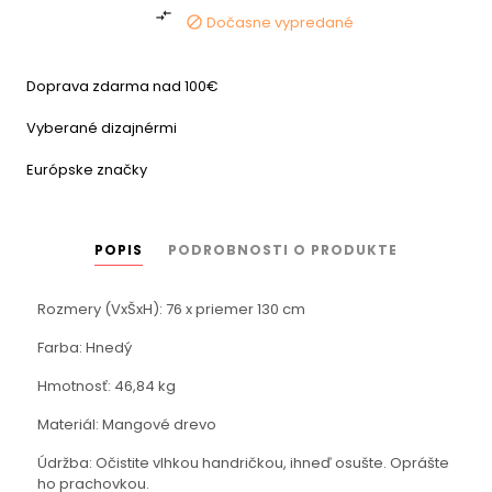

Dočasne vypredané

Doprava zdarma nad 100€
Vyberané dizajnérmi
Európske značky
POPIS
PODROBNOSTI O PRODUKTE
Rozmery (VxŠxH): 76 x priemer 130 cm
Farba: Hnedý
Hmotnosť: 46,84 kg
Materiál: Mangové drevo
Údržba: Očistite vlhkou handričkou, ihneď osušte. Oprášte
ho prachovkou.