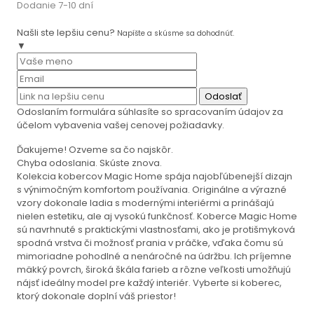
Dodanie 7-10 dní
Našli ste lepšiu cenu?
Napíšte a skúsme sa dohodnúť.
▼
Odoslať
Odoslaním formulára súhlasíte so spracovaním údajov za
účelom vybavenia vašej cenovej požiadavky.
Ďakujeme! Ozveme sa čo najskôr.
Chyba odoslania. Skúste znova.
Kolekcia kobercov Magic Home spája najobľúbenejší dizajn
s výnimočným komfortom používania. Originálne a výrazné
vzory dokonale ladia s modernými interiérmi a prinášajú
nielen estetiku, ale aj vysokú funkčnosť. Koberce Magic Home
sú navrhnuté s praktickými vlastnosťami, ako je protišmyková
spodná vrstva či možnosť prania v práčke, vďaka čomu sú
mimoriadne pohodlné a nenáročné na údržbu. Ich príjemne
mäkký povrch, široká škála farieb a rôzne veľkosti umožňujú
nájsť ideálny model pre každý interiér. Vyberte si koberec,
ktorý dokonale doplní váš priestor!