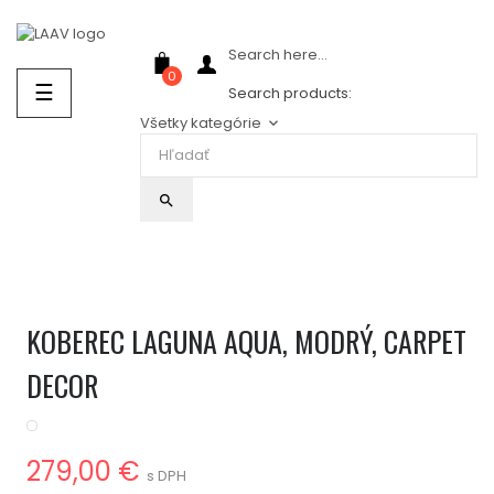
Showroom Košice - Rastislavova 94
Search here...
0
Prepnúť
☰
Search products:
navigáciu
Všetky kategórie
keyboard_arrow_down
search
KOBEREC LAGUNA AQUA, MODRÝ, CARPET
DECOR
279,00 €
s DPH