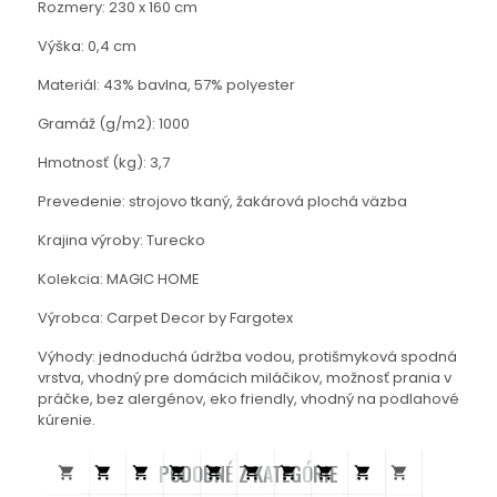
Rozmery: 230 x 160 cm
Výška: 0,4 cm
Materiál: 43% bavlna, 57% polyester
Gramáž (g/m2): 1000
Hmotnosť (kg): 3,7
Prevedenie: strojovo tkaný, žakárová plochá väzba
Krajina výroby: Turecko
Kolekcia: MAGIC HOME
Výrobca: Carpet Decor by Fargotex
Výhody: jednoduchá údržba vodou, protišmyková spodná
vrstva, vhodný pre domácich miláčikov, možnosť prania v
práčke, bez alergénov, eko friendly, vhodný na podlahové
kúrenie.
PODOBNÉ Z KATEGÓRIE









