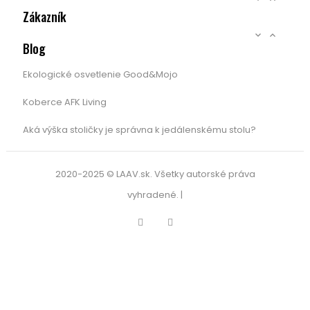
Zákazník


Blog
Ekologické osvetlenie Good&Mojo
Koberce AFK Living
Aká výška stoličky je správna k jedálenskému stolu?
2020-2025 © LAAV.sk. Všetky autorské práva
vyhradené. |
Facebook
Instagram