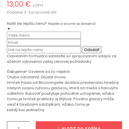
13,00 €
s DPH
Dodanie 2-3 pracovné dni
Našli ste lepšiu cenu?
Napíšte a skúsme sa dohodnúť.
▼
Odoslať
Odoslaním formulára súhlasíte so spracovaním údajov za
účelom vybavenia vašej cenovej požiadavky.
Ďakujeme! Ozveme sa čo najskôr.
Chyba odoslania. Skúste znova.
Hrnček Paula od Bloomingville dodáva prestieraniu farebný
nádych svojou ružovou glazúrou, ktorá sa mieša s fialovými
odtieňmi. Rukoväť poskytuje pohodlné uchopenie, vďaka
čomu je hrnček praktický aj štýlový. Povaha glazúry môže
viesť k farebným odchýlkam, vďaka čomu je
každý kus jedinečný.
VLOŽIŤ DO KOŠÍKA