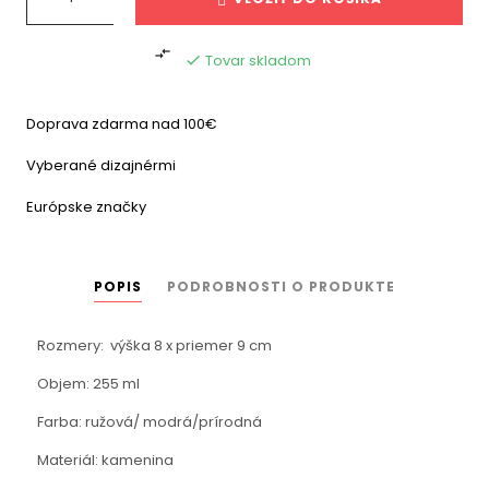

Tovar skladom

Doprava zdarma nad 100€
Vyberané dizajnérmi
Európske značky
POPIS
PODROBNOSTI O PRODUKTE
Rozmery: výška 8 x priemer 9 cm
Objem: 255 ml
Farba: ružová/ modrá/prírodná
Materiál: kamenina