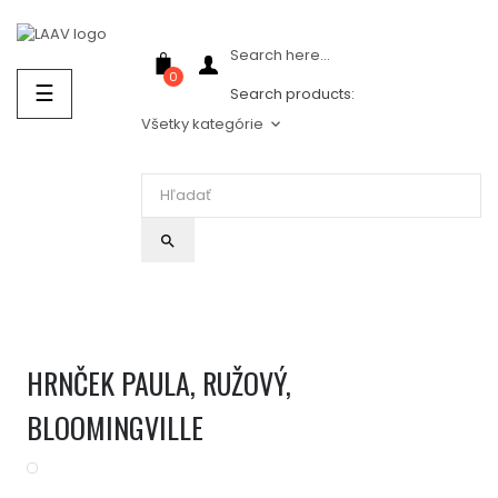
Showroom Košice - Rastislavova 94
Search here...
0
Prepnúť
☰
Search products:
navigáciu
Všetky kategórie
keyboard_arrow_down
search
HRNČEK PAULA, RUŽOVÝ,
BLOOMINGVILLE