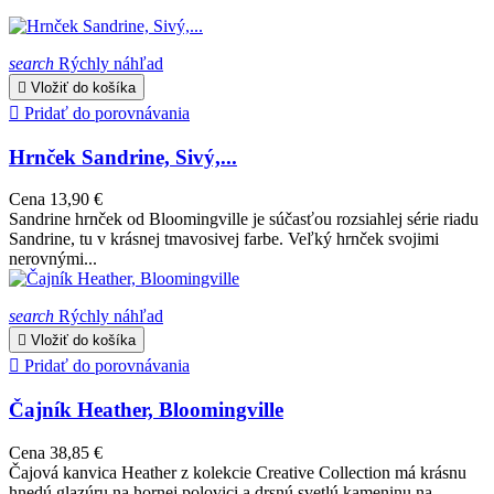
search
Rýchly náhľad

Vložiť do košíka

Pridať do porovnávania
Hrnček Sandrine, Sivý,...
Cena
13,90 €
Sandrine hrnček od Bloomingville je súčasťou rozsiahlej série riadu
Sandrine, tu v krásnej tmavosivej farbe. Veľký hrnček svojimi
nerovnými...
search
Rýchly náhľad

Vložiť do košíka

Pridať do porovnávania
Čajník Heather, Bloomingville
Cena
38,85 €
Čajová kanvica Heather z kolekcie Creative Collection má krásnu
hnedú glazúru na hornej polovici a drsnú svetlú kameninu na