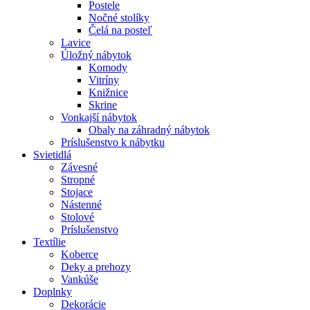
Postele
Nočné stolíky
Čelá na posteľ
Lavice
Úložný nábytok
Komody
Vitríny
Knižnice
Skrine
Vonkajší nábytok
Obaly na záhradný nábytok
Príslušenstvo k nábytku
Svietidlá
Závesné
Stropné
Stojace
Nástenné
Stolové
Príslušenstvo
Textílie
Koberce
Deky a prehozy
Vankúše
Doplnky
Dekorácie