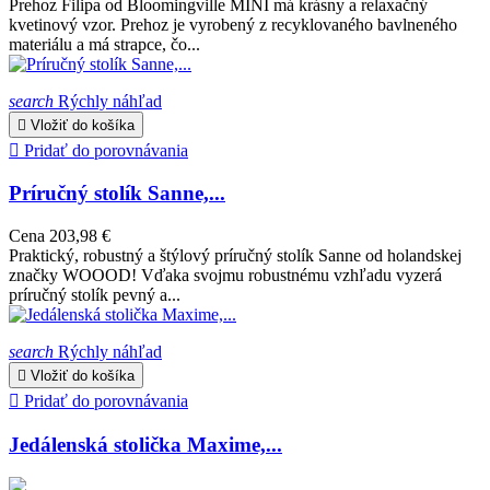
Prehoz Filipa od Bloomingville MINI má krásny a relaxačný
kvetinový vzor. Prehoz je vyrobený z recyklovaného bavlneného
materiálu a má strapce, čo...
search
Rýchly náhľad

Vložiť do košíka

Pridať do porovnávania
Príručný stolík Sanne,...
Cena
203,98 €
Praktický, robustný a štýlový príručný stolík Sanne od holandskej
značky WOOOD! Vďaka svojmu robustnému vzhľadu vyzerá
príručný stolík pevný a...
search
Rýchly náhľad

Vložiť do košíka

Pridať do porovnávania
Jedálenská stolička Maxime,...