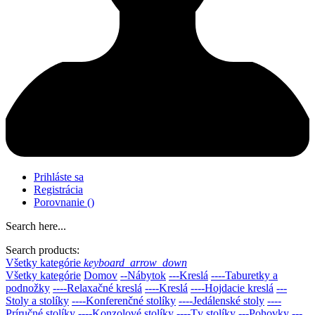
Prihláste sa
Registrácia
Porovnanie
(
)
Search here...
Search products:
Všetky kategórie
keyboard_arrow_down
Všetky kategórie
Domov
--Nábytok
---Kreslá
----Taburetky a
podnožky
----Relaxačné kreslá
----Kreslá
----Hojdacie kreslá
---
Stoly a stolíky
----Konferenčné stolíky
----Jedálenské stoly
----
Príručné stolíky
----Konzolové stolíky
----Tv stolíky
---Pohovky
---