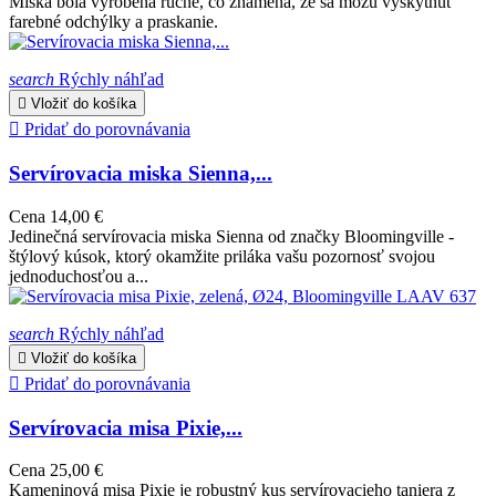
Miska bola vyrobená ručne, čo znamená, že sa môžu vyskytnúť
farebné odchýlky a praskanie.
search
Rýchly náhľad

Vložiť do košíka

Pridať do porovnávania
Servírovacia miska Sienna,...
Cena
14,00 €
Jedinečná servírovacia miska Sienna od značky Bloomingville -
štýlový kúsok, ktorý okamžite priláka vašu pozornosť svojou
jednoduchosťou a...
search
Rýchly náhľad

Vložiť do košíka

Pridať do porovnávania
Servírovacia misa Pixie,...
Cena
25,00 €
Kameninová misa Pixie je robustný kus servírovacieho taniera z