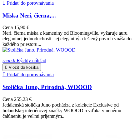

Pridať do porovnávania
Miska Neri, čierna,...
Cena
15,90 €
Neri, čierna miska z kameniny od Bloomingville, vyžaruje auru
elegantnej jednoduchosti. Jej elegantný a leštený povrch vnáša do
každého priestoru...
search
Rýchly náhľad

Vložiť do košíka

Pridať do porovnávania
Stolička Juno, Prírodná, WOOOD
Cena
255,23 €
Jedálenská stolička Juno pochádza z kolekcie Exclusive od
holandskej interiérovej značky WOOOD a vďaka vlnenému
čalúneniu je veľmi príjemným...