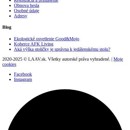
Registrácia a prihlásenie
Obnova hesla
Osobné údaje
Adresy
Blog
Ekologické osvetlenie Good&Mojo
Koberce AFK Living
Aká výška stoličky je správna k jedálenskému stolu?
2020-2025 © LAAV.sk. Všetky autorské práva vyhradené. |
Moje
cookies
Facebook
Instagram