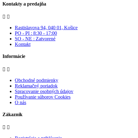
Kontakty a predajňa


Rastislavova 94, 040 01, Košice
PO - PI : 8:30 - 17:00
SO - NE : Zatvorené
Kontakt
Informácie


Obchodné podmienky
Reklamačný poriadok
Spracovanie osobných údajov
Používanie súborov Cookies
O nás
Zákazník

