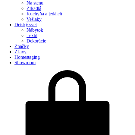
Na stenu
Zrkadlá
Kuchyňa a jedáleň
Vešiaky
Detský svet
Nábytok
Textil
Dekorácie
Značky
Zľavy
Homestaging
Showroom