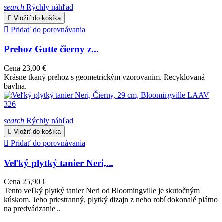
search
Rýchly náhľad

Vložiť do košíka

Pridať do porovnávania
Prehoz Gutte čierny z...
Cena
23,00 €
Krásne tkaný prehoz s geometrickým vzorovaním. Recyklovaná
bavlna.
search
Rýchly náhľad

Vložiť do košíka

Pridať do porovnávania
Veľký plytký tanier Neri,...
Cena
25,90 €
Tento veľký plytký tanier Neri od Bloomingville je skutočným
kúskom. Jeho priestranný, plytký dizajn z neho robí dokonalé plátno
na predvádzanie...