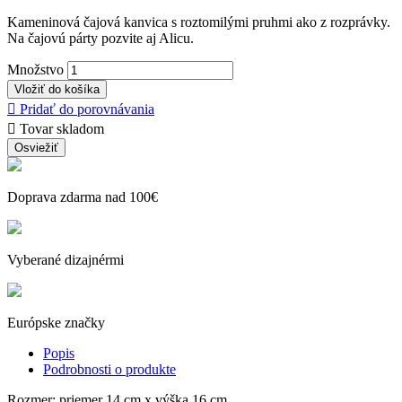
Kameninová čajová kanvica s roztomilými pruhmi ako z rozprávky.
Na čajovú párty pozvite aj Alicu.
Množstvo
Vložiť do košíka

Pridať do porovnávania

Tovar skladom
Doprava zdarma nad 100€
Vyberané dizajnérmi
Európske značky
Popis
Podrobnosti o produkte
Rozmer: priemer 14 cm x výška 16 cm