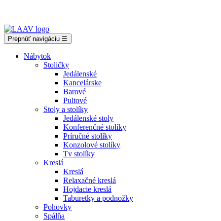
Showroom Košice - Rastislavova 94
Prepnúť navigáciu
☰
Nábytok
Stoličky
Jedálenské
Kancelárske
Barové
Pultové
Stoly a stolíky
Jedálenské stoly
Konferenčné stolíky
Príručné stolíky
Konzolové stolíky
Tv stolíky
Kreslá
Kreslá
Relaxačné kreslá
Hojdacie kreslá
Taburetky a podnožky
Pohovky
Spálňa