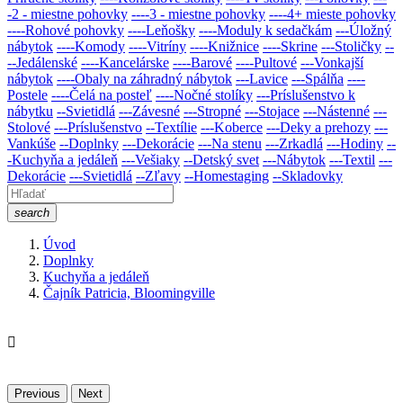
-2 - miestne pohovky
----3 - miestne pohovky
----4+ mieste pohovky
----Rohové pohovky
----Leňošky
----Moduly k sedačkám
---Úložný
nábytok
----Komody
----Vitríny
----Knižnice
----Skrine
---Stoličky
--
--Jedálenské
----Kancelárske
----Barové
----Pultové
---Vonkajší
nábytok
----Obaly na záhradný nábytok
---Lavice
---Spálňa
----
Postele
----Čelá na posteľ
----Nočné stolíky
---Príslušenstvo k
nábytku
--Svietidlá
---Závesné
---Stropné
---Stojace
---Nástenné
---
Stolové
---Príslušenstvo
--Textílie
---Koberce
---Deky a prehozy
---
Vankúše
--Doplnky
---Dekorácie
---Na stenu
---Zrkadlá
---Hodiny
--
-Kuchyňa a jedáleň
---Vešiaky
--Detský svet
---Nábytok
---Textil
---
Dekorácie
---Svietidlá
--Zľavy
--Homestaging
--Skladovky
search
Úvod
Doplnky
Kuchyňa a jedáleň
Čajník Patricia, Bloomingville

Previous
Next