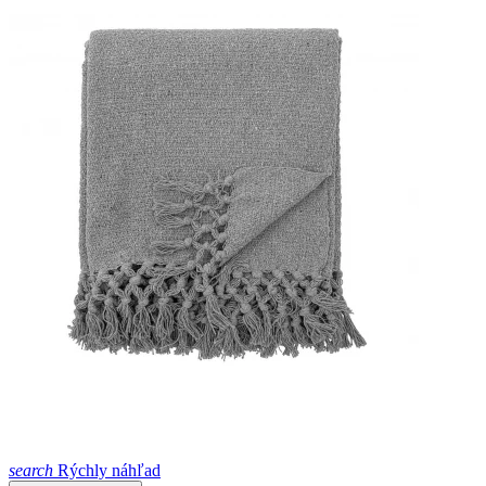
search
Rýchly náhľad