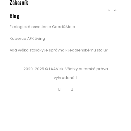
Zákazník


Blog
Ekologické osvetlenie Good&Mojo
Koberce AFK Living
Aká výška stoličky je správna k jedálenskému stolu?
2020-2025 © LAAV.sk. Všetky autorské práva
vyhradené. |
Facebook
Instagram