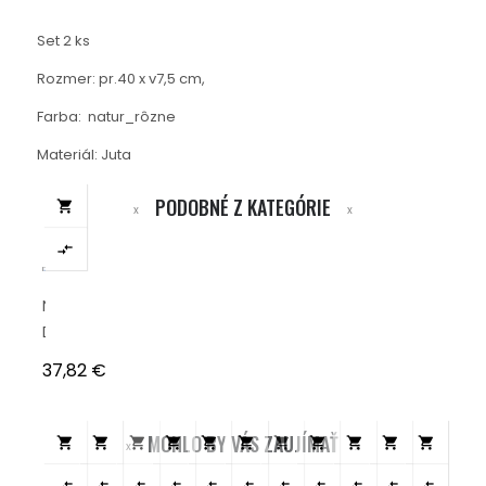
Set 2 ks
Rozmer: pr.40 x v7,5 cm,
Farba: natur_rôzne
Materiál: Juta
PODOBNÉ Z KATEGÓRIE


NÁSTENNÁ
DEKORÁCIA,
LISTY,...
Cena
37,82 €
MOHLO BY VÁS ZAUJÍMAŤ





















