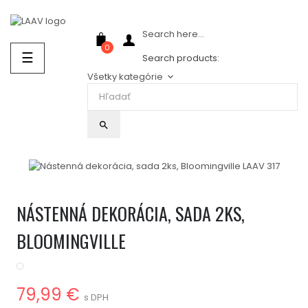
Showroom Košice - Rastislavova 94
Search here...
0
Prepnúť
☰
Search products:
navigáciu
Všetky kategórie
keyboard_arrow_down
search
NÁSTENNÁ DEKORÁCIA, SADA 2KS,
BLOOMINGVILLE
79,99 €
s DPH