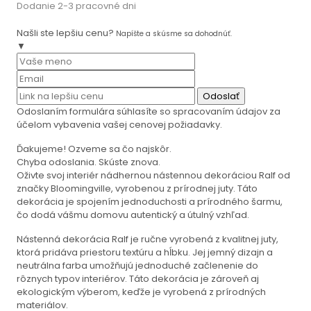
Dodanie 2-3 pracovné dni
Našli ste lepšiu cenu?
Napíšte a skúsme sa dohodnúť.
▼
Odoslať
Odoslaním formulára súhlasíte so spracovaním údajov za
účelom vybavenia vašej cenovej požiadavky.
Ďakujeme! Ozveme sa čo najskôr.
Chyba odoslania. Skúste znova.
Oživte svoj interiér nádhernou nástennou dekoráciou Ralf od
značky Bloomingville, vyrobenou z prírodnej juty. Táto
dekorácia je spojením jednoduchosti a prírodného šarmu,
čo dodá vášmu domovu autentický a útulný vzhľad.
Nástenná dekorácia Ralf je ručne vyrobená z kvalitnej juty,
ktorá pridáva priestoru textúru a hĺbku. Jej jemný dizajn a
neutrálna farba umožňujú jednoduché začlenenie do
rôznych typov interiérov. Táto dekorácia je zároveň aj
ekologickým výberom, keďže je vyrobená z prírodných
materiálov.