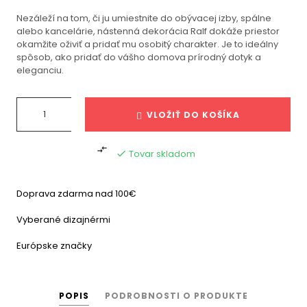
Nezáleží na tom, či ju umiestnite do obývacej izby, spálne
alebo kancelárie, nástenná dekorácia Ralf dokáže priestor
okamžite oživiť a pridať mu osobitý charakter. Je to ideálny
spôsob, ako pridať do vášho domova prírodný dotyk a
eleganciu.
VLOŽIŤ DO KOŠÍKA

Tovar skladom

Doprava zdarma nad 100€
Vyberané dizajnérmi
Európske značky
POPIS
PODROBNOSTI O PRODUKTE