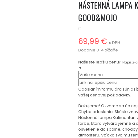
NÁSTENNÁ LAMPA K
GOOD&MOJO
69,99 €
s DPH
Dodanie 3-4 týždňe
Našli ste lepšiu cenu?
Napíšte 
▼
Odoslaním formulára súhlasí
vašej cenovej požiadavky.
Ďakujeme! Ozveme sa čo naj
Chyba odoslania. Skúste znov
Nástenná lampa Kalimantan v
farbe, ktorá vytvára jemné a 
osvetlenie do spálne, chodby
atmosféru. Vďaka svojmu re