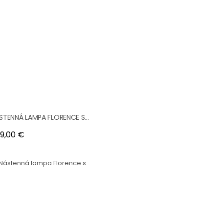
STENNÁ LAMPA FLORENCE S...
na
9,00 €