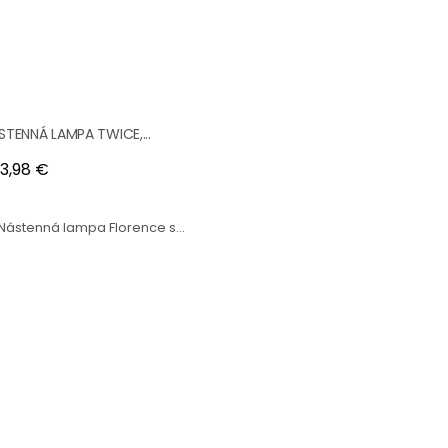
STENNÁ LAMPA TWICE,...
na
3,98 €