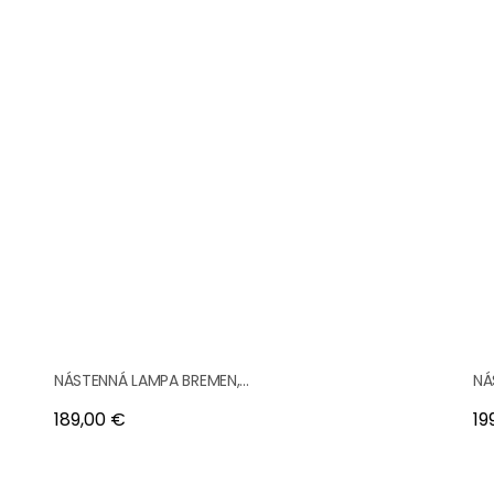
NÁSTENNÁ LAMPA BREMEN,...
NÁ
Cena
Ce
189,00 €
19