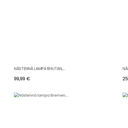
NÁSTENNÁ LAMPA BHUTAN,...
NÁ
Cena
Ce
99,99 €
25