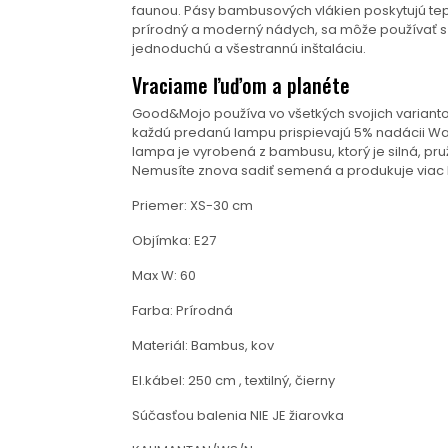
faunou. Pásy bambusových vlákien poskytujú tep
prírodný a moderný nádych, sa môže používať 
jednoduchú a všestrannú inštaláciu.
Vraciame ľuďom a planéte
Good&Mojo používa vo všetkých svojich variantoc
každú predanú lampu prispievajú 5% nadácii Waka
lampa je vyrobená z bambusu, ktorý je silná, pru
Nemusíte znova sadiť semená a produkuje viac k
Priemer: XS-30 cm
Objímka: E27
Max W: 60
Farba: Prírodná
Materiál: Bambus, kov
El.kábel: 250 cm , textilný, čierny
Súčasťou balenia NIE JE žiarovka