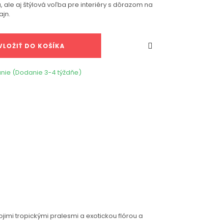
, ale aj štýlová voľba pre interiéry s dôrazom na
ajn.

VLOŽIŤ DO KOŠÍKA
nie (Dodanie 3-4 týždňe)
mi tropickými pralesmi a exotickou flórou a