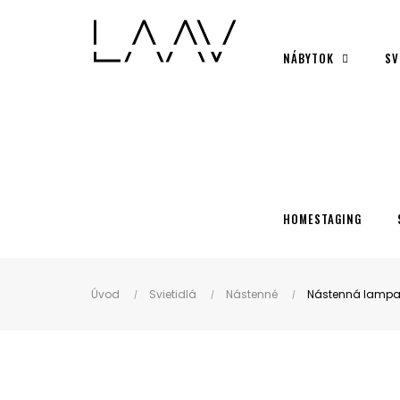
Showroom Košice - Rastislavova 94
NÁBYTOK
SV
HOMESTAGING
Úvod
Svietidlá
Nástenné
Nástenná lampa 