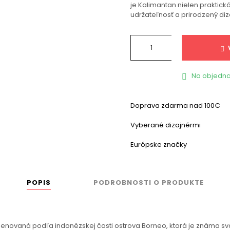
je Kalimantan nielen praktická
udržateľnosť a prirodzený diz
Na objedna

Doprava zdarma nad 100€
Vyberané dizajnérmi
Európske značky
POPIS
PODROBNOSTI O PRODUKTE
vaná podľa indonézskej časti ostrova Borneo, ktorá je známa svoji