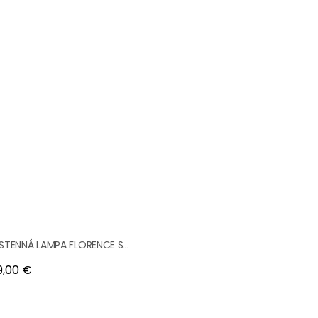
STENNÁ LAMPA FLORENCE S...
na
9,00 €