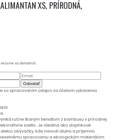
ALIMANTAN XS, PRÍRODNÁ,
a skúsme sa dohodnúť.
Odoslať
te so spracovaním údajov za účelom vybavenia
skôr.
a.
yniká ručne tkaným tienidlom z bambusu v prírodnej
dekoratívne svetlo. Je ideálna ako doplnkové
 alebo obývačky, kde navodí útulnú a príjemnú
meselnému spracovaniu a ekologickým materiálom