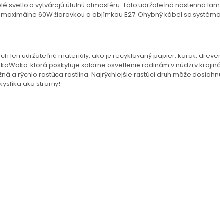
lé svetlo a vytvárajú útulnú atmosféru. Táto udržateľná nástenná la
s maximálne 60W žiarovkou a objímkou E27. Ohybný kábel so systém
h len udržateľné materiály, ako je recyklovaný papier, korok, dreve
Waka, ktorá poskytuje solárne osvetlenie rodinám v núdzi v krajinác
žná a rýchlo rastúca rastlina. Najrýchlejšie rastúci druh môže dosiah
yslíka ako stromy!