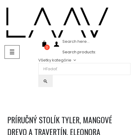
Showroom Košice - Rastislavova 94
Search here...
0
Prepnúť
☰
Search products:
navigáciu
Všetky kategórie
keyboard_arrow_down
search
PRÍRUČNÝ STOLÍK TYLER, MANGOVÉ
DREVO A TRAVERTÍN, ELEONORA