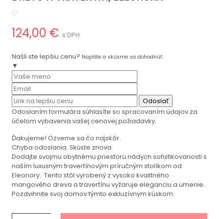
124,00 €
s DPH
Našli ste lepšiu cenu?
Napíšte a skúsme sa dohodnúť.
▼
Odoslať
Odoslaním formulára súhlasíte so spracovaním údajov za
účelom vybavenia vašej cenovej požiadavky.
Ďakujeme! Ozveme sa čo najskôr.
Chyba odoslania. Skúste znova.
Dodajte svojmu obytnému priestoru nádych sofistikovanosti s
naším luxusným travertínovým príručným stolíkom od
Eleonory. Tento stôl vyrobený z vysoko kvalitného
mangového dreva a travertínu vyžaruje eleganciu a umenie.
Pozdvihnite svoj domov týmto exkluzívnym kúskom.