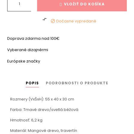
VLOŽIŤ DO KOŠÍKA

Dočasne vypredané

Doprava zdarma nad 100€
Vyberané dizajnérmi
Európske značky
POPIS
PODROBNOSTI O PRODUKTE
Rozmery (VxŠxH): 55 x 40 x 30 cm
Farba: Tmavé drevo/svetlá béžová
Hmotnosť: 6,2 kg
Materiál: Mangové drevo, travertín