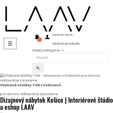
Showroom Košice - Rastislavova 94
Search here...
0
Prepnúť
☰
Search products:
navigáciu
Všetky kategórie
keyboard_arrow_down
search
Ohýbané stoličky TON v Košiciach
pre domov, reštaurácie aj kaviarne
Dizajnový nábytok Košice | Interiérové štúdio
a eshop LAAV