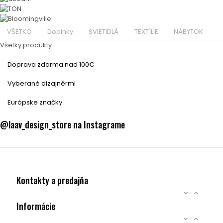
VŠETKO
Doplnky
SVIETIDLÁ
TEXTÍLIE
NÁBYTOK
Všetky produkty
Doprava zdarma nad 100€
Vyberané dizajnérmi
Európske značky
@laav_design_store na Instagrame
Kontakty a predajňa


Informácie

