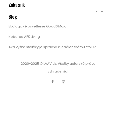
Zákazník


Blog
Ekologické osvetlenie Good&Mojo
Koberce AFK Living
Aká výška stoličky je správna k jedálenskému stolu?
2020-2025 © LAAV.sk. Všetky autorské práva
vyhradené. |
Facebook
Instagram